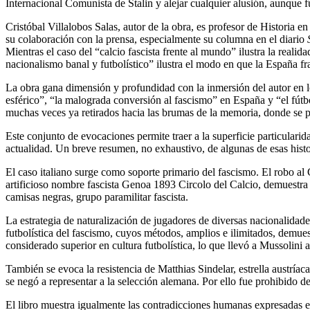
Internacional Comunista de Stalin y alejar cualquier alusión, aunque 
Cristóbal Villalobos Salas, autor de la obra, es profesor de Historia
su colaboración con la prensa, especialmente su columna en el diario
Mientras el caso del “calcio fascista frente al mundo” ilustra la realid
nacionalismo banal y futbolístico” ilustra el modo en que la España fr
La obra gana dimensión y profundidad con la inmersión del autor en los
esférico”, “la malograda conversión al fascismo” en España y “el fútb
muchas veces ya retirados hacia las brumas de la memoria, donde se pu
Este conjunto de evocaciones permite traer a la superficie particularid
actualidad. Un breve resumen, no exhaustivo, de algunas de esas histori
El caso italiano surge como soporte primario del fascismo. El robo a
artificioso nombre fascista Genoa 1893 Circolo del Calcio, demuestra
camisas negras, grupo paramilitar fascista.
La estrategia de naturalización de jugadores de diversas nacionalida
futbolística del fascismo, cuyos métodos, amplios e ilimitados, demuest
considerado superior en cultura futbolística, lo que llevó a Mussolini a
También se evoca la resistencia de Matthias Sindelar, estrella austría
se negó a representar a la selección alemana. Por ello fue prohibido d
El libro muestra igualmente las contradicciones humanas expresadas en 