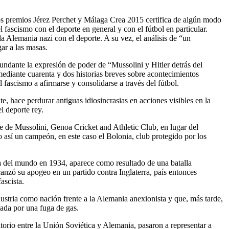
 los premios Jérez Perchet y Málaga Crea 2015 certifica de algún modo
del fascismo con el deporte en general y con el fútbol en particular.
 la Alemania nazi con el deporte. A su vez, el análisis de “un
ar a las masas.
bundante la expresión de poder de “Mussolini y Hitler detrás del
mediante cuarenta y dos historias breves sobre acontecimientos
fascismo a afirmarse y consolidarse a través del fútbol.
te, hace perdurar antiguas idiosincrasias en acciones visibles en la
l deporte rey.
e de Mussolini, Genoa Cricket and Athletic Club, en lugar del
 así un campeón, en este caso el Bolonia, club protegido por los
na del mundo en 1934, aparece como resultado de una batalla
lcanzó su apogeo en un partido contra Inglaterra, país entonces
ascista.
Austria como nación frente a la Alemania anexionista y que, más tarde,
sada por una fuga de gas.
itorio entre la Unión Soviética y Alemania, pasaron a representar a