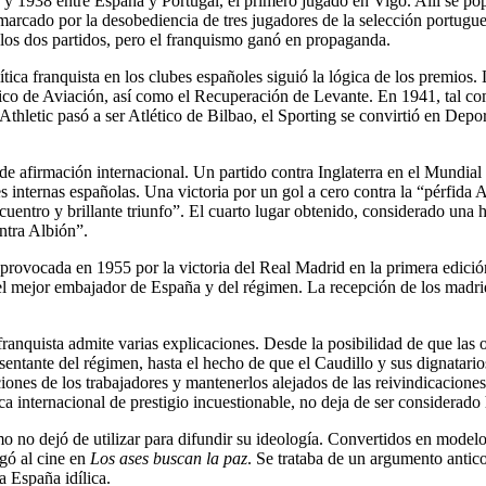
 y 1938 entre España y Portugal, el primero jugado en Vigo. Allí se pop
rcado por la desobediencia de tres jugadores de la selección portugues
los dos partidos, pero el franquismo ganó en propaganda.
tica franquista en los clubes españoles siguió la lógica de los premios. 
tico de Aviación, así como el Recuperación de Levante. En 1941, tal co
Athletic pasó a ser Atlético de Bilbao, el Sporting se convirtió en Dep
de afirmación internacional. Un partido contra Inglaterra en el Mundia
es internas españolas. Una victoria por un gol a cero contra la “pérfida
uentro y brillante triunfo”. El cuarto lugar obtenido, considerado una 
ontra Albión”.
provocada en 1955 por la victoria del Real Madrid en la primera edici
el mejor embajador de España y del régimen. La recepción de los madridi
franquista admite varias explicaciones. Desde la posibilidad de que las o
ntante del régimen, hasta el hecho de que el Caudillo y sus dignatarios
ciones de los trabajadores y mantenerlos alejados de las reivindicaciones
ca internacional de prestigio incuestionable, no deja de ser considerado
mo no dejó de utilizar para difundir su ideología. Convertidos en modelo
gó al cine en
Los ases buscan la paz
. Se trataba de un argumento antico
 España idílica.