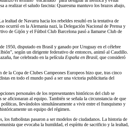
ularizó el término “encarnado” para designar al Benfica y evitar
a a realizar el saludo fascista: Quaresma mantuvo los brazos abajo,
La lealtad de Navarra hacia los rebeldes resultó en la tentativa de
mo ocurrió en la Alemania nazi, la Delegación Nacional de Prensa y
ortivo de Gijón y el Fútbol Club Barcelona pasó a llamarse Club de
l de 1950, disputado en Brasil y ganado por Uruguay en el célebre
 Albión”, según un dirigente federativo de entonces, animó al Caudillo.
hazaña, fue celebrado en la película
España en Brasil
, que consideró
ón de la Copa de Clubes Campeones Europeos hizo que, tras cinco
stas en todo el mundo pasó a ser una victoria publicitaria del
pciones personales de los representantes históricos del club se
 se aficionaran al equipo. También se señala la circunstancia de que
 políticas, llevándolos simultáneamente a vivir entre el franquismo y
 históricamente un equipo del régimen.
s, los futbolistas pasaron a ser modelos de ciudadanos. La historia de
munista que evocaba la humildad, el espíritu de sacrificio y la lealtad,