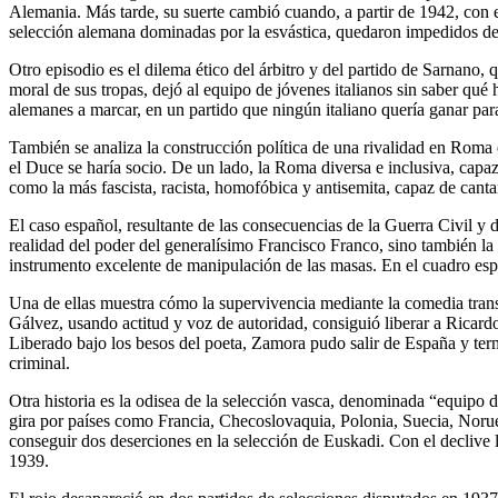
Alemania. Más tarde, su suerte cambió cuando, a partir de 1942, con e
selección alemana dominadas por la esvástica, quedaron impedidos de 
Otro episodio es el dilema ético del árbitro y del partido de Sarnano,
moral de sus tropas, dejó al equipo de jóvenes italianos sin saber qué 
alemanes a marcar, en un partido que ningún italiano quería ganar para
También se analiza la construcción política de una rivalidad en Roma 
el Duce se haría socio. De un lado, la Roma diversa e inclusiva, capaz 
como la más fascista, racista, homofóbica y antisemita, capaz de cantar
El caso español, resultante de las consecuencias de la Guerra Civil y d
realidad del poder del generalísimo Francisco Franco, sino también la r
instrumento excelente de manipulación de las masas. En el cuadro españ
Una de ellas muestra cómo la supervivencia mediante la comedia transf
Gálvez, usando actitud y voz de autoridad, consiguió liberar a Ricar
Liberado bajo los besos del poeta, Zamora pudo salir de España y termi
criminal.
Otra historia es la odisea de la selección vasca, denominada “equipo 
gira por países como Francia, Checoslovaquia, Polonia, Suecia, Norueg
conseguir dos deserciones en la selección de Euskadi. Con el decliv
1939.