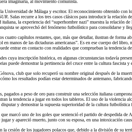
fuera imaginaria, al movimiento comunista.
 en la Universidad de Málaga y escritor. El reconocimiento obtenido con
SUR
. Salas recurre a los tres casos clásicos para introducir la relación 
ad italiana, la experiencia del “superhombre nazi” muestra la relación de
anquista se aprovechó del fenómeno futbolístico para consolidarse y lleg
 cuatro capítulos restantes, que, más que detallar, ilustran de forma a
ol en manos de las dictaduras americanas”. Es en ese cuerpo del libro, 
ede entrar en contacto con realidades que comprueban la tendencia del 
ades cuya inscripción histórica, en algunas circunstancias todavía presen
as puede demostrar la pertinencia del cruce entre la cultura fascista y e
l Génova, club que solo recuperó su nombre original después de la muert
 cómo los resultados podían estar determinados de antemano, fabricando
des, pagados a peso de oro para construir una selección italiana campeo
ran la tendencia a jugar en todos los tableros. El uso de la violencia a
 disputar y demostrar la supuesta superioridad de la cultura futbolística f
ca que marcó uno de los goles que sentenció el partido de despedida de 
e jugar y apareció muerto, junto con su esposa, en una intoxicación cau
la cesión de los jugadores polacos que, debido a la división de su terr