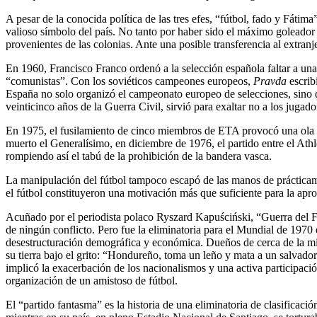
A pesar de la conocida política de las tres efes, “fútbol, fado y Fátim
valioso símbolo del país. No tanto por haber sido el máximo goleador
provenientes de las colonias. Ante una posible transferencia al extran
En 1960, Francisco Franco ordenó a la selección española faltar a una
“comunistas”. Con los soviéticos campeones europeos,
Pravda
escrib
España no solo organizó el campeonato europeo de selecciones, sino q
veinticinco años de la Guerra Civil, sirvió para exaltar no a los jugado
En 1975, el fusilamiento de cinco miembros de ETA provocó una ola de
muerto el Generalísimo, en diciembre de 1976, el partido entre el Ath
rompiendo así el tabú de la prohibición de la bandera vasca.
La manipulación del fútbol tampoco escapó de las manos de prácticamen
el fútbol constituyeron una motivación más que suficiente para la apro
Acuñado por el periodista polaco Ryszard Kapuściński, “Guerra del Fú
de ningún conflicto. Pero fue la eliminatoria para el Mundial de 1970 
desestructuración demográfica y económica. Dueños de cerca de la mit
su tierra bajo el grito: “Hondureño, toma un leño y mata a un salvador
implicó la exacerbación de los nacionalismos y una activa participació
organización de un amistoso de fútbol.
El “partido fantasma” es la historia de una eliminatoria de clasificac