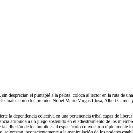
s
in despreciar, el puntapié a la pelota, coloca al lector en la ruta de una
telectuales como los premios Nobel Mario Vargas Llosa, Albert Camus 
erte la dependencia colectiva en una pertenencia tribal capaz de liberar
cia atribuida a un juego sostenido en el adiestramiento de los miembros
es y la adhesión de los humildes al espectáculo convocaron rápidamente
go, se prestan inconscientemente a la manipulación de los poderes establ