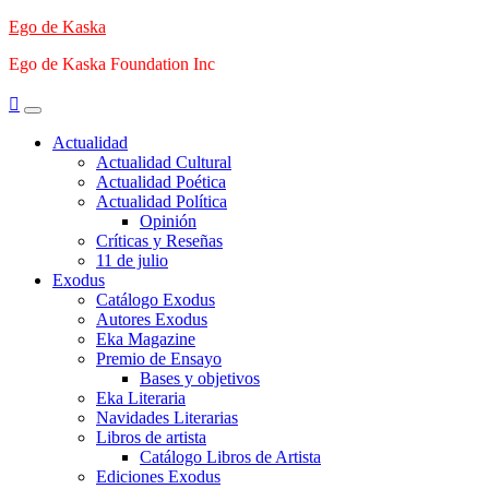
Saltar
Ego de Kaska
al
Ego de Kaska Foundation Inc
contenido
Menú
principal
Actualidad
Actualidad Cultural
Actualidad Poética
Actualidad Política
Opinión
Críticas y Reseñas
11 de julio
Exodus
Catálogo Exodus
Autores Exodus
Eka Magazine
Premio de Ensayo
Bases y objetivos
Eka Literaria
Navidades Literarias
Libros de artista
Catálogo Libros de Artista
Ediciones Exodus