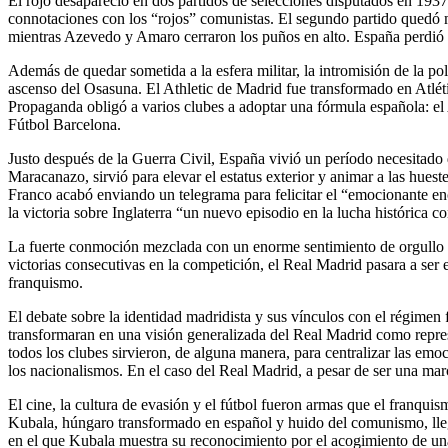
El rojo desapareció en dos partidos de selecciones disputados en 1937
connotaciones con los “rojos” comunistas. El segundo partido quedó ma
mientras Azevedo y Amaro cerraron los puños en alto. España perdió 
Además de quedar sometida a la esfera militar, la intromisión de la polí
ascenso del Osasuna. El Athletic de Madrid fue transformado en Atlé
Propaganda obligó a varios clubes a adoptar una fórmula española: el 
Fútbol Barcelona.
Justo después de la Guerra Civil, España vivió un período necesitado 
Maracanazo, sirvió para elevar el estatus exterior y animar a las huest
Franco acabó enviando un telegrama para felicitar el “emocionante enc
la victoria sobre Inglaterra “un nuevo episodio en la lucha histórica c
La fuerte conmoción mezclada con un enorme sentimiento de orgullo 
victorias consecutivas en la competición, el Real Madrid pasara a ser 
franquismo.
El debate sobre la identidad madridista y sus vínculos con el régimen 
transformaran en una visión generalizada del Real Madrid como represe
todos los clubes sirvieron, de alguna manera, para centralizar las emo
los nacionalismos. En el caso del Real Madrid, a pesar de ser una mar
El cine, la cultura de evasión y el fútbol fueron armas que el franquis
Kubala, húngaro transformado en español y huido del comunismo, lle
en el que Kubala muestra su reconocimiento por el acogimiento de una