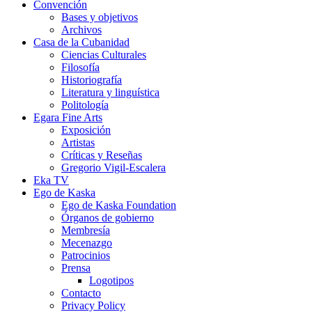
Convención
Bases y objetivos
Archivos
Casa de la Cubanidad
Ciencias Culturales
Filosofía
Historiografía
Literatura y linguística
Politología
Egara Fine Arts
Exposición
Artistas
Críticas y Reseñas
Gregorio Vigil-Escalera
Eka TV
Ego de Kaska
Ego de Kaska Foundation
Órganos de gobierno
Membresía
Mecenazgo
Patrocinios
Prensa
Logotipos
Contacto
Privacy Policy