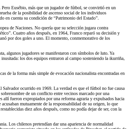
ol. Pero Eusébio, más que un jugador de fútbol, se convirtió en un
ueba de la posibilidad de ascenso social de los individuos
endo en cuenta su condición de “Patrimonio del Estado”.
uropea de Naciones. No quería que su selección jugara contra
viético”. Cuatro años después, en 1964, Franco reparó su decisión y
l ganó por dos goles a uno. El momento, conmemorativo de los
sta, algunos jugadores se manifestaron con símbolos de luto. Ya
inusitada: los dos equipos entraron al campo sosteniendo la ikurriña,
ticas de la forma más simple de evocación nacionalista encontradas en
l Salvador ocurrido en 1969. La verdad es que el fútbol no fue causa
 el sobrenombre de un conflicto entre vecinos marcado por una
s allí fueron expropiados por una reforma agraria y expulsados hacia
 se acusaban mutuamente de la responsabilidad de su origen, lo que
 restablecidas diez años después, como no podía dejar de ser, con la
mania. Los chilenos pretendían dar una apariencia de normalidad