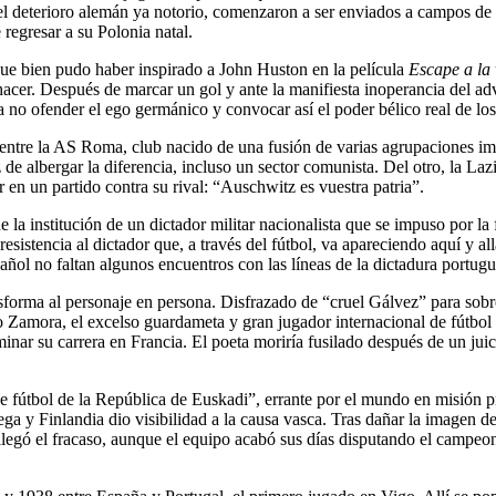
l deterioro alemán ya notorio, comenzaron a ser enviados a campos de c
regresar a su Polonia natal.
 que bien pudo haber inspirado a John Huston en la película
Escape a la 
hacer. Después de marcar un gol y ante la manifiesta inoperancia del adve
 no ofender el ego germánico y convocar así el poder bélico real de los
entre la AS Roma, club nacido de una fusión de varias agrupaciones impue
de albergar la diferencia, incluso un sector comunista. Del otro, la Laz
 en un partido contra su rival: “Auschwitz es vuestra patria”.
e la institución de un dictador militar nacionalista que se impuso por l
esistencia al dictador que, a través del fútbol, va apareciendo aquí y al
ol no faltan algunos encuentros con las líneas de la dictadura portugues
orma al personaje en persona. Disfrazado de “cruel Gálvez” para sobrev
do Zamora, el excelso guardameta y gran jugador internacional de fútb
nar su carrera en Francia. El poeta moriría fusilado después de un juic
de fútbol de la República de Euskadi”, errante por el mundo en misión 
a y Finlandia dio visibilidad a la causa vasca. Tras dañar la imagen de
e llegó el fracaso, aunque el equipo acabó sus días disputando el cam