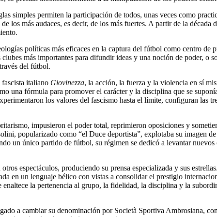
glas simples permiten la participación de todos, unas veces como pract
ey de los más audaces, es decir, de los más fuertes. A partir de la décad
iento.
ideologías políticas más eficaces en la captura del fútbol como centro de
os clubes más importantes para difundir ideas y una noción de poder, o so
través del fútbol.
fascista italiano
Giovinezza
, la acción, la fuerza y la violencia en sí 
mo una fórmula para promover el carácter y la disciplina que se suponía 
erimentaron los valores del fascismo hasta el límite, configuran las tre
toritarismo, impusieron el poder total, reprimieron oposiciones y sometie
ini, popularizado como “el Duce deportista”, explotaba su imagen de p
ndo un único partido de fútbol, su régimen se dedicó a levantar nuevos
 otros espectáculos, produciendo su prensa especializada y sus estrella
da en un lenguaje bélico con vistas a consolidar el prestigio internacion
 enaltece la pertenencia al grupo, la fidelidad, la disciplina y la subord
ligado a cambiar su denominación por Società Sportiva Ambrosiana, con 