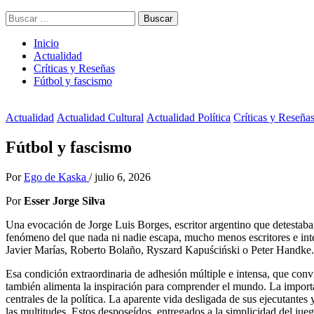
Buscar:
Inicio
Actualidad
Críticas y Reseñas
Fútbol y fascismo
Actualidad
Actualidad Cultural
Actualidad Política
Críticas y Reseña
Fútbol y fascismo
Por
Ego de Kaska
/
julio 6, 2026
Por
Esser Jorge Silva
Una evocación de Jorge Luis Borges, escritor argentino que detestaba, s
fenómeno del que nada ni nadie escapa, mucho menos escritores e in
Javier Marías, Roberto Bolaño, Ryszard Kapuściński o Peter Handke.
Esa condición extraordinaria de adhesión múltiple e intensa, que convi
también alimenta la inspiración para comprender el mundo. La importan
centrales de la política. La aparente vida desligada de sus ejecutant
las multitudes. Estos desposeídos, entregados a la simplicidad del jue