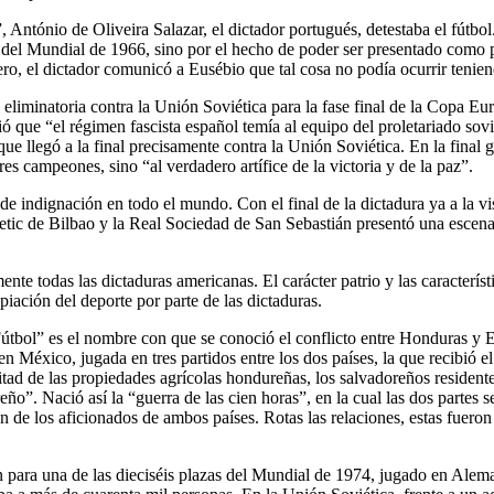
a”, António de Oliveira Salazar, el dictador portugués, detestaba el fútb
 del Mundial de 1966, sino por el hecho de poder ser presentado como pr
jero, el dictador comunicó a Eusébio que tal cosa no podía ocurrir teni
 eliminatoria contra la Unión Soviética para la fase final de la Copa E
ió que “el régimen fascista español temía al equipo del proletariado so
ue llegó a la final precisamente contra la Unión Soviética. En la fina
res campeones, sino “al verdadero artífice de la victoria y de la paz”.
 indignación en todo el mundo. Con el final de la dictadura ya a la vi
letic de Bilbao y la Real Sociedad de San Sebastián presentó una escena 
te todas las dictaduras americanas. El carácter patrio y las caracterís
piación del deporte por parte de las dictaduras.
tbol” es el nombre con que se conoció el conflicto entre Honduras y E
en México, jugada en tres partidos entre los dos países, la que recibió
ad de las propiedades agrícolas hondureñas, los salvadoreños residente
eño”. Nació así la “guerra de las cien horas”, en la cual las dos partes
n de los aficionados de ambos países. Rotas las relaciones, estas fueron
ión para una de las dieciséis plazas del Mundial de 1974, jugado en Ale