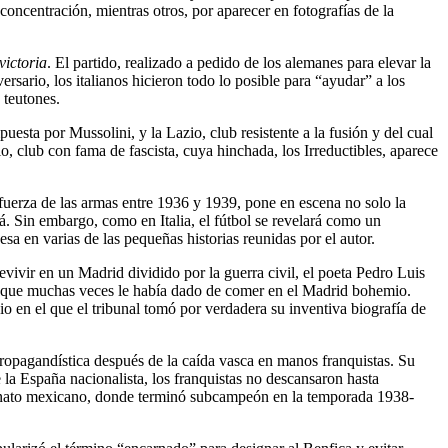
oncentración, mientras otros, por aparecer en fotografías de la
victoria
. El partido, realizado a pedido de los alemanes para elevar la
rsario, los italianos hicieron todo lo posible para “ayudar” a los
 teutones.
sta por Mussolini, y la Lazio, club resistente a la fusión y del cual
io, club con fama de fascista, cuya hinchada, los Irreductibles, aparece
a fuerza de las armas entre 1936 y 1939, pone en escena no solo la
lá. Sin embargo, como en Italia, el fútbol se revelará como un
a en varias de las pequeñas historias reunidas por el autor.
ivir en un Madrid dividido por la guerra civil, el poeta Pedro Luis
ol que muchas veces le había dado de comer en el Madrid bohemio.
io en el que el tribunal tomó por verdadera su inventiva biografía de
propagandística después de la caída vasca en manos franquistas. Su
 la España nacionalista, los franquistas no descansaron hasta
peonato mexicano, donde terminó subcampeón en la temporada 1938-