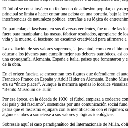
El fútbol se constituyó en un fenómeno de adhesión popular, cuyas re
principal se limita a hacer entrar una pelota en una portería, bajo la l
interferencias de naturaleza política, extrañas a su lógica de entretenim
En particular, el fascismo, en sus diversas vertientes, fue una de las 
fuera para manipular a las masas, fabricar resultados, apropiarse de l
vida y la muerte, el fascismo no escatimó creatividad para afirmarse a 
La exaltación de sus valores supremos, la juventud, como en el himno 
educar a los jóvenes para cumplir mejor sus deberes patrióticos, así co
una cronografía, Alemania, España e Italia, países que fomentaron y exp
de la obra.
En el origen fascista se encuentran tres figuras que defendieron el au
Francisco Franco en España y Adolf Hitler en Alemania, Benito Mussol
era su “único placer”. Aunque la memoria apenas lo localice visualiza
“Benito Mussolini de Turín”.
Por esa época, en la década de 1930, el fútbol empieza a codearse con
del país y del fascismo”, sostenidas por una comunicación social funda
patria que el fascismo equipara con la identificación con el régimen; se
algunos clubes a someterse a sus valores y lógicas ideológicas.
Sobresale aquí el caso paradigmático del Internazionale de Milán, ob