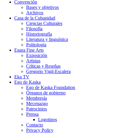
Convención
Bases y objetivos
Archivos
Casa de la Cubanidad
Ciencias Culturales
Filosofía
Historiografía
Literatura y linguística
Politología
Egara Fine Arts
Exposición
Artistas
Críticas y Reseñas
Gregorio Vigil-Escalera
Eka TV
Ego de Kaska
Ego de Kaska Foundation
Órganos de gobierno
Membresía
Mecenazgo
Patrocinios
Prensa
Logotipos
Contacto
Privacy Policy