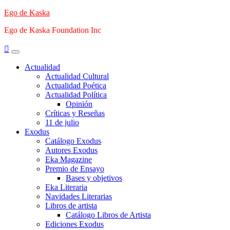
Saltar
Ego de Kaska
al
Ego de Kaska Foundation Inc
contenido
Menú
principal
Actualidad
Actualidad Cultural
Actualidad Poética
Actualidad Política
Opinión
Críticas y Reseñas
11 de julio
Exodus
Catálogo Exodus
Autores Exodus
Eka Magazine
Premio de Ensayo
Bases y objetivos
Eka Literaria
Navidades Literarias
Libros de artista
Catálogo Libros de Artista
Ediciones Exodus