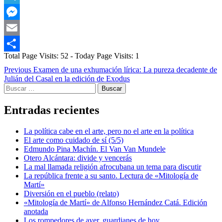
Telegram
Messenger
Email
Total Page Visits: 52 - Today Page Visits: 1
Compartir
Post
Previous
Examen de una exhumación lírica: La pureza decadente de
Julián del Casal en la edición de Exodus
navigation
Buscar:
Entradas recientes
La política cabe en el arte, pero no el arte en la política
El arte como cuidado de sí (5/5)
Edmundo Pina Machín. El Van Van Mundele
Otero Alcántara: divide y vencerás
La mal llamada religión afrocubana un tema para discutir
La república frente a su santo. Lectura de «Mitología de
Martí»
Diversión en el pueblo (relato)
«Mitología de Martí» de Alfonso Hernández Catá. Edición
anotada
Los rompedores de ayer, guardianes de hoy