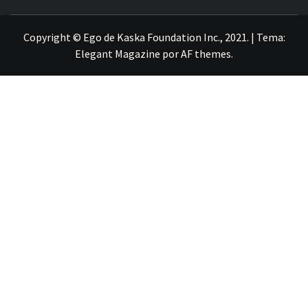
Copyright © Ego de Kaska Foundation Inc., 2021.
|
Tema:
Elegant Magazine
por
AF themes
.