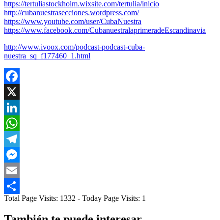
https://tertuliastockholm.wixsite.com/tertulia/inicio
http://cubanuestrasecciones.wordpress.com/
https://www.youtube.com/user/CubaNuestra
https://www.facebook.com/CubanuestralaprimeradeEscandinavia
http://www.ivoox.com/podcast-podcast-cuba-
nuestra_sq_f177460_1.html
Facebook
X
LinkedIn
WhatsApp
Telegram
Messenger
Email
Total Page Visits: 1332 - Today Page Visits: 1
Compartir
También te puede interesar