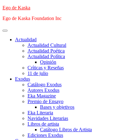
Saltar
Ego de Kaska
al
Ego de Kaska Foundation Inc
contenido
Menú
principal
Actualidad
Actualidad Cultural
Actualidad Poética
Actualidad Política
Opinión
Críticas y Reseñas
11 de julio
Exodus
Catálogo Exodus
Autores Exodus
Eka Magazine
Premio de Ensayo
Bases y objetivos
Eka Literaria
Navidades Literarias
Libros de artista
Catálogo Libros de Artista
Ediciones Exodus