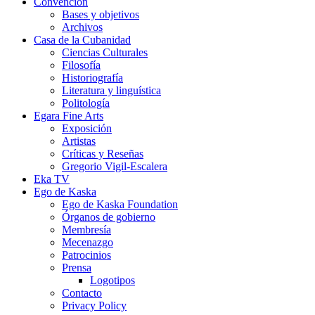
Convención
Bases y objetivos
Archivos
Casa de la Cubanidad
Ciencias Culturales
Filosofía
Historiografía
Literatura y linguística
Politología
Egara Fine Arts
Exposición
Artistas
Críticas y Reseñas
Gregorio Vigil-Escalera
Eka TV
Ego de Kaska
Ego de Kaska Foundation
Órganos de gobierno
Membresía
Mecenazgo
Patrocinios
Prensa
Logotipos
Contacto
Privacy Policy