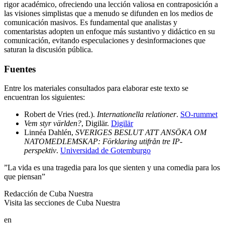
rigor académico, ofreciendo una lección valiosa en contraposición a
las visiones simplistas que a menudo se difunden en los medios de
comunicación masivos. Es fundamental que analistas y
comentaristas adopten un enfoque más sustantivo y didáctico en su
comunicación, evitando especulaciones y desinformaciones que
saturan la discusión pública.
Fuentes
Entre los materiales consultados para elaborar este texto se
encuentran los siguientes:
Robert de Vries (red.).
Internationella relationer
.
SO-rummet
Vem styr världen?
, Digilär.
Digilär
Linnéa Dahlén,
SVERIGES BESLUT ATT ANSÖKA OM
NATOMEDLEMSKAP: Förklaring utifrån tre IP-
perspektiv
.
Universidad de Gotemburgo
”La vida es una tragedia para los que sienten y una comedia para los
que piensan”
Redacción de Cuba Nuestra
Visita las secciones de Cuba Nuestra
en