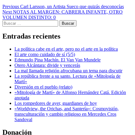
Post
Previous
Carl Larsson, un Artista Sueco que quizás desconocías
Next
NOTAS AL MARGEN: CABRERA INFANTE, OTRO
navigation
VOLUMEN DISTINTO: 0
Buscar:
Entradas recientes
La política cabe en el arte, pero no el arte en la política
El arte como cuidado de sí (5/5)
Edmundo Pina Machín. El Van Van Mundele
Otero Alcántara: divide y vencerás
La mal llamada religión afrocubana un tema para discutir
La república frente a su santo. Lectura de «Mitología de
Martí»
Diversión en el pueblo (relato)
«Mitología de Martí» de Alfonso Hernández Catá. Edición
anotada
Los rompedores de ayer, guardianes de hoy
«Worldview, the Orichas, and Santería»: Cosmovisión,
transculturación y cambio religioso en Mercedes Cros
Sandoval
Donación