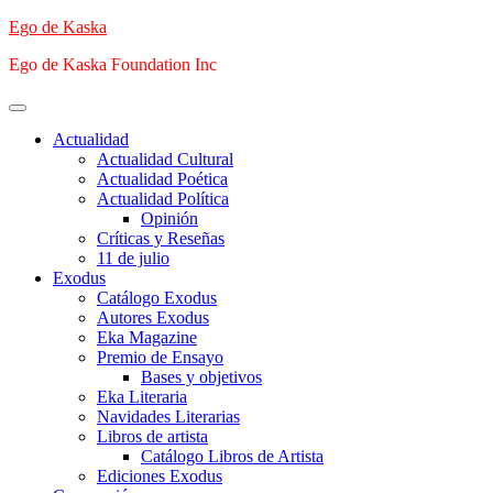
Saltar
Ego de Kaska
al
Ego de Kaska Foundation Inc
contenido
Menú
principal
Actualidad
Actualidad Cultural
Actualidad Poética
Actualidad Política
Opinión
Críticas y Reseñas
11 de julio
Exodus
Catálogo Exodus
Autores Exodus
Eka Magazine
Premio de Ensayo
Bases y objetivos
Eka Literaria
Navidades Literarias
Libros de artista
Catálogo Libros de Artista
Ediciones Exodus