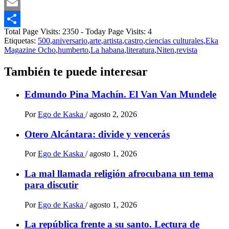
Messenger
Email
Total Page Visits: 2350 - Today Page Visits: 4
Compartir
Etiquetas:
500
,
aniversario
,
arte
,
artista
,
castro
,
ciencias culturales
,
Eka
Magazine Ocho
,
humberto
,
La habana
,
literatura
,
Niten
,
revista
También te puede interesar
Edmundo Pina Machín. El Van Van Mundele
Por
Ego de Kaska
/
agosto 2, 2026
Otero Alcántara: divide y vencerás
Por
Ego de Kaska
/
agosto 1, 2026
La mal llamada religión afrocubana un tema
para discutir
Por
Ego de Kaska
/
agosto 1, 2026
La república frente a su santo. Lectura de