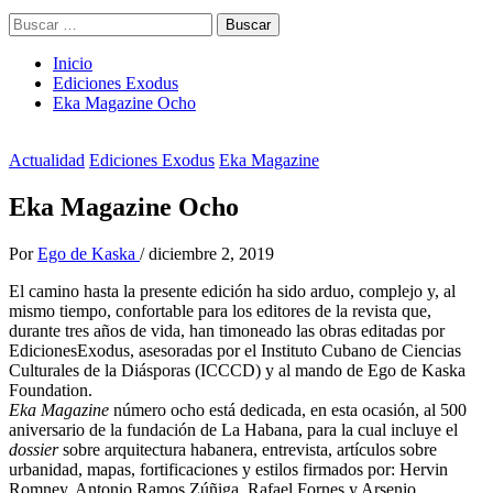
Buscar:
Inicio
Ediciones Exodus
Eka Magazine Ocho
Actualidad
Ediciones Exodus
Eka Magazine
Eka Magazine Ocho
Por
Ego de Kaska
/
diciembre 2, 2019
El camino hasta la presente edición ha sido arduo, complejo y, al
mismo tiempo, confortable para los editores de la revista que,
durante tres años de vida, han timoneado las obras editadas por
EdicionesExodus, asesoradas por el Instituto Cubano de Ciencias
Culturales de la Diásporas (ICCCD) y al mando de Ego de Kaska
Foundation.
Eka Magazine
número ocho está dedicada, en esta ocasión, al 500
aniversario de la fundación de La Habana, para la cual incluye el
dossier
sobre arquitectura habanera, entrevista, artículos sobre
urbanidad, mapas, fortificaciones y estilos firmados por: Hervin
Romney, Antonio Ramos Zúñiga, Rafael Fornes y Arsenio