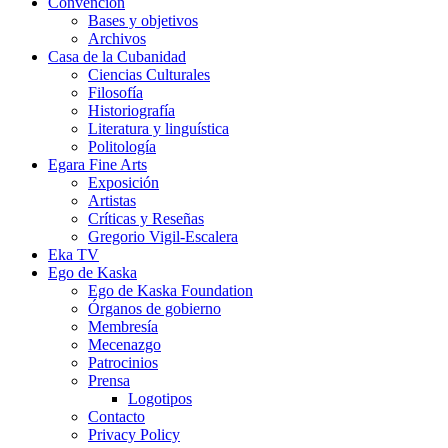
Convención
Bases y objetivos
Archivos
Casa de la Cubanidad
Ciencias Culturales
Filosofía
Historiografía
Literatura y linguística
Politología
Egara Fine Arts
Exposición
Artistas
Críticas y Reseñas
Gregorio Vigil-Escalera
Eka TV
Ego de Kaska
Ego de Kaska Foundation
Órganos de gobierno
Membresía
Mecenazgo
Patrocinios
Prensa
Logotipos
Contacto
Privacy Policy