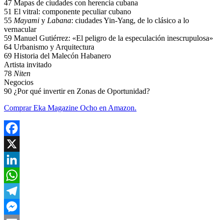
47 Mapas de ciudades con herencia cubana
51 El vitral: componente peculiar cubano
55
Mayami
y
Labana
: ciudades Yin-Yang, de lo clásico a lo
vernacular
59 Manuel Gutiérrez: «El peligro de la especulación inescrupulosa»
64 Urbanismo y Arquitectura
69 Historia del Malecón Habanero
Artista invitado
78
Niten
Negocios
90 ¿Por qué invertir en Zonas de Oportunidad?
Comprar Eka Magazine Ocho en Amazon.
Facebook
X
LinkedIn
WhatsApp
Telegram