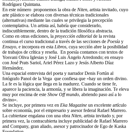
Rodríguez Quintana.
En este número proponemos la obra de
Niten
, artista invitado, cuyo
arte plástico se elabora con diversas técnicas tradicionales
(alternativas) mediante las cuales se privilegia la precepción
contemplativa. Un artista así, habría que considerarlo,
indiscutiblemente, dentro de la tradición filosófica abstracta.
Como en otras ediciones, la
proyección editorial
de la revista
continua el curso tradicional a través de las secciones de
Poesía
y
Ensayo
, e incorpora en esta
Libros
, cuya sección abre la posibilidad
de trabajos de crítica y reseña. En poesía contamos con textos de
Yosvani Oliva Iglesias y José Luis Ángelo Arredondo; en ensayo
con José Prats Sariol, Ariel Pérez Lazo y Jesús Alberto Díaz
Hernández.
Una espacial entrevista del poeta y narrador Denis Fortún al
fotógrafo Panol de la Vega que confiesa que «hay un orden divino.
La fe es la lógica que llega en la madurez. Cuando se tiene fe,
aparece la paciencia, la armonía, y se libera la imaginación. Te eleva
muy por encima de este
Show Off mundo
, abriendo paso así a lo
divino».
Se incluye, por primera vez en
Eka Magazine
un excelente artículo
sobre economía, por el empresario y asesor federal Rafael Marrero.
La cubiertase engalana con una obra
Niten
, artista invitado y, por
primera vez, la contracubierta incluye publicidad de Rafael Marrero
and Company, gran aliado, asesor y patrocinador de Ego de Kaska
Foundation.