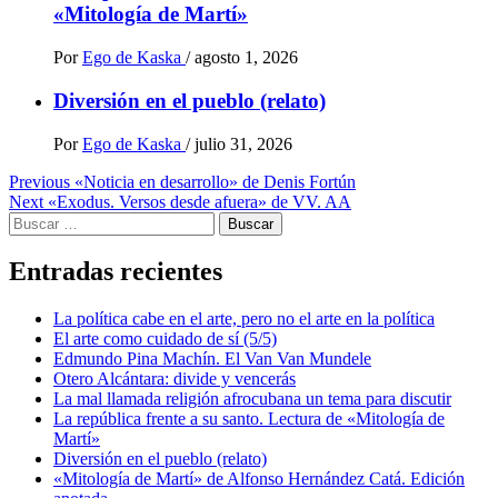
«Mitología de Martí»
Por
Ego de Kaska
/
agosto 1, 2026
Diversión en el pueblo (relato)
Por
Ego de Kaska
/
julio 31, 2026
Post
Previous
«Noticia en desarrollo» de Denis Fortún
Next
«Exodus. Versos desde afuera» de VV. AA
navigation
Buscar:
Entradas recientes
La política cabe en el arte, pero no el arte en la política
El arte como cuidado de sí (5/5)
Edmundo Pina Machín. El Van Van Mundele
Otero Alcántara: divide y vencerás
La mal llamada religión afrocubana un tema para discutir
La república frente a su santo. Lectura de «Mitología de
Martí»
Diversión en el pueblo (relato)
«Mitología de Martí» de Alfonso Hernández Catá. Edición