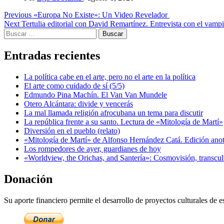
Post
Previous
«Europa No Existe»: Un Video Revelador
Next
Tertulia editorial con David Remartínez. Entrevista con el vampi
navigation
Buscar:
Entradas recientes
La política cabe en el arte, pero no el arte en la política
El arte como cuidado de sí (5/5)
Edmundo Pina Machín. El Van Van Mundele
Otero Alcántara: divide y vencerás
La mal llamada religión afrocubana un tema para discutir
La república frente a su santo. Lectura de «Mitología de Martí»
Diversión en el pueblo (relato)
«Mitología de Martí» de Alfonso Hernández Catá. Edición ano
Los rompedores de ayer, guardianes de hoy
«Worldview, the Orichas, and Santería»: Cosmovisión, transcu
Donación
Su aporte financiero permite el desarrollo de proyectos culturales de es