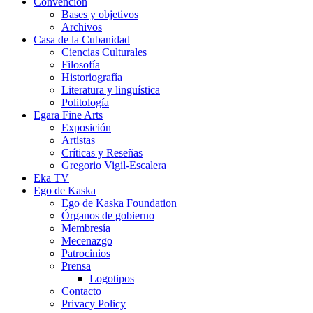
Convención
Bases y objetivos
Archivos
Casa de la Cubanidad
Ciencias Culturales
Filosofía
Historiografía
Literatura y linguística
Politología
Egara Fine Arts
Exposición
Artistas
Críticas y Reseñas
Gregorio Vigil-Escalera
Eka TV
Ego de Kaska
Ego de Kaska Foundation
Órganos de gobierno
Membresía
Mecenazgo
Patrocinios
Prensa
Logotipos
Contacto
Privacy Policy