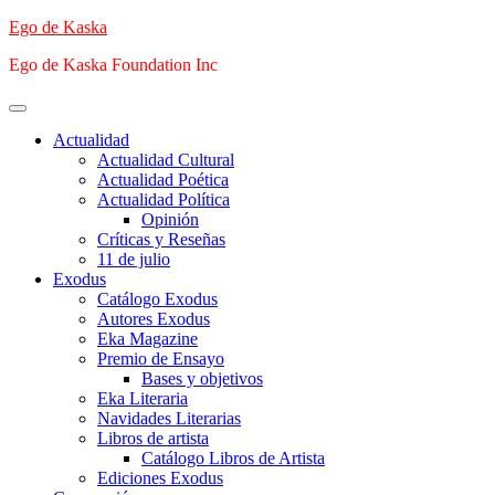
Saltar
Ego de Kaska
al
Ego de Kaska Foundation Inc
contenido
Menú
principal
Actualidad
Actualidad Cultural
Actualidad Poética
Actualidad Política
Opinión
Críticas y Reseñas
11 de julio
Exodus
Catálogo Exodus
Autores Exodus
Eka Magazine
Premio de Ensayo
Bases y objetivos
Eka Literaria
Navidades Literarias
Libros de artista
Catálogo Libros de Artista
Ediciones Exodus