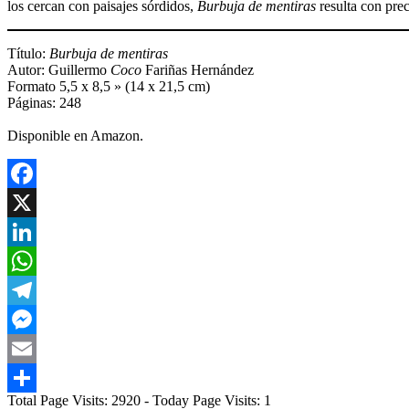
los cercan con paisajes sórdidos,
Burbuja de mentiras
resulta con prec
Título:
Burbuja de mentiras
Autor: Guillermo
Coco
Fariñas Hernández
Formato 5,5 x 8,5 » (14 x 21,5 cm)
Páginas: 248
Disponible en Amazon.
Facebook
X
LinkedIn
WhatsApp
Telegram
Messenger
Email
Total Page Visits: 2920 - Today Page Visits: 1
Compartir