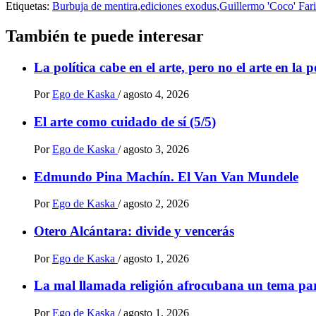
Etiquetas:
Burbuja de mentira
,
ediciones exodus
,
Guillermo 'Coco' Far
También te puede interesar
La política cabe en el arte, pero no el arte en la p
Por
Ego de Kaska
/
agosto 4, 2026
El arte como cuidado de sí (5/5)
Por
Ego de Kaska
/
agosto 3, 2026
Edmundo Pina Machín. El Van Van Mundele
Por
Ego de Kaska
/
agosto 2, 2026
Otero Alcántara: divide y vencerás
Por
Ego de Kaska
/
agosto 1, 2026
La mal llamada religión afrocubana un tema par
Por
Ego de Kaska
/
agosto 1, 2026