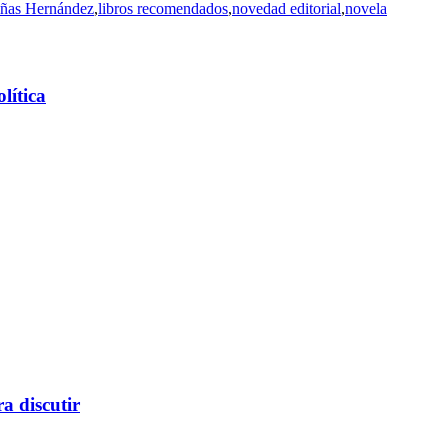
iñas Hernández
,
libros recomendados
,
novedad editorial
,
novela
olítica
a discutir