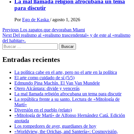
La mal llamada religión afrocubana un tema
para discutir
Por
Ego de Kaska
/
agosto 1, 2026
Post
Previous
Los zapatos que devoraban Miami
Next
Del realismo al «realismo trascendental» y de este al «realismo
navigation
del habitar».
Buscar:
Entradas recientes
La política cabe en el arte, pero no el arte en la política
El arte como cuidado de sí (5/5)
Edmundo Pina Machín. El Van Van Mundele
Otero Alcántara: divide y vencerás
La mal llamada religión afrocubana un tema para discutir
La república frente a su santo. Lectura de «Mitología de
Martí»
Diversión en el pueblo (relato)
«Mitología de Martí» de Alfonso Hernández Catá. Edición
anotada
Los rompedores de ayer, guardianes de hoy
«Worldview, the Orichas, and Santería»: Cosmovisión,