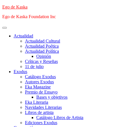
Saltar
Ego de Kaska
al
Ego de Kaska Foundation Inc
contenido
Menú
principal
Actualidad
Actualidad Cultural
Actualidad Poética
Actualidad Política
Opinión
Críticas y Reseñas
11 de julio
Exodus
Catálogo Exodus
Autores Exodus
Eka Magazine
Premio de Ensayo
Bases y objetivos
Eka Literaria
Navidades Literarias
Libros de artista
Catálogo Libros de Artista
Ediciones Exodus