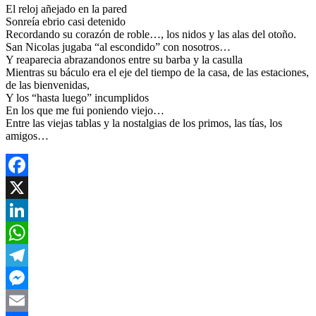
El reloj añejado en la pared
Sonreía ebrio casi detenido
Recordando su corazón de roble…, los nidos y las alas del otoño.
San Nicolas jugaba “al escondido” con nosotros…
Y reaparecia abrazandonos entre su barba y la casulla
Mientras su báculo era el eje del tiempo de la casa, de las estaciones,
de las bienvenidas,
Y los “hasta luego” incumplidos
En los que me fui poniendo viejo…
Entre las viejas tablas y la nostalgias de los primos, las tías, los
amigos…
Facebook
X
LinkedIn
WhatsApp
Telegram
Messenger