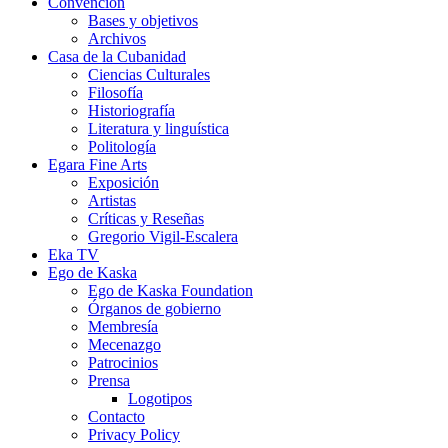
Convención
Bases y objetivos
Archivos
Casa de la Cubanidad
Ciencias Culturales
Filosofía
Historiografía
Literatura y linguística
Politología
Egara Fine Arts
Exposición
Artistas
Críticas y Reseñas
Gregorio Vigil-Escalera
Eka TV
Ego de Kaska
Ego de Kaska Foundation
Órganos de gobierno
Membresía
Mecenazgo
Patrocinios
Prensa
Logotipos
Contacto
Privacy Policy