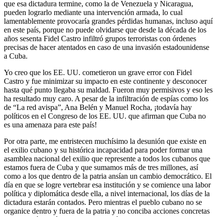
que esa dictadura termine, como la de Venezuela y Nicaragua,
pueden lograrlo mediante una intervención armada, lo cual
lamentablemente provocaría grandes pérdidas humanas, incluso aquí
en este país, porque no puede olvidarse que desde la década de los
años sesenta Fidel Castro infiltró grupos terroristas con órdenes
precisas de hacer atentados en caso de una invasión estadounidense
a Cuba.
Yo creo que los EE. UU. cometieron un grave error con Fidel
Castro y fue minimizar su impacto en este continente y desconocer
hasta qué punto llegaba su maldad. Fueron muy permisivos y eso les
ha resultado muy caro. A pesar de la infiltración de espías como los
de “La red avispa”, Ana Belén y Manuel Rocha, ¡todavía hay
políticos en el Congreso de los EE. UU. que afirman que Cuba no
es una amenaza para este país!
Por otra parte,
me entristecen muchísimo la desunión que existe en
el exilio cubano
y su histórica incapacidad para poder formar una
asamblea nacional del exilio que represente a todos los cubanos que
estamos fuera de Cuba y que sumamos más de tres millones, así
como a los que dentro de la patria ansían un cambio democrático. El
día en que se logre vertebrar esa institución y se comience una labor
política y diplomática desde ella, a nivel internacional, los días de la
dictadura estarán contados. Pero mientras el pueblo cubano no se
organice dentro y fuera de la patria y no conciba acciones concretas