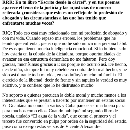
RRR: En tu libro “Escrito desde la cárcel”, y en tus poemas
aparece el tema de la justicia y las injusticias de manera
reiterada ¿consideras que esto es un reflejo de tu profesión de
abogado y las circunstancias a las que has tenido que
enfrentarte muchas veces?
RJQ: Todo eso está muy relacionado con mi profesión de abogado y
con mi vida. Cuando repaso mis errores, los problemas que he
tenido que enfrentar, pienso que no he sido nunca una persona hábil.
De esas que tienen mucha inteligencia emocional. Si lo hubiera sido
hoy estaría en la cúpula de la dictadura, porque oportunidades de
avanzar en esa estructura demoníaca no me faltaron. Pero doy
gracias, muchísimas gracias a Dios porque no ocurrió así. De hecho,
desde niño, siempre fui muy rebelde en contra de lo mal hecho, y he
sido así durante toda mi vida, en eso influyó mucho mi familia. El
ejercicio de la libertad, decir de frente y sin tapujos la verdad es muy
adictivo, y te confieso que lo he disfrutado mucho.
No soporto a quienes practican la doble moral y mucho menos a los
intelectuales que se prestan a hacerlo por mantener un estatus social.
En Guantánamo conocí a varios y Cuba parece ser una buena plaza
para muchos como ellos. Cuando publiqué mi segundo libro de
poesía, titulado “El agua de la vida”, que como el primero y el
tercero fue convertido en pulpa por orden de la seguridad del estado,
puse como exergo estos versos de Vicente Aleixandre: