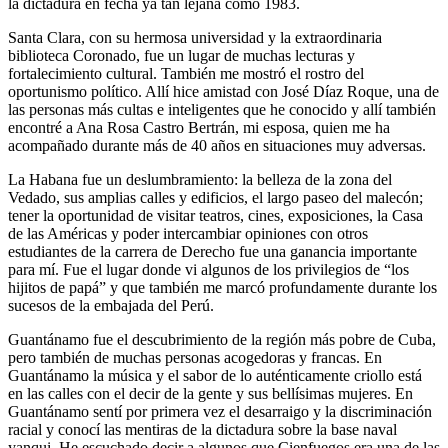
la dictadura en fecha ya tan lejana como 1983.
Santa Clara, con su hermosa universidad y la extraordinaria
biblioteca Coronado, fue un lugar de muchas lecturas y
fortalecimiento cultural. También me mostró el rostro del
oportunismo político. Allí hice amistad con José Díaz Roque, una de
las personas más cultas e inteligentes que he conocido y allí también
encontré a Ana Rosa Castro Bertrán, mi esposa, quien me ha
acompañado durante más de 40 años en situaciones muy adversas.
La Habana fue un deslumbramiento: la belleza de la zona del
Vedado, sus amplias calles y edificios, el largo paseo del malecón;
tener la oportunidad de visitar teatros, cines, exposiciones, la Casa
de las Américas y poder intercambiar opiniones con otros
estudiantes de la carrera de Derecho fue una ganancia importante
para mí. Fue el lugar donde vi algunos de los privilegios de “los
hijitos de papá” y que también me marcó profundamente durante los
sucesos de la embajada del Perú.
Guantánamo fue el descubrimiento de la región más pobre de Cuba,
pero también de muchas personas acogedoras y francas. En
Guantánamo la música y el sabor de lo auténticamente criollo está
en las calles con el decir de la gente y sus bellísimas mujeres. En
Guantánamo sentí por primera vez el desarraigo y la discriminación
racial y conocí las mentiras de la dictadura sobre la base naval
yanqui. He escuchado decir a algunos que Cienfuegos era una de las