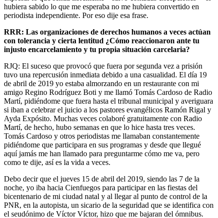
hubiera sabido lo que me esperaba no me hubiera convertido en
periodista independiente. Por eso dije esa frase.
RRR: Las organizaciones de derechos humanos a veces actúan
con tolerancia y cierta lentitud ¿Cómo reaccionaron ante tu
injusto encarcelamiento y tu propia situación carcelaria?
RJQ: El suceso que provocó que fuera por segunda vez a prisión
tuvo una repercusión inmediata debido a una casualidad. El día 19
de abril de 2019 yo estaba almorzando en un restaurante con mi
amigo Regino Rodríguez Boti y me llamó Tomás Cardoso de Radio
Martí, pidiéndome que fuera hasta el tribunal municipal y averiguara
si iban a celebrar el juicio a los pastores evangélicos Ramón Rigal y
Ayda Expósito. Muchas veces colaboré gratuitamente con Radio
Martí, de hecho, hubo semanas en que lo hice hasta tres veces.
Tomás Cardoso y otros periodistas me llamaban constantemente
pidiéndome que participara en sus programas y desde que llegué
aquí jamás me han llamado para preguntarme cómo me va, pero
como te dije, así es la vida a veces.
Debo decir que el jueves 15 de abril del 2019, siendo las 7 de la
noche, yo iba hacia Cienfuegos para participar en las fiestas del
bicentenario de mi ciudad natal y al llegar al punto de control de la
PNR, en la autopista, un sicario de la seguridad que se identifica con
el seudónimo de Víctor Víctor, hizo que me bajaran del ómnibus.