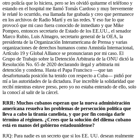
otro policía que lo hiciera, pero se les olvidó quitarme el teléfono y
estando en el hospital me llamó Tomás Cardoso y muy brevemente
le relaté lo ocurrido, esa llamada fue grabada y creo que permanece
en los archivos de Radio Martí y en las redes. Y eso fue lo que
provocó que mi caso fuera conocido de inmediato y que Mike
Pompeo, entonces secretario de Estado de los EE.UU., el senador
Marco Rubio, Luis Almagro, secretario general de la OEA, la
presidenta de la Organización Interamericana de Prensa y varias
organizaciones de derechos humanos como Amnistía Internacional,
Artículo 19 y Global Alliance se pronunciaran por mi caso. El
Grupo de Trabajo sobre la Detención Arbitraria de la ONU dictó la
Resolución No. 65 de 2020 declarando ilegal y arbitraria mi
detención y condena. Hasta el Papa Francisco ––que tan
desafortunada posición ha tenido con respecto a Cuba–– pidió por
mí a las autoridades de la dictadura. Fue increíble la solidaridad que
recibí mientras estuve preso, pero yo no estaba enterado de ello, solo
la conocí al salir de la cárcel.
RRR: Muchos cubanos esperan que la nueva administración
americana resuelva los problemas de persecución política que
lleva a cabo la tiranía canelista, y que por fin consiga darle
término al régimen. ¿Crees que la solución del dilema cubano
está en manos del gobierno estadounidense?
RJQ: Para nadie es un secreto que si los EE. UU. desean realmente