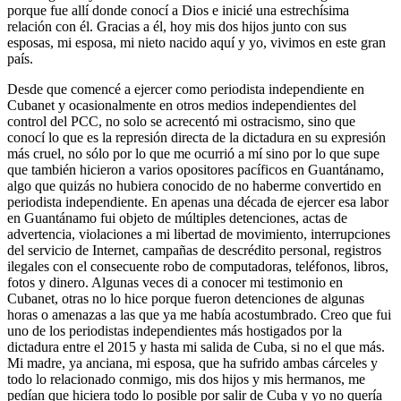
porque fue allí donde conocí a Dios e inicié una estrechísima
relación con él. Gracias a él, hoy mis dos hijos junto con sus
esposas, mi esposa, mi nieto nacido aquí y yo, vivimos en este gran
país.
Desde que comencé a ejercer como periodista independiente en
Cubanet y ocasionalmente en otros medios independientes del
control del PCC, no solo se acrecentó mi ostracismo, sino que
conocí lo que es la represión directa de la dictadura en su expresión
más cruel, no sólo por lo que me ocurrió a mí sino por lo que supe
que también hicieron a varios opositores pacíficos en Guantánamo,
algo que quizás no hubiera conocido de no haberme convertido en
periodista independiente. En apenas una década de ejercer esa labor
en Guantánamo fui objeto de múltiples detenciones, actas de
advertencia, violaciones a mi libertad de movimiento, interrupciones
del servicio de Internet, campañas de descrédito personal, registros
ilegales con el consecuente robo de computadoras, teléfonos, libros,
fotos y dinero. Algunas veces di a conocer mi testimonio en
Cubanet, otras no lo hice porque fueron detenciones de algunas
horas o amenazas a las que ya me había acostumbrado. Creo que fui
uno de los periodistas independientes más hostigados por la
dictadura entre el 2015 y hasta mi salida de Cuba, si no el que más.
Mi madre, ya anciana, mi esposa, que ha sufrido ambas cárceles y
todo lo relacionado conmigo, mis dos hijos y mis hermanos, me
pedían que hiciera todo lo posible por salir de Cuba y yo no quería