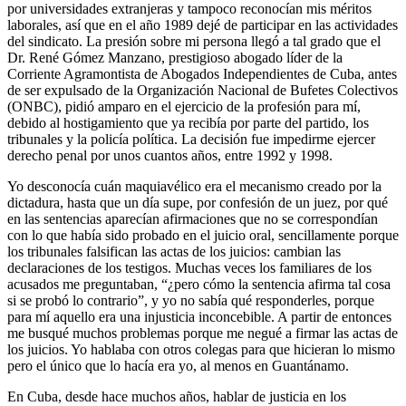
por universidades extranjeras y tampoco reconocían mis méritos
laborales, así que en el año 1989 dejé de participar en las actividades
del sindicato. La presión sobre mi persona llegó a tal grado que el
Dr. René Gómez Manzano, prestigioso abogado líder de la
Corriente Agramontista de Abogados Independientes de Cuba, antes
de ser expulsado de la Organización Nacional de Bufetes Colectivos
(ONBC), pidió amparo en el ejercicio de la profesión para mí,
debido al hostigamiento que ya recibía por parte del partido, los
tribunales y la policía política. La decisión fue impedirme ejercer
derecho penal por unos cuantos años, entre 1992 y 1998.
Yo desconocía cuán maquiavélico era el mecanismo creado por la
dictadura, hasta que un día supe, por confesión de un juez, por qué
en las sentencias aparecían afirmaciones que no se correspondían
con lo que había sido probado en el juicio oral, sencillamente porque
los tribunales falsifican las actas de los juicios: cambian las
declaraciones de los testigos. Muchas veces los familiares de los
acusados me preguntaban, “¿pero cómo la sentencia afirma tal cosa
si se probó lo contrario”, y yo no sabía qué responderles, porque
para mí aquello era una injusticia inconcebible. A partir de entonces
me busqué muchos problemas porque me negué a firmar las actas de
los juicios. Yo hablaba con otros colegas para que hicieran lo mismo
pero el único que lo hacía era yo, al menos en Guantánamo.
En Cuba, desde hace muchos años, hablar de justicia en los