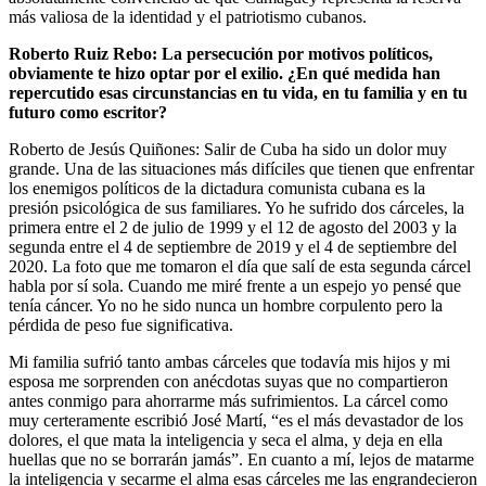
más valiosa de la identidad y el patriotismo cubanos.
Roberto Ruiz Rebo: La persecución por motivos políticos,
obviamente te hizo optar por el exilio. ¿En qué medida han
repercutido esas circunstancias en tu vida, en tu familia y en tu
futuro como escritor?
Roberto de Jesús Quiñones: Salir de Cuba ha sido un dolor muy
grande. Una de las situaciones más difíciles que tienen que enfrentar
los enemigos políticos de la dictadura comunista cubana es la
presión psicológica de sus familiares. Yo he sufrido dos cárceles, la
primera entre el 2 de julio de 1999 y el 12 de agosto del 2003 y la
segunda entre el 4 de septiembre de 2019 y el 4 de septiembre del
2020. La foto que me tomaron el día que salí de esta segunda cárcel
habla por sí sola. Cuando me miré frente a un espejo yo pensé que
tenía cáncer. Yo no he sido nunca un hombre corpulento pero la
pérdida de peso fue significativa.
Mi familia sufrió tanto ambas cárceles que todavía mis hijos y mi
esposa me sorprenden con anécdotas suyas que no compartieron
antes conmigo para ahorrarme más sufrimientos. La cárcel como
muy certeramente escribió José Martí, “es el más devastador de los
dolores, el que mata la inteligencia y seca el alma, y deja en ella
huellas que no se borrarán jamás”. En cuanto a mí, lejos de matarme
la inteligencia y secarme el alma esas cárceles me las engrandecieron