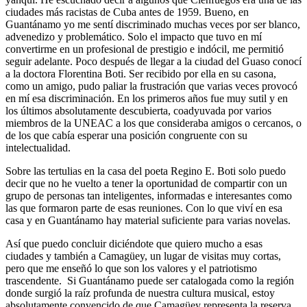
ciudades más racistas de Cuba antes de 1959. Bueno, en
Guantánamo yo me sentí discriminado muchas veces por ser blanco,
advenedizo y problemático. Solo el impacto que tuvo en mí
convertirme en un profesional de prestigio e indócil, me permitió
seguir adelante. Poco después de llegar a la ciudad del Guaso conocí
a la doctora Florentina Boti. Ser recibido por ella en su casona,
como un amigo, pudo paliar la frustración que varias veces provocó
en mí esa discriminación. En los primeros años fue muy sutil y en
los últimos absolutamente descubierta, coadyuvada por varios
miembros de la UNEAC a los que consideraba amigos o cercanos, o
de los que cabía esperar una posición congruente con su
intelectualidad.
Sobre las tertulias en la casa del poeta Regino E. Boti solo puedo
decir que no he vuelto a tener la oportunidad de compartir con un
grupo de personas tan inteligentes, informadas e interesantes como
las que formaron parte de esas reuniones. Con lo que viví en esa
casa y en Guantánamo hay material suficiente para varias novelas.
Así que puedo concluir diciéndote que quiero mucho a esas
ciudades y también a Camagüey, un lugar de visitas muy cortas,
pero que me enseñó lo que son los valores y el patriotismo
trascendente. Si Guantánamo puede ser catalogada como la región
donde surgió la raíz profunda de nuestra cultura musical, estoy
absolutamente convencido de que Camagüey representa la reserva