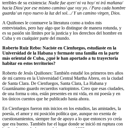
terribles de su existencia:
Nadie fue ayer/ ni va hoy/ ni irá mañana/
hacia Dios/ por ese mismo camino/ que voy yo. / Para cada hombre
guarda/ un rayo nuevo la luz del sol…/ Y un camino virgen, Dios.
A Quiñones le conmueve la literatura como a todos mis
entrevistados, pero hay algo que lo distingue de manera rotunda, y
es su pasión sin límites por la justicia y los derechos del hombre en
Cuba y en cualquier parte del mundo.
Roberto Ruiz Rebo: Naciste en Cienfuegos, estudiaste en la
Universidad de la Habana y formaste una familia en la parte
más oriental de Cuba, ¿qué le han aportado a tu trayectoria
habitar en estos territorios?
Roberto de Jesús Quiñones: También estudié los primeros tres años
de mi carrera en la Universidad Central Martha Abreu, en la ciudad
de Santa Clara. De Cienfuegos, Santa Clara, La Habana y
Guantánamo guardo recuerdos variopintos. Creo que esas ciudades,
de una forma u otra, están presentes en mi vida, en mi poesía y en
los únicos cuentos que he publicado hasta ahora.
En Cienfuegos fueron mis inicios en los estudios, las amistades, la
poesía, el amor y mi posición política que, aunque no exenta de
cuestionamientos, siempre fue de apoyo a lo que entonces yo creía
que era bueno. También fue el lugar donde se inició mi ruptura con