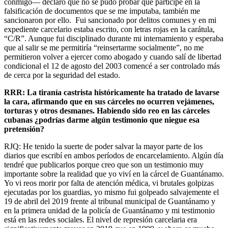
conmigo–– declaró que no se pudo probar que participé en la
falsificación de documentos que se me imputaba, también me
sancionaron por ello. Fui sancionado por delitos comunes y en mi
expediente carcelario estaba escrito, con letras rojas en la carátula,
“C/R”. Aunque fui disciplinado durante mi internamiento y esperaba
que al salir se me permitiría “reinsertarme socialmente”, no me
permitieron volver a ejercer como abogado y cuando salí de libertad
condicional el 12 de agosto del 2003 comencé a ser controlado más
de cerca por la seguridad del estado.
RRR: La tiranía castrista históricamente ha tratado de lavarse
la cara, afirmando que en sus cárceles no ocurren vejámenes,
torturas y otros desmanes. Habiendo sido reo en las cárceles
cubanas ¿podrías darme algún testimonio que niegue esa
pretensión?
RJQ: He tenido la suerte de poder salvar la mayor parte de los
diarios que escribí en ambos períodos de encarcelamiento. Algún día
tendré que publicarlos porque creo que son un testimonio muy
importante sobre la realidad que yo viví en la cárcel de Guantánamo.
Yo vi reos morir por falta de atención médica, vi brutales golpizas
ejecutadas por los guardias, yo mismo fui golpeado salvajemente el
19 de abril del 2019 frente al tribunal municipal de Guantánamo y
en la primera unidad de la policía de Guantánamo y mi testimonio
está en las redes sociales. El nivel de represión carcelaria era