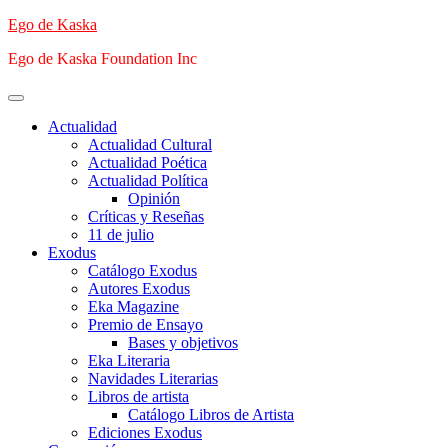
Saltar
Ego de Kaska
al
Ego de Kaska Foundation Inc
contenido
Menú
principal
Actualidad
Actualidad Cultural
Actualidad Poética
Actualidad Política
Opinión
Críticas y Reseñas
11 de julio
Exodus
Catálogo Exodus
Autores Exodus
Eka Magazine
Premio de Ensayo
Bases y objetivos
Eka Literaria
Navidades Literarias
Libros de artista
Catálogo Libros de Artista
Ediciones Exodus