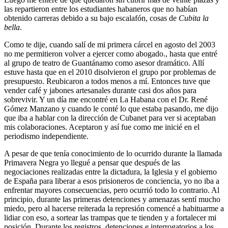
las repartieron entre los estudiantes habaneros que no habían
obtenido carreras debido a su bajo escalafón, cosas de
Cubita la
bella
.
Como te dije, cuando salí de mi primera cárcel en agosto del 2003
no me permitieron volver a ejercer como abogado., hasta que entré
al grupo de teatro de Guantánamo como asesor dramático. Allí
estuve hasta que en el 2010 disolvieron el grupo por problemas de
presupuesto. Reubicaron a todos menos a mí. Entonces tuve que
vender café y jabones artesanales durante casi dos años para
sobrevivir. Y un día me encontré en La Habana con el Dr. René
Gómez Manzano y cuando le conté lo que estaba pasando, me dijo
que iba a hablar con la dirección de Cubanet para ver si aceptaban
mis colaboraciones. Aceptaron y así fue como me inicié en el
periodismo independiente.
A pesar de que tenía conocimiento de lo ocurrido durante la llamada
Primavera Negra yo llegué a pensar que después de las
negociaciones realizadas entre la dictadura, la Iglesia y el gobierno
de España para liberar a esos prisioneros de conciencia, yo no iba a
enfrentar mayores consecuencias, pero ocurrió todo lo contrario. Al
principio, durante las primeras detenciones y amenazas sentí mucho
miedo, pero al hacerse reiterada la represión comencé a habituarme a
lidiar con eso, a sortear las trampas que te tienden y a fortalecer mi
posición. Durante los registros, detenciones e interrogatorios a los