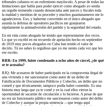
tribunales cubanos es un eufemismo mayúsculo. A pesar de todas las
limitaciones que había para poder ejercer como abogado yo sentía
un orgullo tremendo cuando denunciaba ante jueces y fiscales toda
la maldad y mentiras de su proceder y muchos guantanameros me lo
agradecieron. Eso, y haberme convertido en el único abogado que
asumía la defensa de opositores pacíficos me granjearon
rápidamente la animadversión del partido y la seguridad del estado.
En mi vida como abogado he tenido que representarme dos veces.
Lo que yo escribí en mi recuerdo de apelación hecho en septiembre
de 2019 muy pocos abogados en Cuba han tenido el valor de
decirlo. Tú no sabes lo orgulloso que yo me siento cada vez que leo
ese escrito.
RRR: En 1999, fuiste condenado a ocho años de cárcel, ¿de qué
se te acusaba?
RJQ: Me acusaron de haber participado en la compraventa ilegal de
una vivienda y me sancionaron como autor de un delito de
Falsificación de Documentos Públicos y Cohecho, un delito que no
cometí y que técnicamente, tampoco podía haber cometido. Es una
historia muy larga que ya te conté y en la cual ellos vieron la
oportunidad de sacarme de circulación y lo hicieron. A pesar de que
no era un funcionario público me sancionaron como autor del delito
de Cohecho y aunque la propia sentencia ––que tengo aquí