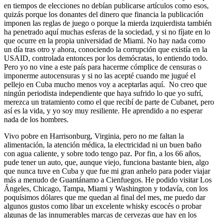
en tiempos de elecciones no debían publicarse artículos como esos,
quizás porque los donantes del dinero que financia la publicación
imponen las reglas de juego o porque la mierda izquierdista también
ha penetrado aquí muchas esferas de la sociedad, y si no fíjate en lo
que ocurre en la propia universidad de Miami. No hay nada como
un día tras otro y ahora, conociendo la corrupción que existía en la
USAID, controlada entonces por los demócratas, lo entiendo todo.
Pero yo no vine a este país para hacerme cómplice de censuras o
imponerme autocensuras y si no las acepté cuando me jugué el
pellejo en Cuba mucho menos voy a aceptarlas aquí. No creo que
ningún periodista independiente que haya sufrido lo que yo sufrí,
merezca un tratamiento como el que recibí de parte de Cubanet, pero
así es la vida, y yo soy muy resiliente. He aprendido a no esperar
nada de los hombres.
Vivo pobre en Harrisonburg, Virginia, pero no me faltan la
alimentación, la atención médica, la electricidad ni un buen baño
con agua caliente, y sobre todo tengo paz. Por fin, a los 66 años,
pude tener un auto, que, aunque viejo, funciona bastante bien, algo
que nunca tuve en Cuba y que fue mi gran anhelo para poder viajar
más a menudo de Guantánamo a Cienfuegos. He podido visitar Los
Ángeles, Chicago, Tampa, Miami y Washington y todavía, con los
poquísimos dólares que me quedan al final del mes, me puedo dar
algunos gustos como libar un excelente whisky escocés o probar
algunas de las innumerables marcas de cervezas que hay en los