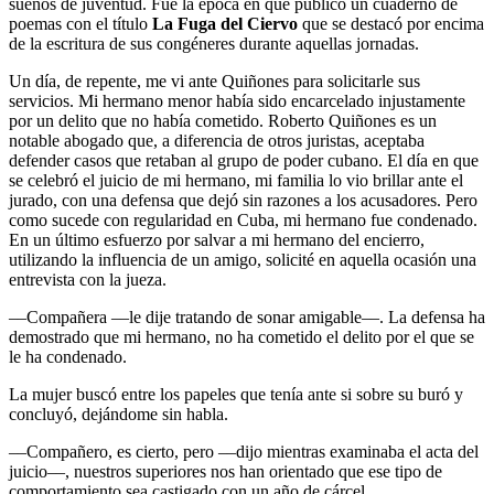
sueños de juventud. Fue la época en que publicó un cuaderno de
poemas con el título
La Fuga del Ciervo
que se destacó por encima
de la escritura de sus congéneres durante aquellas jornadas.
Un día, de repente, me vi ante Quiñones para solicitarle sus
servicios. Mi hermano menor había sido encarcelado injustamente
por un delito que no había cometido. Roberto Quiñones es un
notable abogado que, a diferencia de otros juristas, aceptaba
defender casos que retaban al grupo de poder cubano. El día en que
se celebró el juicio de mi hermano, mi familia lo vio brillar ante el
jurado, con una defensa que dejó sin razones a los acusadores. Pero
como sucede con regularidad en Cuba, mi hermano fue condenado.
En un último esfuerzo por salvar a mi hermano del encierro,
utilizando la influencia de un amigo, solicité en aquella ocasión una
entrevista con la jueza.
––Compañera ––le dije tratando de sonar amigable––. La defensa ha
demostrado que mi hermano, no ha cometido el delito por el que se
le ha condenado.
La mujer buscó entre los papeles que tenía ante si sobre su buró y
concluyó, dejándome sin habla.
––Compañero, es cierto, pero ––dijo mientras examinaba el acta del
juicio––, nuestros superiores nos han orientado que ese tipo de
comportamiento sea castigado con un año de cárcel.