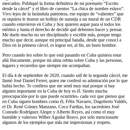
mercados. Publiqué la forma definitiva de mi poemario “Escrito
desde la cárcel” y el libro de cuentos “La chica de nombre eslavo”.
Vivo lejos de la farándula patriotera, ese equipo de “valientes” que
ni siquiera le tiraron un hollejo de naranja a un mural de un CDR
cuando estuvieron en Cuba y hoy quieren aupar para sí todos los
méritos y hasta el derecho de decidir qué debemos hacer y pensar.
Me duele mucho no ser disciplinado y escribir más, porque tengo
mucho que decir, aunque mi principal batalla, desde que conocí a
Dios en la primera cárcel, es lograr ser, al fin, un buen hombre.
Pero cuando leo sobre lo que está pasando en Cuba quisiera estar
allá físicamente, porque mi alma orbita sobre Cuba y las personas,
lugares y recuerdos que siempre me acompañan.
El día 4 de septiembre de 2020, cuando salí de la segunda cárcel, me
llamó José Daniel Ferrer, quien me confesó su admiración por lo que
había hecho. Te confieso que me sentí muy mal porque si hay
alguien importante en la Cuba de hoy es él. Siento mucha
preocupación-por lo que puede ocurrirles- cada vez que pienso que
en Cuba siguen hombres como él, Félix Navarro, Dagoberto Valdés,
el Dr. René Gómez Manzano, Coco Fariñas, los sacerdotes José
Conrado Rodríguez Alegre y Alberto Reyes, así como el muy
humilde y valeroso Wilber Aguilar Bravo, por solo mencionarte
algunos de los ejemplos que más me impresionan y respeto.