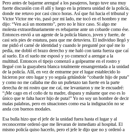
Pero antes de bajarme arengué a los pasajeros, luego tuve una muy
fuerte discusión con él allí y luego en la primera unidad de la policía,
donde me retuvo por casi cinco horas. Así que fui hacia el tribunal y
Victor Victor me vio, pasó por mi lado, me tocó en el hombro y me
dijo: “Ven acá un momento”, pero no le hice caso. Si algo me
molesta extraordinariamente es rebajarme ante un cobarde como ése.
Entonces envió a un agente de la policía blanco, joven y fuerte, de
casi seis pies de estatura, para que me detuviera. El individuo llegó y
me pidió el carné de identidad y cuando le pregunté por qué me lo
pedía, me dobló el brazo derecho y me haló con tanta fuerza que caí
al suelo. En el suelo me esposó y yo comencé a arengar a la
multitud. Entonces el tipejo comenzó a golpearme en el rostro y
llegué con la guayabera blanca totalmente ensangrentada a la unidad
de la policía. Allí, en vez de entrarme por el lugar establecido lo
hicieron por otro lugar y yo seguía gritándole “cobarde hijo de puta”
y como no me callaba me dio un puñetazo tan fuerte en la parte
derecha de mi rostro que me caí, me levantaron y me le encuadré:
“¡Me cago en el coño de tu madre, dispara y mátame que eso es lo
único que te falta hacer hijo de puta!” Yo no soy un hombre de decir
malas palabras, pero en situaciones como esa la indignación no se
anda con buenos modales.
Esa bulla hizo que el jefe de la unidad fuera hasta el lugar y al
reconocerme ordenó que me llevaran de inmediato al hospital. El
mismo policía quiso hacerlo, pero el jefe le dijo que no y ordenó a