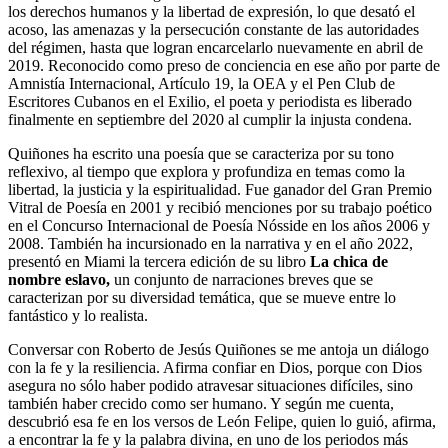
los derechos humanos y la libertad de expresión, lo que desató el
acoso, las amenazas y la persecución constante de las autoridades
del régimen, hasta que logran encarcelarlo nuevamente en abril de
2019. Reconocido como preso de conciencia en ese año por parte de
Amnistía Internacional, Artículo 19, la OEA y el Pen Club de
Escritores Cubanos en el Exilio, el poeta y periodista es liberado
finalmente en septiembre del 2020 al cumplir la injusta condena.
Quiñones ha escrito una poesía que se caracteriza por su tono
reflexivo, al tiempo que explora y profundiza en temas como la
libertad, la justicia y la espiritualidad. Fue ganador del Gran Premio
Vitral de Poesía en 2001 y recibió menciones por su trabajo poético
en el Concurso Internacional de Poesía Nósside en los años 2006 y
2008. También ha incursionado en la narrativa y en el año 2022,
presentó en Miami la tercera edición de su libro
La chica de
nombre eslavo,
un conjunto de narraciones breves que se
caracterizan por su diversidad temática, que se mueve entre lo
fantástico y lo realista.
Conversar con Roberto de Jesús Quiñones se me antoja un diálogo
con la fe y la resiliencia. Afirma confiar en Dios, porque con Dios
asegura no sólo haber podido atravesar situaciones difíciles, sino
también haber crecido como ser humano. Y según me cuenta,
descubrió esa fe en los versos de León Felipe, quien lo guió, afirma,
a encontrar la fe y la palabra divina, en uno de los periodos más