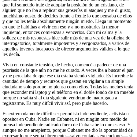
que fui sometido traté de adoptar la posición de un cristiano, de
alguien que no iba a replicar sus groserías ni ataques y me di gusto,
muchísimo gusto, de decirles frente a frente lo que pensaba de ellos
y que no les tenía absolutamente ningún miedo. Llega un momento
en que te habitúas a vivir con eso y a no mostrarles la menor
inquietud, entonces comienzas a vencerlos. Con mi calma y la
solidez de mis respuestas hice salir más de una vez de la oficina de
interrogatorios, totalmente impotentes y avergonzados, a varios de
aquellos jóvenes incapaces de ofrecer argumentos válidos a lo que
les decía.
Vivía en constante tensión, de hecho, comencé a padecer de una
psoriasis de la que aún no me he curado. A veces iba a buscar el pan
y me percataba de que ese día estaba siendo vigilado. Es increíble la
cantidad de tiempo y recursos que gastan en vigilar a un simple
ciudadano solo porque no piensa como ellos. Todas las noches tenía
que esconder mi laptop y el teléfono en el doble fondo de un mueble
porque no sabía si al día siguiente vendrían de madrugada a
registrarme. Es muy difícil vivir así, pero pude hacerlo.
Es extremadamente difícil ser periodista independiente, activista u
opositor en Cuba. Nadie en Cubanet, ni en ningún otro medio de
prensa independiente radicado fuera de Cuba sabe lo que es eso. Y
aunque no me arrepiento, porque Cubanet me dio la oportunidad de
expresar lo que sentía libremente––salvo contadas excepciones–– si