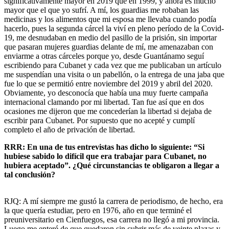
significativamente mayor en 2019 que en 1999, y ahora es mucho
mayor que el que yo sufrí. A mí, los guardias me robaban las
medicinas y los alimentos que mi esposa me llevaba cuando podía
hacerlo, pues la segunda cárcel la viví en pleno período de la Covid-
19, me desnudaban en medio del pasillo de la prisión, sin importar
que pasaran mujeres guardias delante de mí, me amenazaban con
enviarme a otras cárceles porque yo, desde Guantánamo seguí
escribiendo para Cubanet y cada vez que me publicaban un artículo
me suspendían una visita o un pabellón, o la entrega de una jaba que
fue lo que se permitió entre noviembre del 2019 y abril del 2020.
Obviamente, yo desconocía que había una muy fuerte campaña
internacional clamando por mi libertad. Tan fue así que en dos
ocasiones me dijeron que me concederían la libertad si dejaba de
escribir para Cubanet. Por supuesto que no acepté y cumplí
completo el año de privación de libertad.
RRR: En una de tus entrevistas has dicho lo siguiente: “Si
hubiese sabido lo difícil que era trabajar para Cubanet, no
hubiera aceptado”. ¿Qué circunstancias te obligaron a llegar a
tal conclusión?
RJQ: A mí siempre me gustó la carrera de periodismo, de hecho, era
la que quería estudiar, pero en 1976, año en que terminé el
preuniversitario en Cienfuegos, esa carrera no llegó a mi provincia.
Luego me enteré de que quedaron sin cubrir más de veinte plazas y