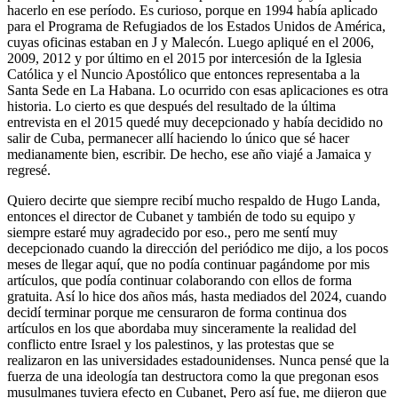
hacerlo en ese período. Es curioso, porque en 1994 había aplicado
para el Programa de Refugiados de los Estados Unidos de América,
cuyas oficinas estaban en J y Malecón. Luego apliqué en el 2006,
2009, 2012 y por último en el 2015 por intercesión de la Iglesia
Católica y el Nuncio Apostólico que entonces representaba a la
Santa Sede en La Habana. Lo ocurrido con esas aplicaciones es otra
historia. Lo cierto es que después del resultado de la última
entrevista en el 2015 quedé muy decepcionado y había decidido no
salir de Cuba, permanecer allí haciendo lo único que sé hacer
medianamente bien, escribir. De hecho, ese año viajé a Jamaica y
regresé.
Quiero decirte que siempre recibí mucho respaldo de Hugo Landa,
entonces el director de Cubanet y también de todo su equipo y
siempre estaré muy agradecido por eso., pero me sentí muy
decepcionado cuando la dirección del periódico me dijo, a los pocos
meses de llegar aquí, que no podía continuar pagándome por mis
artículos, que podía continuar colaborando con ellos de forma
gratuita. Así lo hice dos años más, hasta mediados del 2024, cuando
decidí terminar porque me censuraron de forma continua dos
artículos en los que abordaba muy sinceramente la realidad del
conflicto entre Israel y los palestinos, y las protestas que se
realizaron en las universidades estadounidenses. Nunca pensé que la
fuerza de una ideología tan destructora como la que pregonan esos
musulmanes tuviera efecto en Cubanet, Pero así fue, me dijeron que