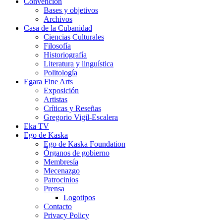
Convención
Bases y objetivos
Archivos
Casa de la Cubanidad
Ciencias Culturales
Filosofía
Historiografía
Literatura y linguística
Politología
Egara Fine Arts
Exposición
Artistas
Críticas y Reseñas
Gregorio Vigil-Escalera
Eka TV
Ego de Kaska
Ego de Kaska Foundation
Órganos de gobierno
Membresía
Mecenazgo
Patrocinios
Prensa
Logotipos
Contacto
Privacy Policy