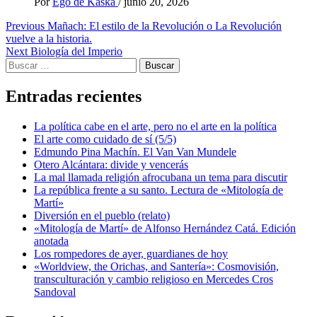
Por
Ego de Kaska
/
junio 20, 2026
Post
Previous
Mañach: El estilo de la Revolución o La Revolución
vuelve a la historia.
navigation
Next
Biología del Imperio
Buscar:
Entradas recientes
La política cabe en el arte, pero no el arte en la política
El arte como cuidado de sí (5/5)
Edmundo Pina Machín. El Van Van Mundele
Otero Alcántara: divide y vencerás
La mal llamada religión afrocubana un tema para discutir
La república frente a su santo. Lectura de «Mitología de
Martí»
Diversión en el pueblo (relato)
«Mitología de Martí» de Alfonso Hernández Catá. Edición
anotada
Los rompedores de ayer, guardianes de hoy
«Worldview, the Orichas, and Santería»: Cosmovisión,
transculturación y cambio religioso en Mercedes Cros
Sandoval