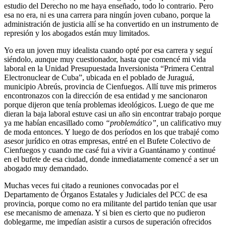
estudio del Derecho no me haya enseñado, todo lo contrario. Pero
esa no era, ni es una carrera para ningún joven cubano, porque la
administración de justicia allí se ha convertido en un instrumento de
represión y los abogados están muy limitados.
Yo era un joven muy idealista cuando opté por esa carrera y seguí
siéndolo, aunque muy cuestionador, hasta que comencé mi vida
laboral en la Unidad Presupuestada Inversionista “Primera Central
Electronuclear de Cuba”, ubicada en el poblado de Juraguá,
municipio Abreús, provincia de Cienfuegos. Allí tuve mis primeros
encontronazos con la dirección de esa entidad y me sancionaron
porque dijeron que tenía problemas ideológicos. Luego de que me
dieran la baja laboral estuve casi un año sin encontrar trabajo porque
ya me habían encasillado como
“problemático”,
un calificativo muy
de moda entonces. Y luego de dos períodos en los que trabajé como
asesor jurídico en otras empresas, entré en el Bufete Colectivo de
Cienfuegos y cuando me casé fui a vivir a Guantánamo y continué
en el bufete de esa ciudad, donde inmediatamente comencé a ser un
abogado muy demandado.
Muchas veces fui citado a reuniones convocadas por el
Departamento de Órganos Estatales y Judiciales del PCC de esa
provincia, porque como no era militante del partido tenían que usar
ese mecanismo de amenaza. Y si bien es cierto que no pudieron
doblegarme, me impedían asistir a cursos de superación ofrecidos