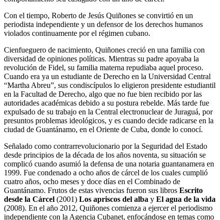
Con el tiempo, Roberto de Jesús Quiñones se convirtió en un
periodista independiente y un defensor de los derechos humanos
violados continuamente por el régimen cubano.
Cienfueguero de nacimiento, Quiñones creció en una familia con
diversidad de opiniones políticas. Mientras su padre apoyaba la
revolución de Fidel, su familia materna repudiaba aquel proceso.
Cuando era ya un estudiante de Derecho en la Universidad Central
“Martha Abreu”, sus condiscípulos lo eligieron presidente estudiantil
en la Facultad de Derecho, algo que no fue bien recibido por las
autoridades académicas debido a su postura rebelde. Más tarde fue
expulsado de su trabajo en la Central electronuclear de Juraguá, por
presuntos problemas ideológicos, y es cuando decide radicarse en la
ciudad de Guantánamo, en el Oriente de Cuba, donde lo conocí.
Señalado como contrarrevolucionario por la Seguridad del Estado
desde principios de la década de los años noventa, su situación se
complicó cuando asumió la defensa de una notaria guantanamera en
1999. Fue condenado a ocho años de cárcel de los cuales cumplió
cuatro años, ocho meses y doce días en el Combinado de
Guantánamo. Frutos de estas vivencias fueron sus libros
Escrito
desde la Cárcel
(2001)
Los apriscos del alba
y
El agua de la vida
(2008). En el año 2012, Quiñones comienza a ejercer el periodismo
independiente con la Agencia Cubanet, enfocándose en temas como