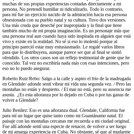
muchas de sus propias experiencias contadas directamente a mi
persona. No pretendí humillar ni ridiculizarlo. Todo lo contrario,
para mí fue un ejercicio nacido de la admiración hacia esa persona
obsesionada con su pueblo natal y su cultura. Tuvo dos versiones.
Una más cruda que deseché por inapropiada y la final que tiene
también mucho de mi propia imaginación. Es un personaje más que
una persona real aun cuando haya sido inspirada en alguien que está
vivo y existe en la realidad. No sé si eso lo molestó porque al
principio pareció estar muy entusiasmado. Le regalé varios libros
para que lo distribuyera, aunque parece ser que al final se sintió
ofendido. Los otros casos son un reflejo testimonial de gente que he
conocido. Tal vez no escribiría nada más con esas intenciones, pero
eso no lo puedo asegurar.
Roberto Ruiz Rebo: Salgo a la calle y aspiro el frio de la madrugada
en Glendale/ adonde sentí vibrar mi vida una segunda vez. / Pero las
montañas no están y despierto. / El mar no está, pero su ausencia me
asusta. ¿Es esta añoranza por lo dejado en Cuba o por tus ganas de
volver a Glendale?
Julio Benítez: Eso es una añoranza dual. Glendale, California fue
para mí un lugar que quise tanto como mi Guantánamo natal. El
paisaje con las montañas cercanas me recuerda a mi ciudad original.
Fue allí adonde sentí una especie de renacer, de volver a ser luego
de mi amarga experiencia en Cuba. No obstante, sé que al mudarme