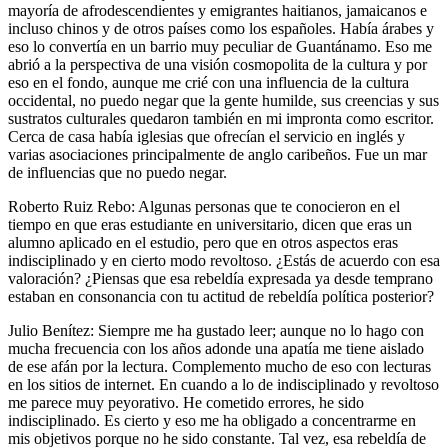
mayoría de afrodescendientes y emigrantes haitianos, jamaicanos e
incluso chinos y de otros países como los españoles. Había árabes y
eso lo convertía en un barrio muy peculiar de Guantánamo. Eso me
abrió a la perspectiva de una visión cosmopolita de la cultura y por
eso en el fondo, aunque me crié con una influencia de la cultura
occidental, no puedo negar que la gente humilde, sus creencias y sus
sustratos culturales quedaron también en mi impronta como escritor.
Cerca de casa había iglesias que ofrecían el servicio en inglés y
varias asociaciones principalmente de anglo caribeños. Fue un mar
de influencias que no puedo negar.
Roberto Ruiz Rebo: Algunas personas que te conocieron en el
tiempo en que eras estudiante en universitario, dicen que eras un
alumno aplicado en el estudio, pero que en otros aspectos eras
indisciplinado y en cierto modo revoltoso. ¿Estás de acuerdo con esa
valoración? ¿Piensas que esa rebeldía expresada ya desde temprano
estaban en consonancia con tu actitud de rebeldía política posterior?
Julio Benítez: Siempre me ha gustado leer; aunque no lo hago con
mucha frecuencia con los años adonde una apatía me tiene aislado
de ese afán por la lectura. Complemento mucho de eso con lecturas
en los sitios de internet. En cuando a lo de indisciplinado y revoltoso
me parece muy peyorativo. He cometido errores, he sido
indisciplinado. Es cierto y eso me ha obligado a concentrarme en
mis objetivos porque no he sido constante. Tal vez, esa rebeldía de