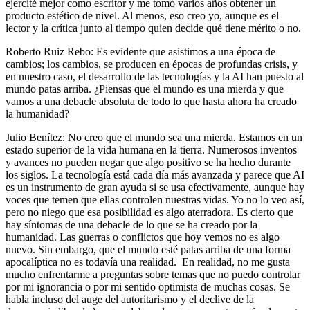
ejercité mejor como escritor y me tomó varios años obtener un
producto estético de nivel. Al menos, eso creo yo, aunque es el
lector y la crítica junto al tiempo quien decide qué tiene mérito o no.
Roberto Ruiz Rebo: Es evidente que asistimos a una época de
cambios; los cambios, se producen en épocas de profundas crisis, y
en nuestro caso, el desarrollo de las tecnologías y la AI han puesto al
mundo patas arriba. ¿Piensas que el mundo es una mierda y que
vamos a una debacle absoluta de todo lo que hasta ahora ha creado
la humanidad?
Julio Benítez: No creo que el mundo sea una mierda. Estamos en un
estado superior de la vida humana en la tierra. Numerosos inventos
y avances no pueden negar que algo positivo se ha hecho durante
los siglos. La tecnología está cada día más avanzada y parece que AI
es un instrumento de gran ayuda si se usa efectivamente, aunque hay
voces que temen que ellas controlen nuestras vidas. Yo no lo veo así,
pero no niego que esa posibilidad es algo aterradora. Es cierto que
hay síntomas de una debacle de lo que se ha creado por la
humanidad. Las guerras o conflictos que hoy vemos no es algo
nuevo. Sin embargo, que el mundo esté patas arriba de una forma
apocalíptica no es todavía una realidad. En realidad, no me gusta
mucho enfrentarme a preguntas sobre temas que no puedo controlar
por mi ignorancia o por mi sentido optimista de muchas cosas. Se
habla incluso del auge del autoritarismo y el declive de la