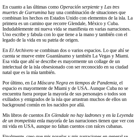
En cuanto a las últimas como
Operación serpiente
y
Las tres
muertes de Gurrumina
hay una combinación de situaciones que
combinan los hechos en Estados Unido con elementos de la isla. La
primera es un camino que recorre Glendale, México y Cuba.
Indudablemente mi nueva vida se manifiesta en varias narraciones.
Uno escribe y fabula con lo que tiene a la mano y también con el
legado de la vida en su patria de origen.
En
El Archivero
se combinan dos o varios espacios. Lo que ahí se
cuenta se mueve entre Guantánamo y también La Vegas y Miami.
Esa vida que ahí se describe es mayormente un collage de un
intelectual de la isla obsesionado con ser reconocido en su ciudad
natal que es la mía también.
Por último, en
La Máscara Negra en tiempos de Pandemia,
el
espacio es mayormente de Miami y de USA. Aunque Cuba no se
encuentra fuera porque la mayoría de sus personajes o todos son
exiliados y emigrados de la isla que arrastran muchos de ellos un
background común en los nacidos por allá.
Mis libros de cuentos
En Glendale no hay ladrones
y en
la Leyenda
de un trompetista
enla mayoría de las narraciones tienen que ver con
mi vida en USA, aunque no faltan cuentos con raíces cubanas.
Finalmente, creo que mis novelas y mis narraciones en general se