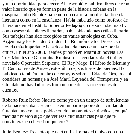
y una oportunidad para crecer. Allí escribió y publicó libros de gran
valor literario que ya forman parte de la historia cubana en la
diáspora. Julio Benítez ha tenido una carrera prolífica tanto en la
literatura como en la enseñanza. Había trabajado como profesor de
Literatura en el Instituto Superior Pedagógico de su ciudad natal y
como asesor de talleres literarios, había sido además crítico literario.
Sus trabajos han sido recogidos en varias antologías en Cuba,
Argentina y los Estados Unidos. La Reunión de los Dioses: su
novela más importante ha sido saludada más de una vez por la
crítica. En el año 2008, Benítez publicó en Miami su novela Las
Tres Muertes de Gurrumina Robinson. Luego lanzaría el thriller
novelado Operación Serpiente, El Rey Mago, El Libro de Islenira y
El Cancionero de Amael, estos últimos, sus libros de poemas. Ha
publicado también un libro de ensayos sobre la Edad de Oro, lo cual
considera un homenaje a José Martí. Leyenda del Trompetista y en
Glendale no hay ladrones forman parte de sus colecciones de
cuentos.
Roberto Ruiz Rebo: Naciste como yo en un tiempo de turbulencias
de la nación cubana y creciste en un barrio pobre de la ciudad de
Guantánamo con una población de inmigrantes caribeños. ¿en qué
medida tuvieron algo que ver esas circunstancias para que te
convirtieras en el escritor que eres?
Julio Benítez: Es cierto que nací en La Loma del Chivo con una