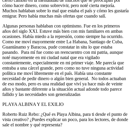
cierto cambio en la mentalidad de muchos que se preocupan por
cómo hacer dinero, como sobrevivir, pero noté cierta mejoría.
Muchos hablaban sobre lo mal que estaba el país y cómo les gustaría
emigrar. Pero había muchas más ofertas que cuando salí.
Algunas personas hablaban con optimismo. Fue en los primeros
años del siglo XXI. Estuve más bien con mis familiares en ambas
ocasiones. Había miedo a la represión, como siempre ha ocurrido.
Como me moví mayormente entre La Habana, Santiago de Cuba,
Guantánamo y Baracoa, pude constatar in situ lo que estaba
pasando. Para mí fue como un reencuentro con mi patria, aunque
noté mayormente en mi ciudad natal que era vigilado
constantemente, especialmente en mi primer viaje. Me parecía que
entraba a una cárcel grande, pero como no tuve ninguna actividad
política me moví libremente en el país. Había una constante
necesidad de pedir dinero o algún bien general. No todos actuaban
de eso modo, pero es una realidad que viví ya hace más de veinte
años y bastante diferente a la situación actual adonde todo parece
fallido y las necesidades son generalizadas
PLAYA ALBINA Y EL EXILIO
Roberto Ruiz Rebo: ¿Qué es Playa Albina, para ti desde el punto de
vista creativo? ¿Puedes explicar un poco, para los lectores, de donde
sale el nombre y qué representa?