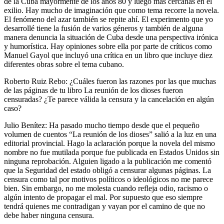
de la Cuba mayormente de los años 80 y luego más cercanas en el
exilio. Hay mucho de imaginación que como tema recorre la novela.
El fenómeno del azar también se repite ahí. El experimento que yo
desarrollé tiene la fusión de varios géneros y también de alguna
manera denuncia la situación de Cuba desde una perspectiva irónica
y humorística. Hay opiniones sobre ella por parte de críticos como
Manuel Gayol que incluyó una crítica en un libro que incluye diez
diferentes obras sobre el tema cubano.
Roberto Ruiz Rebo: ¿Cuáles fueron las razones por las que muchas
de las páginas de tu libro La reunión de los dioses fueron
censuradas? ¿Te parece válida la censura y la cancelación en algún
caso?
Julio Benítez: Ha pasado mucho tiempo desde que el pequeño
volumen de cuentos “La reunión de los dioses” salió a la luz en una
editorial provincial. Hago la aclaración porque la novela del mismo
nombre no fue mutilada porque fue publicada en Estados Unidos sin
ninguna reprobación. Alguien ligado a la publicación me comentó
que la Seguridad del estado obligó a censurar algunas páginas. La
censura como tal por motivos políticos o ideológicos no me parece
bien. Sin embargo, no me molesta cuando refleja odio, racismo o
algún intento de propagar el mal. Por supuesto que eso siempre
tendrá quienes me contradigan y vayan por el camino de que no
debe haber ninguna censura.