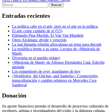
navigation
Buscar:
Entradas recientes
La política cabe en el arte, pero no el arte en la política
El arte como cuidado de sí (5/5)
Edmundo Pina Machín. El Van Van Mundele
Otero Alcántara: divide y vencerás
La mal llamada religión afrocubana un tema para discutir
La república frente a su santo. Lectura de «Mitología de
Martí»
Diversión en el pueblo (relato)
«Mitología de Martí» de Alfonso Hernández Catá. Edición
anotada
Los rompedores de ayer, guardianes de hoy
«Worldview, the Orichas, and Santería»: Cosmovisión,
transculturación y cambio religioso en Mercedes Cros
Sandoval
Donación
Su aporte financiero permite el desarrollo de proyectos culturales de
escritores, artistas e investigadores del exilio y la diáspora cubana.