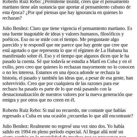
Roberto Ruiz Rebo: ¿Permíteme insistir, crees que el pensamiento
martiano tiene aún sustancia que aportar al pensamiento cubano de
esta época? ¿Por qué piensas que hay ignorancia en quienes lo
rechazan?
Julio Benítez: Claro que tiene vigencia el pensamiento martiano. Es
una fuente inagotable de ideas y valores humanos, filosóficos y
poéticos. Eso no se mide con el tiempo. Me preguntaste algo
parecido y te respondí que me parece que hay gente que cree que
está agotado o que representa lo que el régimen de La Habana ha
manifestado sobre él. Eso y el tiempo que algunos dicen que le ha
pasado la cuenta. Sé que todavía se estudia a Martí en Cuba y en el
exilio, pero creo que quienes lo rechazan mayormente no lo conocen
o no les interesa. Estamos en una época adonde se rechaza la
historia, el pasado y también las ideas que, a pesar de esa gente, han
sobrevivido. Creo que por cualquiera de las razones para ese
rechazo ha pasado es parte de lo que está pasando con la
desnacionalización de nuestros valores por la nueva generación que
emigra y por otros que no creen en él.
Roberto Ruiz Rebo: Si mal no recuerdo, me contaste que habías
regresado a Cuba en una ocasión ¿recuerdas lo que allí encontraste?
Julio Benítez: Realmente no regresé una vez sino dos. Yo había
salido en 1994 en pleno período especial. Al llegar allá noté un