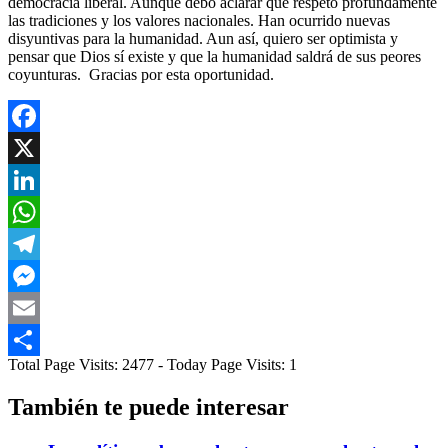
democracia liberal. Aunque debo aclarar que respeto profundamente
las tradiciones y los valores nacionales. Han ocurrido nuevas
disyuntivas para la humanidad. Aun así, quiero ser optimista y
pensar que Dios sí existe y que la humanidad saldrá de sus peores
coyunturas. Gracias por esta oportunidad.
Facebook
X
LinkedIn
WhatsApp
Telegram
Messenger
Email
Total Page Visits: 2477 - Today Page Visits: 1
Compartir
También te puede interesar