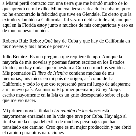
a Miami perdí contacto con una tierra que me brindó mucho de lo
que aprendí en mi exilio. Mi nueva tierra es rica de lo cubano, pero
no he encontrado la felicidad que tuve en Glendale. Es cierto que la
extraño y también a California. Tal vez no debí salir de ahí, aunque
aquí en la Florida estoy junto a muchos de mis compatriotas y eso es
de mucho peso también.
Roberto Ruiz Rebo: ¿Qué hay de Cuba y que hay de California en
tus novelas y tus libros de poemas?
Julio Benítez: Es una pregunta que requiere tiempo. Aunque la
mayoría de mis novelas y poemas fueron escritos en los Estados
Unidos, no hay dudas que muestran a Cuba en muchos sentidos.
Mis poemarios
El libro de Islenira
contiene muchas de mis
memorias, mis raíces en mi país de origen, así como de La
California y todo lo que eso representó para mí luego de adaptarme
a mi nuevo país. Así mismo El primer poemario,
El rey Mago
,
escrito mayormente en la Isla es un grito desesperado sobre el país
que me vio nacer.
Mi primera novela titulada
La reunión de los dioses
está
mayormente enraizada en la vida que tuve por Cuba. Hay algo al
final sobre la etapa del exilio de muchos personajes que han
transitado ese camino. Creo que es mi mejor producción y me abrió
el camino para otras narraciones