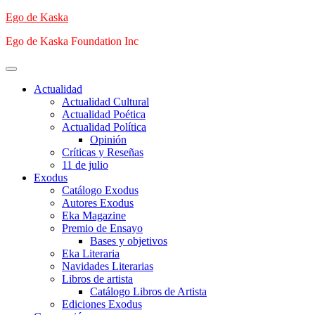
Saltar
Ego de Kaska
al
Ego de Kaska Foundation Inc
contenido
Menú
principal
Actualidad
Actualidad Cultural
Actualidad Poética
Actualidad Política
Opinión
Críticas y Reseñas
11 de julio
Exodus
Catálogo Exodus
Autores Exodus
Eka Magazine
Premio de Ensayo
Bases y objetivos
Eka Literaria
Navidades Literarias
Libros de artista
Catálogo Libros de Artista
Ediciones Exodus