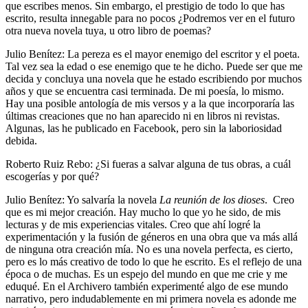
que escribes menos. Sin embargo, el prestigio de todo lo que has
escrito, resulta innegable para no pocos ¿Podremos ver en el futuro
otra nueva novela tuya, u otro libro de poemas?
Julio Benítez: La pereza es el mayor enemigo del escritor y el poeta.
Tal vez sea la edad o ese enemigo que te he dicho. Puede ser que me
decida y concluya una novela que he estado escribiendo por muchos
años y que se encuentra casi terminada. De mi poesía, lo mismo.
Hay una posible antología de mis versos y a la que incorporaría las
últimas creaciones que no han aparecido ni en libros ni revistas.
Algunas, las he publicado en Facebook, pero sin la laboriosidad
debida.
Roberto Ruiz Rebo: ¿Si fueras a salvar alguna de tus obras, a cuál
escogerías y por qué?
Julio Benítez: Yo salvaría la novela
La reunión de los dioses
. Creo
que es mi mejor creación. Hay mucho lo que yo he sido, de mis
lecturas y de mis experiencias vitales. Creo que ahí logré la
experimentación y la fusión de géneros en una obra que va más allá
de ninguna otra creación mía. No es una novela perfecta, es cierto,
pero es lo más creativo de todo lo que he escrito. Es el reflejo de una
época o de muchas. Es un espejo del mundo en que me crie y me
eduqué. En el Archivero también experimenté algo de ese mundo
narrativo, pero indudablemente en mi primera novela es adonde me