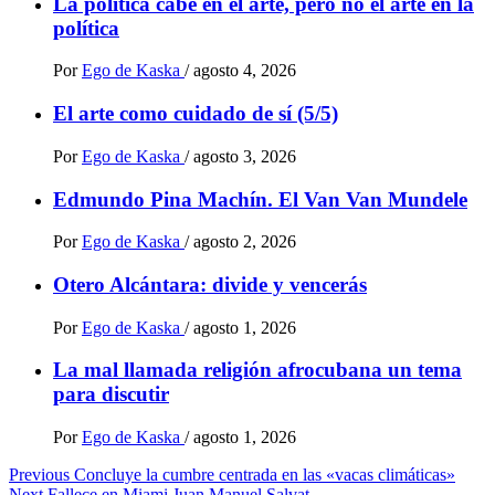
La política cabe en el arte, pero no el arte en la
política
Por
Ego de Kaska
/
agosto 4, 2026
El arte como cuidado de sí (5/5)
Por
Ego de Kaska
/
agosto 3, 2026
Edmundo Pina Machín. El Van Van Mundele
Por
Ego de Kaska
/
agosto 2, 2026
Otero Alcántara: divide y vencerás
Por
Ego de Kaska
/
agosto 1, 2026
La mal llamada religión afrocubana un tema
para discutir
Por
Ego de Kaska
/
agosto 1, 2026
Post
Previous
Concluye la cumbre centrada en las «vacas climáticas»
Next
Fallece en Miami Juan Manuel Salvat