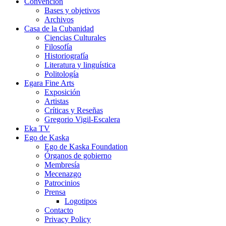
Convención
Bases y objetivos
Archivos
Casa de la Cubanidad
Ciencias Culturales
Filosofía
Historiografía
Literatura y linguística
Politología
Egara Fine Arts
Exposición
Artistas
Críticas y Reseñas
Gregorio Vigil-Escalera
Eka TV
Ego de Kaska
Ego de Kaska Foundation
Órganos de gobierno
Membresía
Mecenazgo
Patrocinios
Prensa
Logotipos
Contacto
Privacy Policy