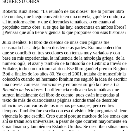
SOBRE SU OBRA
Roberto Ruiz Rebo: “La reunión de los dioses” fue tu primer libro
de cuentos, que luego convertiste en una novela, ¿qué te condujo a
tal transformación, y que diferencias temáticas, o en cuanto al
propósito como obra, si es que las hay, encuentras en ambos libros?
¿Piensas que aún tiene vigencia lo que propones con esas historias?
Julio Benítez: El libro de cuentos de unas cien páginas fue
censurado hasta dejarlo en dos terceras partes. Era una colección
que se concibió en tres secciones con temas muy variados y con
base en mis experiencias, la influencia de la mitología griega, de la
numerología, el azar y también de la filosofía de Leibniz a través de
Voltaire, todo con un tono satírico. Ese libro ganó el premio Regino
Boti a finales de los años 80. Ya en el 2001, trataba de transcribir la
colección cuando mi hermano Ibrahim me sugirió la idea de escribir
una novela con esas narraciones y entonces surgió la novela
La
Reunión de los dioses.
La diferencia radica en las temáticas que
surgen inicialmente del libro de cuento, pues están integradas al
texto de más de cuatrocientas páginas adonde traté de describir
situaciones con varios de los mismos personajes, pero en tres
tiempos. También fue escrita con esa división. Me preguntas si tiene
vigencia lo que escribí. Creo que sí porque muchos de los temas que
ahí se tratan son universales, a pesar de que ocurren mayormente en
Guantánamo y también en Estados Unidos. Se describen situaciones