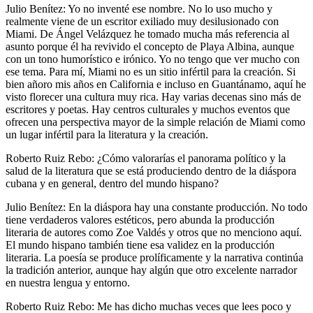
Julio Benítez: Yo no inventé ese nombre. No lo uso mucho y
realmente viene de un escritor exiliado muy desilusionado con
Miami. De Ángel Velázquez he tomado mucha más referencia al
asunto porque él ha revivido el concepto de Playa Albina, aunque
con un tono humorístico e irónico. Yo no tengo que ver mucho con
ese tema. Para mí, Miami no es un sitio infértil para la creación. Si
bien añoro mis años en California e incluso en Guantánamo, aquí he
visto florecer una cultura muy rica. Hay varias decenas sino más de
escritores y poetas. Hay centros culturales y muchos eventos que
ofrecen una perspectiva mayor de la simple relación de Miami como
un lugar infértil para la literatura y la creación.
Roberto Ruiz Rebo: ¿Cómo valorarías el panorama político y la
salud de la literatura que se está produciendo dentro de la diáspora
cubana y en general, dentro del mundo hispano?
Julio Benítez: En la diáspora hay una constante producción. No todo
tiene verdaderos valores estéticos, pero abunda la producción
literaria de autores como Zoe Valdés y otros que no menciono aquí.
El mundo hispano también tiene esa validez en la producción
literaria. La poesía se produce prolíficamente y la narrativa continúa
la tradición anterior, aunque hay algún que otro excelente narrador
en nuestra lengua y entorno.
Roberto Ruiz Rebo: Me has dicho muchas veces que lees poco y