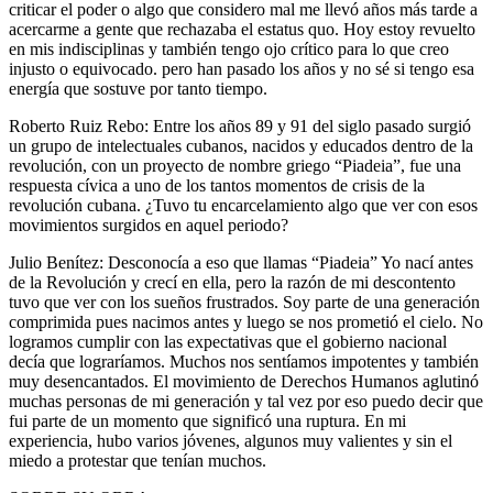
criticar el poder o algo que considero mal me llevó años más tarde a
acercarme a gente que rechazaba el estatus quo. Hoy estoy revuelto
en mis indisciplinas y también tengo ojo crítico para lo que creo
injusto o equivocado. pero han pasado los años y no sé si tengo esa
energía que sostuve por tanto tiempo.
Roberto Ruiz Rebo: Entre los años 89 y 91 del siglo pasado surgió
un grupo de intelectuales cubanos, nacidos y educados dentro de la
revolución, con un proyecto de nombre griego “Piadeia”, fue una
respuesta cívica a uno de los tantos momentos de crisis de la
revolución cubana. ¿Tuvo tu encarcelamiento algo que ver con esos
movimientos surgidos en aquel periodo?
Julio Benítez: Desconocía a eso que llamas “Piadeia” Yo nací antes
de la Revolución y crecí en ella, pero la razón de mi descontento
tuvo que ver con los sueños frustrados. Soy parte de una generación
comprimida pues nacimos antes y luego se nos prometió el cielo. No
logramos cumplir con las expectativas que el gobierno nacional
decía que lograríamos. Muchos nos sentíamos impotentes y también
muy desencantados. El movimiento de Derechos Humanos aglutinó
muchas personas de mi generación y tal vez por eso puedo decir que
fui parte de un momento que significó una ruptura. En mi
experiencia, hubo varios jóvenes, algunos muy valientes y sin el
miedo a protestar que tenían muchos.