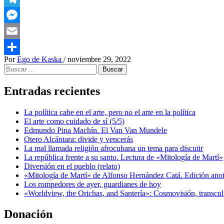
Telegram
Messenger
Email
Por
Ego de Kaska
/
noviembre 29, 2022
Compartir
Buscar:
Entradas recientes
La política cabe en el arte, pero no el arte en la política
El arte como cuidado de sí (5/5)
Edmundo Pina Machín. El Van Van Mundele
Otero Alcántara: divide y vencerás
La mal llamada religión afrocubana un tema para discutir
La república frente a su santo. Lectura de «Mitología de Martí»
Diversión en el pueblo (relato)
«Mitología de Martí» de Alfonso Hernández Catá. Edición ano
Los rompedores de ayer, guardianes de hoy
«Worldview, the Orichas, and Santería»: Cosmovisión, transcu
Donación