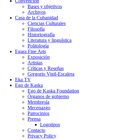
Convención
Bases y objetivos
Archivos
Casa de la Cubanidad
Ciencias Culturales
Filosofía
Historiografía
Literatura y linguística
Politología
Egara Fine Arts
Exposición
Artistas
Críticas y Reseñas
Gregorio Vigil-Escalera
Eka TV
Ego de Kaska
Ego de Kaska Foundation
Órganos de gobierno
Membresía
Mecenazgo
Patrocinios
Prensa
Logotipos
Contacto
Privacy Policy