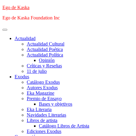
Saltar
Ego de Kaska
al
Ego de Kaska Foundation Inc
contenido
Menú
principal
Actualidad
Actualidad Cultural
Actualidad Poética
Actualidad Política
Opinión
Críticas y Reseñas
11 de julio
Exodus
Catálogo Exodus
Autores Exodus
Eka Magazine
Premio de Ensayo
Bases y objetivos
Eka Literaria
Navidades Literarias
Libros de artista
Catálogo Libros de Artista
Ediciones Exodus