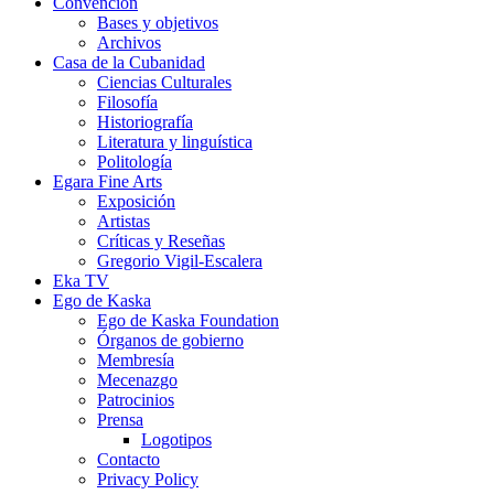
Convención
Bases y objetivos
Archivos
Casa de la Cubanidad
Ciencias Culturales
Filosofía
Historiografía
Literatura y linguística
Politología
Egara Fine Arts
Exposición
Artistas
Críticas y Reseñas
Gregorio Vigil-Escalera
Eka TV
Ego de Kaska
Ego de Kaska Foundation
Órganos de gobierno
Membresía
Mecenazgo
Patrocinios
Prensa
Logotipos
Contacto
Privacy Policy