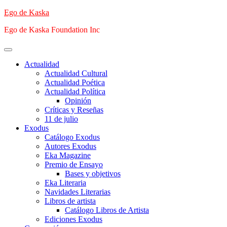
Saltar
Ego de Kaska
al
Ego de Kaska Foundation Inc
contenido
Menú
principal
Actualidad
Actualidad Cultural
Actualidad Poética
Actualidad Política
Opinión
Críticas y Reseñas
11 de julio
Exodus
Catálogo Exodus
Autores Exodus
Eka Magazine
Premio de Ensayo
Bases y objetivos
Eka Literaria
Navidades Literarias
Libros de artista
Catálogo Libros de Artista
Ediciones Exodus