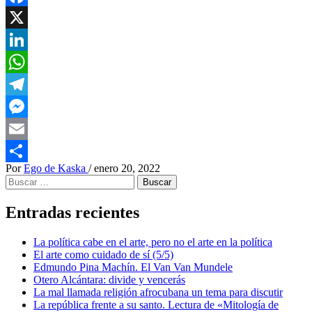
Facebook
X
LinkedIn
WhatsApp
Telegram
Messenger
Email
Por
Ego de Kaska
/
enero 20, 2022
Compartir
Buscar:
Entradas recientes
La política cabe en el arte, pero no el arte en la política
El arte como cuidado de sí (5/5)
Edmundo Pina Machín. El Van Van Mundele
Otero Alcántara: divide y vencerás
La mal llamada religión afrocubana un tema para discutir
La república frente a su santo. Lectura de «Mitología de