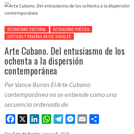
ACTUALIDAD CULTURAL
ACTUALIDAD POÉTICA
CRÍTICAS Y RESEÑAS ARTES VISUALES
Arte Cubano. Del entusiasmo de los
ochenta a la dispersión
contemporánea
Por Vance Buran El Arte Cubano
contemporáneo no se entiende como una
secuencia ordenada de
Facebook
X
LinkedIn
WhatsApp
Telegram
Messenger
Email
Compart
Por
Ego de Kaska
/
mayo 8, 2026