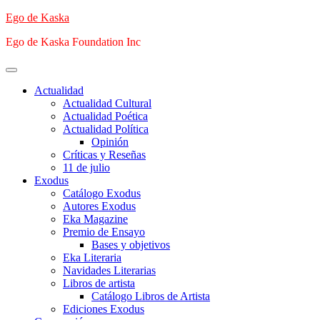
Saltar
Ego de Kaska
al
Ego de Kaska Foundation Inc
contenido
Menú
principal
Actualidad
Actualidad Cultural
Actualidad Poética
Actualidad Política
Opinión
Críticas y Reseñas
11 de julio
Exodus
Catálogo Exodus
Autores Exodus
Eka Magazine
Premio de Ensayo
Bases y objetivos
Eka Literaria
Navidades Literarias
Libros de artista
Catálogo Libros de Artista
Ediciones Exodus