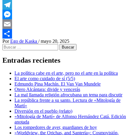
WhatsApp
Telegram
Messenger
Email
Por
Ego de Kaska
/
mayo 20, 2025
Compartir
Buscar:
Entradas recientes
La política cabe en el arte, pero no el arte en la política
El arte como cuidado de sí (5/5)
Edmundo Pina Machín. El Van Van Mundele
Otero Alcántara: divide y vencerás
La mal llamada religión afrocubana un tema para discutir
La república frente a su santo. Lectura de «Mitología de
Martí»
Diversión en el pueblo (relato)
«Mitología de Martí» de Alfonso Hernández Catá. Edición
anotada
Los rompedores de ayer, guardianes de hoy
«Worldview, the Orichas, and Santería»: Cosmovisión,