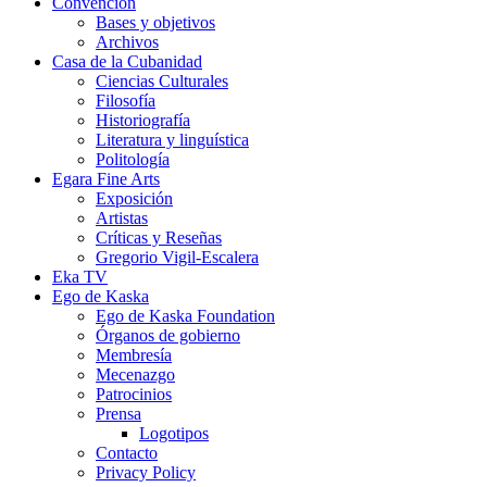
Convención
Bases y objetivos
Archivos
Casa de la Cubanidad
Ciencias Culturales
Filosofía
Historiografía
Literatura y linguística
Politología
Egara Fine Arts
Exposición
Artistas
Críticas y Reseñas
Gregorio Vigil-Escalera
Eka TV
Ego de Kaska
Ego de Kaska Foundation
Órganos de gobierno
Membresía
Mecenazgo
Patrocinios
Prensa
Logotipos
Contacto
Privacy Policy