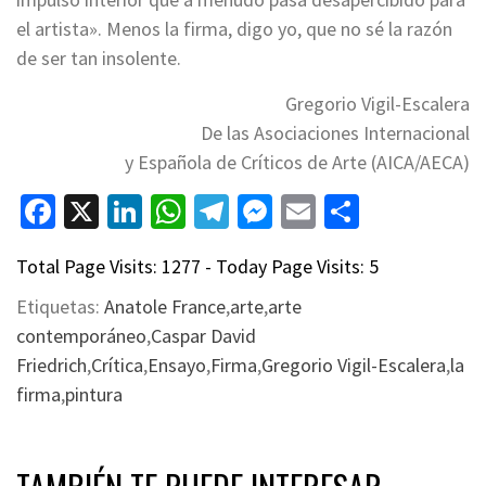
el artista». Menos la firma, digo yo, que no sé la razón
de ser tan insolente.
Gregorio Vigil-Escalera
De las Asociaciones Internacional
y Española de Críticos de Arte (AICA/AECA)
Facebook
X
LinkedIn
WhatsApp
Telegram
Messenger
Email
Compart
Total Page Visits: 1277 - Today Page Visits: 5
Etiquetas:
Anatole France
,
arte
,
arte
contemporáneo
,
Caspar David
Friedrich
,
Crítica
,
Ensayo
,
Firma
,
Gregorio Vigil-Escalera
,
la
firma
,
pintura