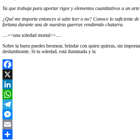
Ya que trabaja para aportar rigor y elementos cuantitativos a un ar
¿Qué me importa entonces si sabe leer o no? Conoce lo suficiente de
fortuna durante una de nuestras guerras vendiendo chatarra.
…<<una soledad mortal>>…
Sobre la barra puedes bromear, brindar con quien quieras, sin importar
deslumbrante. Si tu soledad, está iluminada y la
Facebook
X
LinkedIn
WhatsApp
Telegram
Messenger
Email