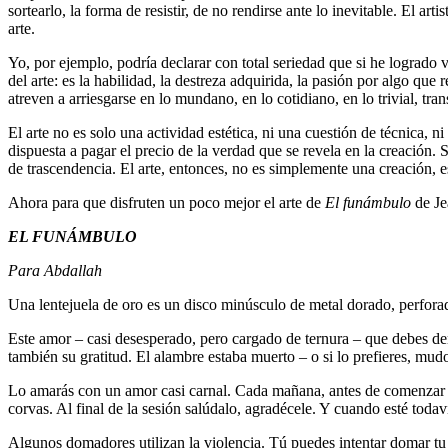
sortearlo, la forma de resistir, de no rendirse ante lo inevitable. El ar
arte.
Yo, por ejemplo, podría declarar con total seriedad que si he logrado vi
del arte: es la habilidad, la destreza adquirida, la pasión por algo que 
atreven a arriesgarse en lo mundano, en lo cotidiano, en lo trivial, tr
El arte no es solo una actividad estética, ni una cuestión de técnica, 
dispuesta a pagar el precio de la verdad que se revela en la creación. S
de trascendencia. El arte, entonces, no es simplemente una creación, 
Ahora para que disfruten un poco mejor el arte de
El funámbulo
de Je
EL FUNÁMBULO
Para Abdallah
Una lentejuela de oro es un disco minúsculo de metal dorado, perforad
Este amor – casi desesperado, pero cargado de ternura – que debes dem
también su gratitud. El alambre estaba muerto – o si lo prefieres, mudo
Lo amarás con un amor casi carnal. Cada mañana, antes de comenzar tu 
corvas. Al final de la sesión salúdalo, agradécele. Y cuando esté todav
Algunos domadores utilizan la violencia. Tú puedes intentar domar tu