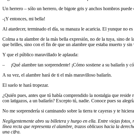
Un herrero – sólo un herrero, de bigote gris y anchos hombros puede 
-¡Y entonces, mi bella!
Al atardecer, terminado el día, su manaza le acaricia. El yunque no es
Colma a tu alambre de la más bella expresión, no de la tuya, sino de la s
que brilles, sino con el fin de que un alambre que estaba muerto y sin 
Y que el público maravillado le aplauda:
– ¡Qué alambre tan sorprendente! ¡Cómo sostiene a su bailarín y c
A su vez, el alambre hará de ti el más maravilloso bailarín.
El suelo te hará tropezar.
¿Quién pues, antes que tú había comprendido la nostalgia que reside re
con latigazos, a un bailarín? Excepto tú, nadie. Conoce pues su alegría
No me sorprendería si caminando sobre la tierra te cayeras y te hicie
Negligentemente abro su billetera y hurgo en ella. Entre viejas fotos
línea recta que representa el alambre, trazos oblicuos hacia la derec
una cifra.