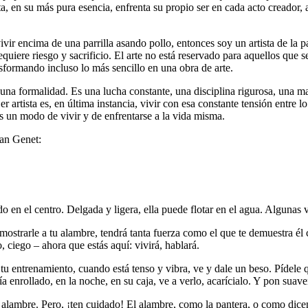
tista, en su más pura esencia, enfrenta su propio ser en cada acto creador
vir encima de una parrilla asando pollo, entonces soy un artista de la pa
requiere riesgo y sacrificio. El arte no está reservado para aquellos que s
ansformando incluso lo más sencillo en una obra de arte.
ni una formalidad. Es una lucha constante, una disciplina rigurosa, una 
er artista es, en última instancia, vivir con esa constante tensión entre
es un modo de vivir y de enfrentarse a la vida misma.
an Genet:
o en el centro. Delgada y ligera, ella puede flotar en el agua. Algunas
ostrarle a tu alambre, tendrá tanta fuerza como el que te demuestra él
, ciego – ahora que estás aquí: vivirá, hablará.
entrenamiento, cuando está tenso y vibra, ve y dale un beso. Pídele qu
ía enrollado, en la noche, en su caja, ve a verlo, acarícialo. Y pon suave
 alambre. Pero, ¡ten cuidado! El alambre, como la pantera, o como dice