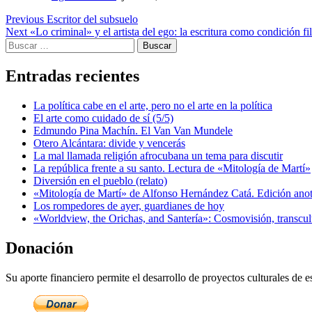
Post
Previous
Escritor del subsuelo
Next
«Lo criminal» y el artista del ego: la escritura como condición fi
navigation
Buscar:
Entradas recientes
La política cabe en el arte, pero no el arte en la política
El arte como cuidado de sí (5/5)
Edmundo Pina Machín. El Van Van Mundele
Otero Alcántara: divide y vencerás
La mal llamada religión afrocubana un tema para discutir
La república frente a su santo. Lectura de «Mitología de Martí»
Diversión en el pueblo (relato)
«Mitología de Martí» de Alfonso Hernández Catá. Edición ano
Los rompedores de ayer, guardianes de hoy
«Worldview, the Orichas, and Santería»: Cosmovisión, transcu
Donación
Su aporte financiero permite el desarrollo de proyectos culturales de es