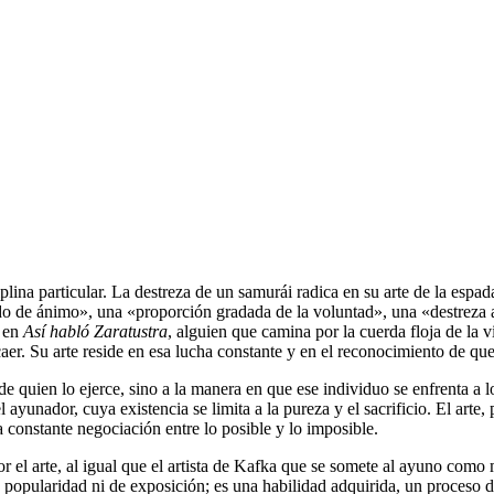
iplina particular. La destreza de un samurái radica en su arte de la espad
o de ánimo», una «proporción gradada de la voluntad», una «destreza adqu
e en
Así habló Zaratustra
, alguien que camina por la cuerda floja de la vi
aer. Su arte reside en esa lucha constante y en el reconocimiento de que 
 de quien lo ejerce, sino a la manera en que ese individuo se enfrenta a l
ayunador, cuya existencia se limita a la pureza y el sacrificio. El arte,
na constante negociación entre lo posible y lo imposible.
r el arte, al igual que el artista de Kafka que se somete al ayuno como
 popularidad ni de exposición; es una habilidad adquirida, un proceso de