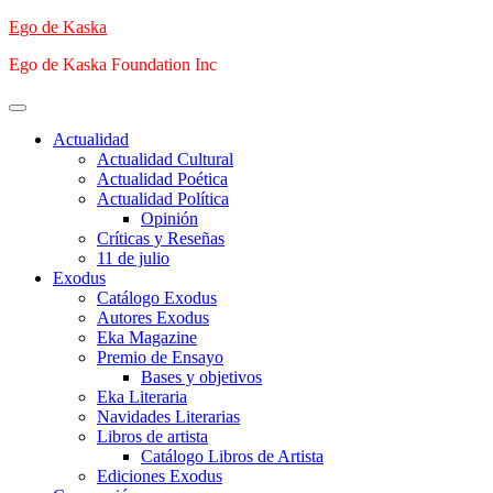
Saltar
Ego de Kaska
al
Ego de Kaska Foundation Inc
contenido
Menú
principal
Actualidad
Actualidad Cultural
Actualidad Poética
Actualidad Política
Opinión
Críticas y Reseñas
11 de julio
Exodus
Catálogo Exodus
Autores Exodus
Eka Magazine
Premio de Ensayo
Bases y objetivos
Eka Literaria
Navidades Literarias
Libros de artista
Catálogo Libros de Artista
Ediciones Exodus