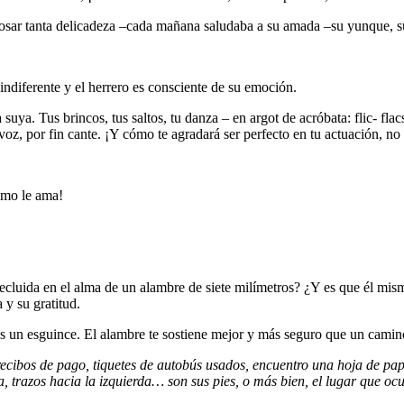
osar tanta delicadeza –cada mañana saludaba a su amada –su yunque, su
 indiferente y el herrero es consciente de su emoción.
uya. Tus brincos, tus saltos, tu danza – en argot de acróbata: flic- flacs
voz, por fin cante. ¡Y cómo te agradará ser perfecto en tu actuación, no 
ómo le ama!
cluida en el alma de un alambre de siete milímetros? ¿Y es que él mismo 
 y su gratitud.
ras un esguince. El alambre te sostiene mejor y más seguro que un camin
, recibos de pago, tiquetes de autobús usados, encuentro una hoja de pa
ha, trazos hacia la izquierda… son sus pies, o más bien, el lugar que 