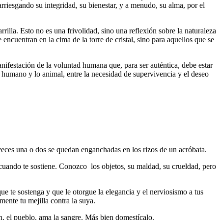
, arriesgando su integridad, su bienestar, y a menudo, su alma, por el
rrilla. Esto no es una frivolidad, sino una reflexión sobre la naturaleza
e encuentran en la cima de la torre de cristal, sino para aquellos que se
manifestación de la voluntad humana que, para ser auténtica, debe estar
 lo humano y lo animal, entre la necesidad de supervivencia y el deseo
 veces una o dos se quedan enganchadas en los rizos de un acróbata.
 cuando te sostiene. Conozco los objetos, su maldad, su crueldad, pero
e te sostenga y que le otorgue la elegancia y el nerviosismo a tus
mente tu mejilla contra la suya.
n, el pueblo, ama la sangre. Más bien domestícalo.