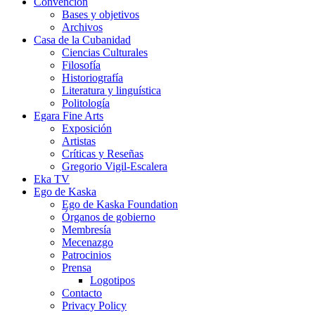
Convención
Bases y objetivos
Archivos
Casa de la Cubanidad
Ciencias Culturales
Filosofía
Historiografía
Literatura y linguística
Politología
Egara Fine Arts
Exposición
Artistas
Críticas y Reseñas
Gregorio Vigil-Escalera
Eka TV
Ego de Kaska
Ego de Kaska Foundation
Órganos de gobierno
Membresía
Mecenazgo
Patrocinios
Prensa
Logotipos
Contacto
Privacy Policy