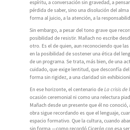
espíritu, a conversación sin gravedad, a pensa
pérdida de saber, sino una disolución del alma 
forma al juicio, a la atención, a la responsabil
Sin embargo, a pesar del tono grave que recorre
posibilidad de resistir. Mañach no escribe des
otro. Es el de quien, aun reconociendo que las
en la posibilidad de sostener una ética del le
de un programa. Se trata, más bien, de una ac
cuidado, que exige lentitud, que desconfía del
forma sin rigidez, a una claridad sin exhibicio
En ese horizonte, el centenario de
La crisis de
ocasión ceremonial ni como una relectura piad
Mañach desde un presente que él no conoció, a
obra sigue recordando es que el lenguaje, cua
espacio formativo. Que la cultura, cuando aba
sin forma —como recordó Cicerón con esa sere