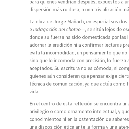
para quienes vendrían después, expuestos a un
dispersión más ruidosa, a una trivialización má
La obra de Jorge Mañach, en especial sus dos
e
Indagación del choteo
—, se sitúa lejos de e
donde su fuerza ha sido domesticada por las i
adornar la erudición ni a confirmar lecturas pr
evita la incomodidad, un pensamiento que no b
sino que lo incomoda con precisión, lo fuerza 
aceptados. Su escritura no es cómoda, ni compl
quienes aún consideran que pensar exige ciert
técnica de comunicación, ya que actúa como fo
vida.
En el centro de esta reflexión se encuentra un
privilegio o como ornamento intelectual, y q
conocimientos ni en la ostentación de saberes.
una disposición ética ante la forma y una atenc