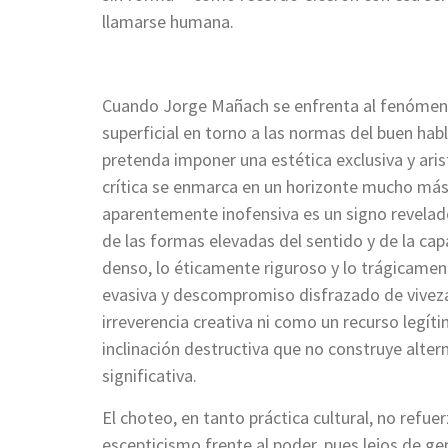
llamarse humana.
Cuando Jorge Mañach se enfrenta al fenómeno
superficial en torno a las normas del buen ha
pretenda imponer una estética exclusiva y aris
crítica se enmarca en un horizonte mucho más
aparentemente inofensiva es un signo revelad
de las formas elevadas del sentido y de la ca
denso, lo éticamente riguroso y lo trágicame
evasiva y descompromiso disfrazado de vive
irreverencia creativa ni como un recurso legíti
inclinación destructiva que no construye alter
significativa.
El choteo, en tanto práctica cultural, no refu
escepticismo frente al poder, pues lejos de ge