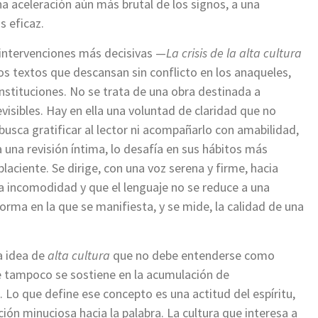
a aceleración aún más brutal de los signos, a una
s eficaz.
 intervenciones más decisivas —
La crisis de la alta cultura
sos textos que descansan sin conflicto en los anaqueles,
nstituciones. No se trata de una obra destinada a
evisibles. Hay en ella una voluntad de claridad que no
usca gratificar al lector ni acompañarlo con amabilidad,
a una revisión íntima, lo desafía en sus hábitos más
aciente. Se dirige, con una voz serena y firme, hacia
a incomodidad y que el lenguaje no se reduce a una
rma en la que se manifiesta, y se mide, la calidad de una
a idea de
alta cultura
que no debe entenderse como
ue tampoco se sostiene en la acumulación de
 Lo que define ese concepto es una actitud del espíritu,
ión minuciosa hacia la palabra. La cultura que interesa a