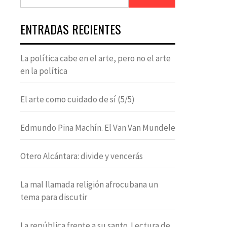
ENTRADAS RECIENTES
La política cabe en el arte, pero no el arte
en la política
El arte como cuidado de sí (5/5)
Edmundo Pina Machín. El Van Van Mundele
Otero Alcántara: divide y vencerás
La mal llamada religión afrocubana un
tema para discutir
La república frente a su santo. Lectura de