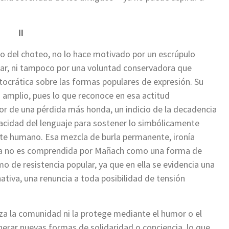
II
 del choteo, no lo hace motivado por un escrúpulo
blar, ni tampoco por una voluntad conservadora que
tocrática sobre las formas populares de expresión. Su
 amplio, pues lo que reconoce en esa actitud
or de una pérdida más honda, un indicio de la decadencia
pacidad del lenguaje para sostener lo simbólicamente
nte humano. Esa mezcla de burla permanente, ironía
za no es comprendida por Mañach como una forma de
mo de resistencia popular, ya que en ella se evidencia una
nativa, una renuncia a toda posibilidad de tensión
erza la comunidad ni la protege mediante el humor o el
nerar nuevas formas de solidaridad o conciencia, lo que