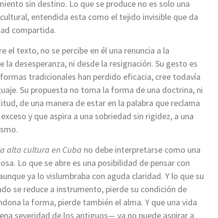
miento sin destino. Lo que se produce no es solo una
cultural, entendida esta como el tejido invisible que da
idad compartida.
 el texto, no se percibe en él una renuncia a la
de la desesperanza, ni desde la resignación. Su gesto es
 formas tradicionales han perdido eficacia, cree todavía
nguaje. Su propuesta no toma la forma de una doctrina, ni
titud, de una manera de estar en la palabra que reclama
 exceso y que aspira a una sobriedad sin rigidez, a una
nismo.
 la alta cultura en Cuba
no debe interpretarse como una
osa. Lo que se abre es una posibilidad de pensar con
unque ya lo vislumbraba con aguda claridad. Y lo que su
ndo se reduce a instrumento, pierde su condición de
ndona la forma, pierde también el alma. Y que una vida
na severidad de los antiguos— ya no puede aspirar a