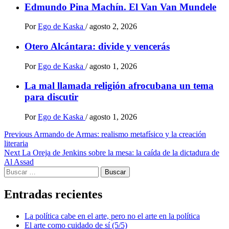
Edmundo Pina Machín. El Van Van Mundele
Por
Ego de Kaska
/
agosto 2, 2026
Otero Alcántara: divide y vencerás
Por
Ego de Kaska
/
agosto 1, 2026
La mal llamada religión afrocubana un tema
para discutir
Por
Ego de Kaska
/
agosto 1, 2026
Post
Previous
Armando de Armas: realismo metafísico y la creación
literaria
navigation
Next
La Oreja de Jenkins sobre la mesa: la caída de la dictadura de
Al Assad
Buscar:
Entradas recientes
La política cabe en el arte, pero no el arte en la política
El arte como cuidado de sí (5/5)