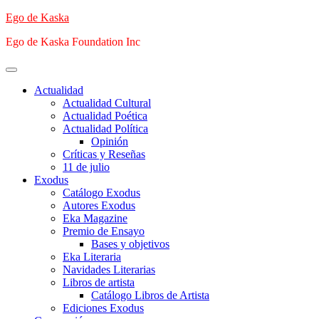
Saltar
Ego de Kaska
al
Ego de Kaska Foundation Inc
contenido
Menú
principal
Actualidad
Actualidad Cultural
Actualidad Poética
Actualidad Política
Opinión
Críticas y Reseñas
11 de julio
Exodus
Catálogo Exodus
Autores Exodus
Eka Magazine
Premio de Ensayo
Bases y objetivos
Eka Literaria
Navidades Literarias
Libros de artista
Catálogo Libros de Artista
Ediciones Exodus