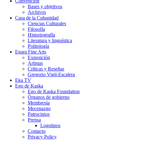
Convención
Bases y objetivos
Archivos
Casa de la Cubanidad
Ciencias Culturales
Filosofía
Historiografía
Literatura y linguística
Politología
Egara Fine Arts
Exposición
Artistas
Críticas y Reseñas
Gregorio Vigil-Escalera
Eka TV
Ego de Kaska
Ego de Kaska Foundation
Órganos de gobierno
Membresía
Mecenazgo
Patrocinios
Prensa
Logotipos
Contacto
Privacy Policy