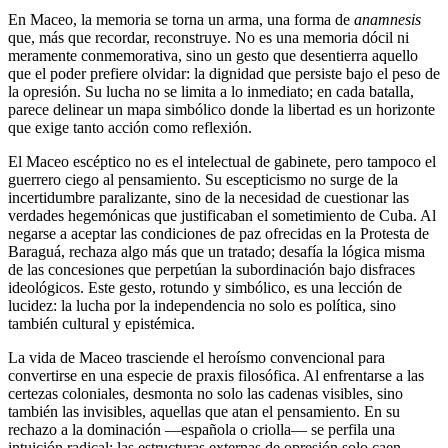
En Maceo, la memoria se torna un arma, una forma de
anamnesis
que, más que recordar, reconstruye. No es una memoria dócil ni
meramente conmemorativa, sino un gesto que desentierra aquello
que el poder prefiere olvidar: la dignidad que persiste bajo el peso de
la opresión. Su lucha no se limita a lo inmediato; en cada batalla,
parece delinear un mapa simbólico donde la libertad es un horizonte
que exige tanto acción como reflexión.
El Maceo escéptico no es el intelectual de gabinete, pero tampoco el
guerrero ciego al pensamiento. Su escepticismo no surge de la
incertidumbre paralizante, sino de la necesidad de cuestionar las
verdades hegemónicas que justificaban el sometimiento de Cuba. Al
negarse a aceptar las condiciones de paz ofrecidas en la Protesta de
Baraguá, rechaza algo más que un tratado; desafía la lógica misma
de las concesiones que perpetúan la subordinación bajo disfraces
ideológicos. Este gesto, rotundo y simbólico, es una lección de
lucidez: la lucha por la independencia no solo es política, sino
también cultural y epistémica.
La vida de Maceo trasciende el heroísmo convencional para
convertirse en una especie de praxis filosófica. Al enfrentarse a las
certezas coloniales, desmonta no solo las cadenas visibles, sino
también las invisibles, aquellas que atan el pensamiento. En su
rechazo a la dominación —española o criolla— se perfila una
intuición radical: las estructuras externas de opresión solo caen