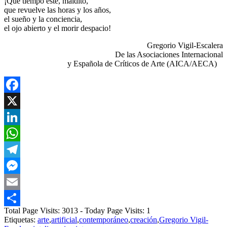
¡Qué tiempo este, maldito,
que revuelve las horas y los años,
el sueño y la conciencia,
el ojo abierto y el morir despacio!
Gregorio Vigil-Escalera
De las Asociaciones Internacional
y Española de Críticos de Arte (AICA/AECA)
Facebook
X
LinkedIn
WhatsApp
Telegram
Messenger
Email
Total Page Visits: 3013 - Today Page Visits: 1
Compartir
Etiquetas:
arte
,
artificial
,
contemporáneo
,
creación
,
Gregorio Vigil-