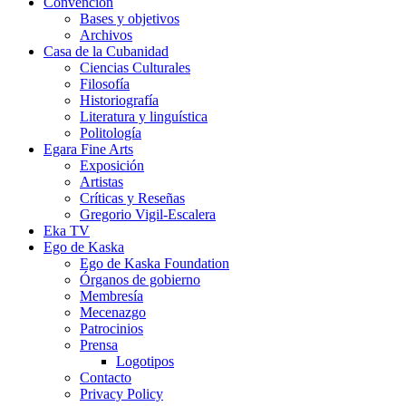
Convención
Bases y objetivos
Archivos
Casa de la Cubanidad
Ciencias Culturales
Filosofía
Historiografía
Literatura y linguística
Politología
Egara Fine Arts
Exposición
Artistas
Críticas y Reseñas
Gregorio Vigil-Escalera
Eka TV
Ego de Kaska
Ego de Kaska Foundation
Órganos de gobierno
Membresía
Mecenazgo
Patrocinios
Prensa
Logotipos
Contacto
Privacy Policy