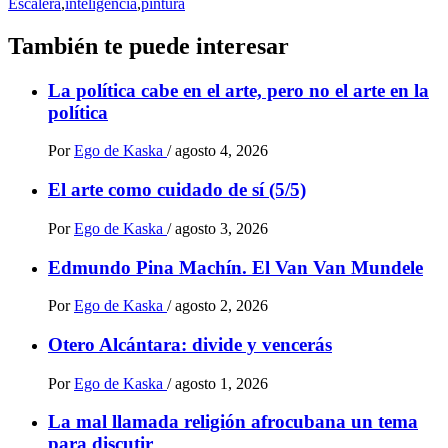
Escalera
,
inteligencia
,
pintura
También te puede interesar
La política cabe en el arte, pero no el arte en la
política
Por
Ego de Kaska
/
agosto 4, 2026
El arte como cuidado de sí (5/5)
Por
Ego de Kaska
/
agosto 3, 2026
Edmundo Pina Machín. El Van Van Mundele
Por
Ego de Kaska
/
agosto 2, 2026
Otero Alcántara: divide y vencerás
Por
Ego de Kaska
/
agosto 1, 2026
La mal llamada religión afrocubana un tema
para discutir