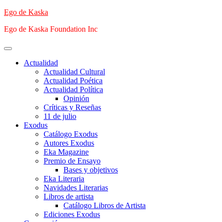
Saltar
Ego de Kaska
al
Ego de Kaska Foundation Inc
contenido
Menú
principal
Actualidad
Actualidad Cultural
Actualidad Poética
Actualidad Política
Opinión
Críticas y Reseñas
11 de julio
Exodus
Catálogo Exodus
Autores Exodus
Eka Magazine
Premio de Ensayo
Bases y objetivos
Eka Literaria
Navidades Literarias
Libros de artista
Catálogo Libros de Artista
Ediciones Exodus