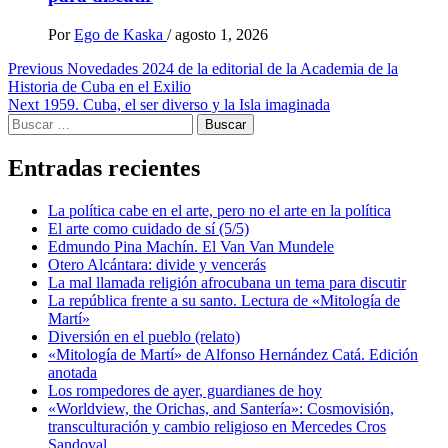
Por
Ego de Kaska
/
agosto 1, 2026
Post
Previous
Novedades 2024 de la editorial de la Academia de la
Historia de Cuba en el Exilio
navigation
Next
1959. Cuba, el ser diverso y la Isla imaginada
Buscar:
Entradas recientes
La política cabe en el arte, pero no el arte en la política
El arte como cuidado de sí (5/5)
Edmundo Pina Machín. El Van Van Mundele
Otero Alcántara: divide y vencerás
La mal llamada religión afrocubana un tema para discutir
La república frente a su santo. Lectura de «Mitología de
Martí»
Diversión en el pueblo (relato)
«Mitología de Martí» de Alfonso Hernández Catá. Edición
anotada
Los rompedores de ayer, guardianes de hoy
«Worldview, the Orichas, and Santería»: Cosmovisión,
transculturación y cambio religioso en Mercedes Cros
Sandoval