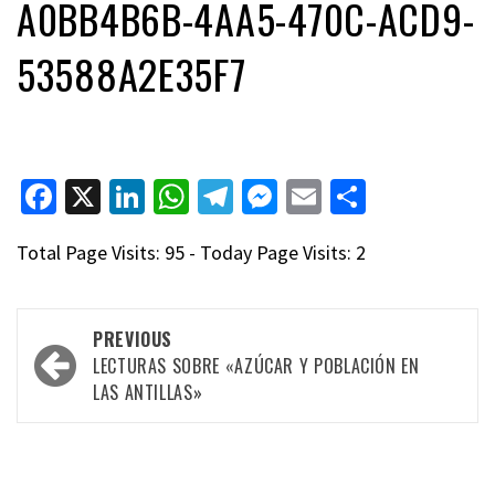
A0BB4B6B-4AA5-470C-ACD9-
53588A2E35F7
Facebook
X
LinkedIn
WhatsApp
Telegram
Messenger
Email
Compart
Total Page Visits: 95 - Today Page Visits: 2
Post
PREVIOUS
navigation
LECTURAS SOBRE «AZÚCAR Y POBLACIÓN EN
LAS ANTILLAS»