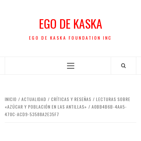
Saltar
al
EGO DE KASKA
contenido
EGO DE KASKA FOUNDATION INC
Menú
principal
INICIO
ACTUALIDAD
CRÍTICAS Y RESEÑAS
LECTURAS SOBRE
«AZÚCAR Y POBLACIÓN EN LAS ANTILLAS»
A0BB4B6B-4AA5-
470C-ACD9-53588A2E35F7