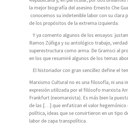
la mejor biografía del asesino Ernesto Che Gu
conocemos su indetenible labor con su clara po
de los propósitos de la extrema izquierda.
Y ya comento algunos de los ensayos: justam
Ramos Zúñiga y su antológico trabajo, verdade
superestructura como arma. De Gramsci al pro
en los que resumiré algunos de los temas abor
El historiador con gran sencillez define el te
Marxismo Cultural no es una filosofía, ni una 
expresión utilizada por el filósofo marxista A
Frankfurt (neomarxista). Es más bien la puesta
de las […] que enfatizan el valor hegemónico 
política, ideas que se convirtieron en un tipo de
labor de zapa transpolítica.