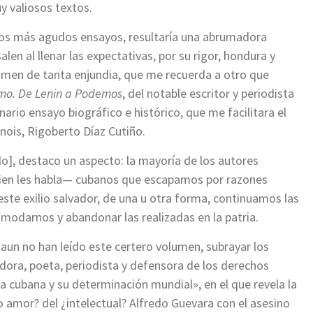
y valiosos textos.
los más agudos ensayos, resultaría una abrumadora
en al llenar las expectativas, por su rigor, hondura y
lumen de tanta enjundia, que me recuerda a otro que
mo. De Lenin a Podemos
, del notable escritor y periodista
rio ensayo biográfico e histórico, que me facilitara el
inois, Rigoberto Díaz Cutiño.
o], destaco un aspecto: la mayoría de los autores
ien les habla— cubanos que escapamos por razones
a este exilio salvador, de una u otra forma, continuamos las
modarnos y abandonar las realizadas en la patria.
 aun no han leído este certero volumen, subrayar los
adora, poeta, periodista y defensora de los derechos
a cubana y su determinación mundial», en el que revela la
 amor? del ¿intelectual? Alfredo Guevara con el asesino