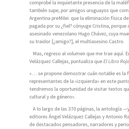
comprobé la inquietante presencia de la malé
también supe, por amigos uruguayos que compa
Argentina preMilei: que la eliminación física 
pagada por su ¿fiel? cónyuge Cristina, porque
asesinado venezolano Hugo Chávez, cuya muer
su traidor [¿amigo?], el multiasesino Castro.
Mas, regreso al volumen que me trae aquí. En
Velázquez Callejas, puntualiza que
El Libro Roj
«… se propone demostrar cuán notable es la f
representantes de la «izquierda» en este punto
tendremos la oportunidad de visitar textos que
cultural y de género».
A lo largo de las 370 páginas, la antología —
editores Ángel Velázquez Callejas y Antonio 
de destacados pensadores, narradores y period