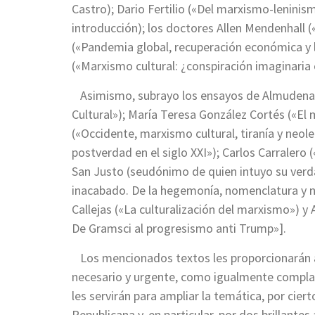
Castro); Dario Fertilio («Del marxismo-leninis
introducción); los doctores Allen Mendenhall (
(«Pandemia global, recuperación económica y 
(«Marxismo cultural: ¿conspiración imaginaria 
Asimismo, subrayo los ensayos de Almudena
Cultural»); María Teresa González Cortés («E
(«Occidente, marxismo cultural, tiranía y neo
postverdad en el siglo XXI»); Carlos Carralero (
San Justo (seudónimo de quien intuyo su verd
inacabado. De la hegemonía, nomenclatura y 
Callejas («La culturalización del marxismo»)
De Gramsci al progresismo anti Trump»].
Los mencionados textos les proporcionarán a l
necesario y urgente, como igualmente complac
les servirán para ampliar la temática, por cie
Republicana y, en particular, por dos brillant