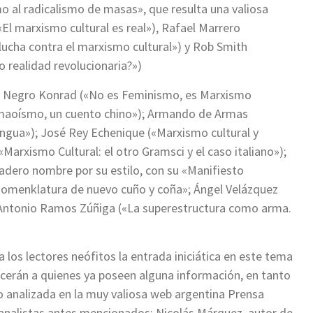
mo al radicalismo de masas», que resulta una valiosa
«El marxismo cultural es real»), Rafael Marrero
lucha contra el marxismo cultural») y Rob Smith
o realidad revolucionaria?»)
 Negro Konrad («No es Feminismo, es Marxismo
l maoísmo, un cuento chino»); Armando de Armas
lengua»); José Rey Echenique («Marxismo cultural y
«Marxismo Cultural: el otro Gramsci y el caso italiano»);
adero nombre por su estilo, con su «Manifiesto
nomenklatura de nuevo cuño y coña»; Ángel Velázquez
 y Antonio Ramos Zúñiga («La superestructura como arma.
os lectores neófitos la entrada iniciática en este tema
erán a quienes ya poseen alguna información, en tanto
rto analizada en la muy valiosa web argentina Prensa
es analistas antes mencionados: Nicolás Márquez, autor de