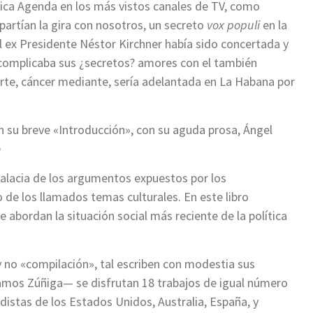
fica Agenda en los más vistos canales de TV, como
rtían la gira con nosotros, un secreto
vox populi
en la
del ex Presidente Néstor Kirchner había sido concertada y
 complicaba sus ¿secretos? amores con el también
te, cáncer mediante, sería adelantada en La Habana por
 su breve «Introducción», con su aguda prosa, Ángel
o
alacia de los argumentos expuestos por los
 de los llamados temas culturales. En este libro
 abordan la situación social más reciente de la política
y no «compilación», tal escriben con modestia sus
Ramos Zúñiga— se disfrutan 18 trabajos de igual número
istas de los Estados Unidos, Australia, España, y