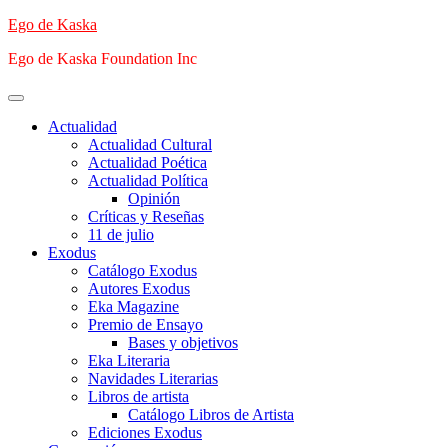
Saltar
Ego de Kaska
al
Ego de Kaska Foundation Inc
contenido
Menú
principal
Actualidad
Actualidad Cultural
Actualidad Poética
Actualidad Política
Opinión
Críticas y Reseñas
11 de julio
Exodus
Catálogo Exodus
Autores Exodus
Eka Magazine
Premio de Ensayo
Bases y objetivos
Eka Literaria
Navidades Literarias
Libros de artista
Catálogo Libros de Artista
Ediciones Exodus