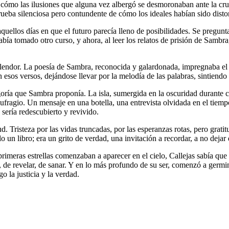
a cómo las ilusiones que alguna vez albergó se desmoronaban ante la c
 prueba silenciosa pero contundente de cómo los ideales habían sido disto
aquellos días en que el futuro parecía lleno de posibilidades. Se pregu
bía tomado otro curso, y ahora, al leer los relatos de prisión de Sambra,
esplendor. La poesía de Sambra, reconocida y galardonada, impregnaba e
 esos versos, dejándose llevar por la melodía de las palabras, sintiendo
goría que Sambra proponía. La isla, sumergida en la oscuridad durante ci
naufragio. Un mensaje en una botella, una entrevista olvidada en el tie
 sería redescubierto y revivido.
ud. Tristeza por las vidas truncadas, por las esperanzas rotas, pero grat
o un libro; era un grito de verdad, una invitación a recordar, a no dejar q
primeras estrellas comenzaban a aparecer en el cielo, Callejas sabía que
mar, de revelar, de sanar. Y en lo más profundo de su ser, comenzó a ge
o la justicia y la verdad.