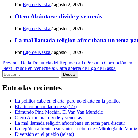
Por
Ego de Kaska
/
agosto 2, 2026
Otero Alcántara: divide y vencerás
Por
Ego de Kaska
/
agosto 1, 2026
La mal llamada religión afrocubana un tema par
Por
Ego de Kaska
/
agosto 1, 2026
Post
Previous
De la Denuncia del Régimen a la Presunta Corrupción en la
Next
Fraude en Venezuela: Carta abierta de Ego de Kaska
navigation
Buscar:
Entradas recientes
La política cabe en el arte, pero no el arte en la política
El arte como cuidado de sí (5/5)
Edmundo Pina Machín. El Van Van Mundele
Otero Alcántara: divide y vencerás
La mal llamada religión afrocubana un tema para discutir
La república frente a su santo. Lectura de «Mitología de Martí»
Diversión en el pueblo (relato)