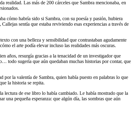
ruda realidad. Las más de 200 cárceles que Sambra mencionaba, en
rsionados.
ntaba cómo habría sido si Sambra, con su poesía y pasión, hubiera
 Callejas sentía que estaba reviviendo esas experiencias a través de
l texto con una belleza y sensibilidad que contrastaban agudamente
 cómo el arte podía elevar incluso las realidades más oscuras.
en años, resurgía gracias a la tenacidad de un investigador que
mpo… todo sugería que aún quedaban muchas historias por contar, que
itud por la valentía de Sambra, quien había puesto en palabras lo que
ue la historia se repita.
 la lectura de ese libro lo había cambiado. Le había mostrado que la
rminar una pequeña esperanza: que algún día, las sombras que aún