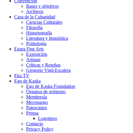
Convención
Bases y objetivos
Archivos
Casa de la Cubanidad
Ciencias Culturales
Filosofía
Historiografía
Literatura y linguística
Politología
Egara Fine Arts
Exposición
Artistas
Críticas y Reseñas
Gregorio Vigil-Escalera
Eka TV
Ego de Kaska
Ego de Kaska Foundation
Órganos de gobierno
Membresía
Mecenazgo
Patrocinios
Prensa
Logotipos
Contacto
Privacy Policy