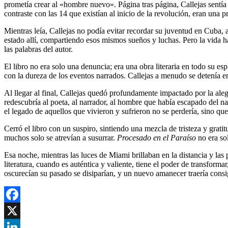
prometía crear al «hombre nuevo». Página tras página, Callejas sentí
contraste con las 14 que existían al inicio de la revolución, eran una
Mientras leía, Callejas no podía evitar recordar su juventud en Cuba, 
estado allí, compartiendo esos mismos sueños y luchas. Pero la vida ha
las palabras del autor.
El libro no era solo una denuncia; era una obra literaria en todo su 
con la dureza de los eventos narrados. Callejas a menudo se detenía en
Al llegar al final, Callejas quedó profundamente impactado por la ale
redescubría al poeta, al narrador, al hombre que había escapado del 
el legado de aquellos que vivieron y sufrieron no se perdería, sino que
Cerró el libro con un suspiro, sintiendo una mezcla de tristeza y gratit
muchos solo se atrevían a susurrar.
Procesado en el Paraíso
no era sol
Esa noche, mientras las luces de Miami brillaban en la distancia y las 
literatura, cuando es auténtica y valiente, tiene el poder de transfor
oscurecían su pasado se disiparían, y un nuevo amanecer traería consig
Facebook
X