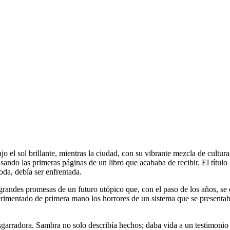
 el sol brillante, mientras la ciudad, con su vibrante mezcla de cultur
isando las primeras páginas de un libro que acababa de recibir. El título
da, debía ser enfrentada.
 grandes promesas de un futuro utópico que, con el paso de los años, se
perimentado de primera mano los horrores de un sistema que se presenta
esgarradora. Sambra no solo describía hechos; daba vida a un testimoni