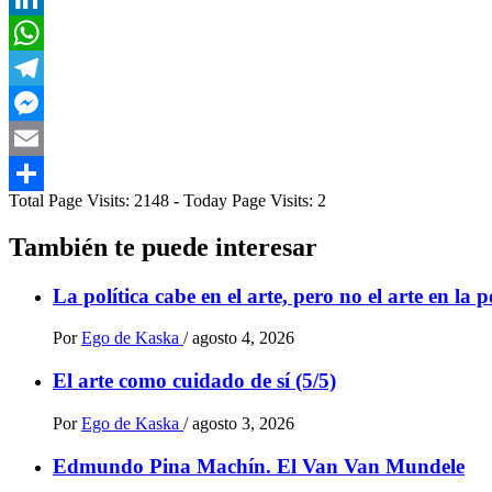
LinkedIn
WhatsApp
Telegram
Messenger
Email
Total Page Visits: 2148 - Today Page Visits: 2
Compartir
También te puede interesar
La política cabe en el arte, pero no el arte en la p
Por
Ego de Kaska
/
agosto 4, 2026
El arte como cuidado de sí (5/5)
Por
Ego de Kaska
/
agosto 3, 2026
Edmundo Pina Machín. El Van Van Mundele