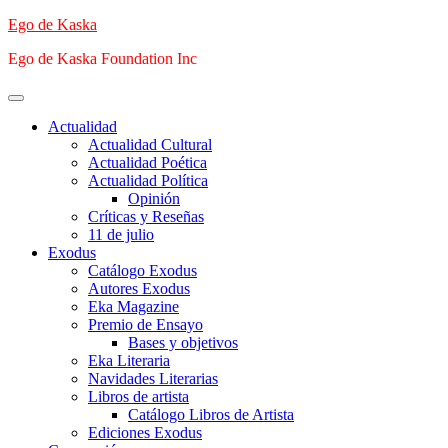
Saltar
Ego de Kaska
al
Ego de Kaska Foundation Inc
contenido
Menú
principal
Actualidad
Actualidad Cultural
Actualidad Poética
Actualidad Política
Opinión
Críticas y Reseñas
11 de julio
Exodus
Catálogo Exodus
Autores Exodus
Eka Magazine
Premio de Ensayo
Bases y objetivos
Eka Literaria
Navidades Literarias
Libros de artista
Catálogo Libros de Artista
Ediciones Exodus