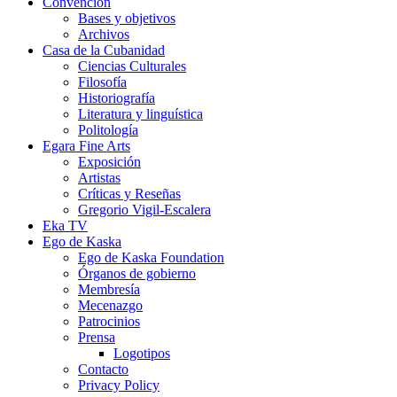
Convención
Bases y objetivos
Archivos
Casa de la Cubanidad
Ciencias Culturales
Filosofía
Historiografía
Literatura y linguística
Politología
Egara Fine Arts
Exposición
Artistas
Críticas y Reseñas
Gregorio Vigil-Escalera
Eka TV
Ego de Kaska
Ego de Kaska Foundation
Órganos de gobierno
Membresía
Mecenazgo
Patrocinios
Prensa
Logotipos
Contacto
Privacy Policy