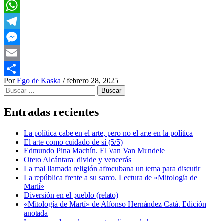
LinkedIn
WhatsApp
Telegram
Messenger
Email
Por
Ego de Kaska
/
febrero 28, 2025
Compartir
Buscar:
Entradas recientes
La política cabe en el arte, pero no el arte en la política
El arte como cuidado de sí (5/5)
Edmundo Pina Machín. El Van Van Mundele
Otero Alcántara: divide y vencerás
La mal llamada religión afrocubana un tema para discutir
La república frente a su santo. Lectura de «Mitología de
Martí»
Diversión en el pueblo (relato)
«Mitología de Martí» de Alfonso Hernández Catá. Edición
anotada