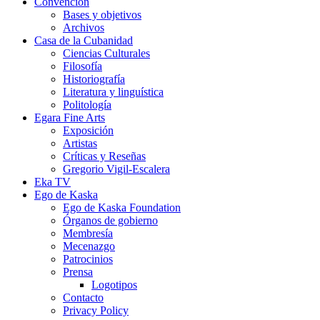
Convención
Bases y objetivos
Archivos
Casa de la Cubanidad
Ciencias Culturales
Filosofía
Historiografía
Literatura y linguística
Politología
Egara Fine Arts
Exposición
Artistas
Críticas y Reseñas
Gregorio Vigil-Escalera
Eka TV
Ego de Kaska
Ego de Kaska Foundation
Órganos de gobierno
Membresía
Mecenazgo
Patrocinios
Prensa
Logotipos
Contacto
Privacy Policy