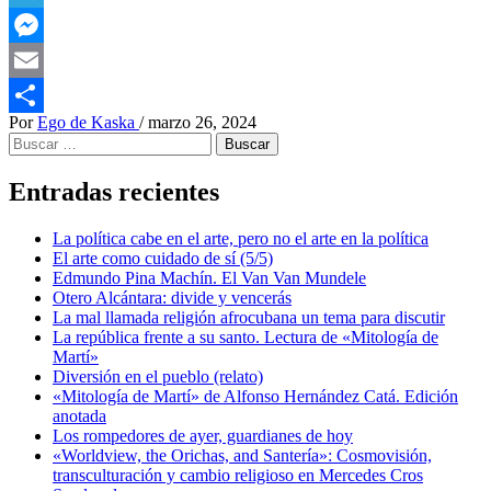
Telegram
Messenger
Email
Por
Ego de Kaska
/
marzo 26, 2024
Compartir
Buscar:
Entradas recientes
La política cabe en el arte, pero no el arte en la política
El arte como cuidado de sí (5/5)
Edmundo Pina Machín. El Van Van Mundele
Otero Alcántara: divide y vencerás
La mal llamada religión afrocubana un tema para discutir
La república frente a su santo. Lectura de «Mitología de
Martí»
Diversión en el pueblo (relato)
«Mitología de Martí» de Alfonso Hernández Catá. Edición
anotada
Los rompedores de ayer, guardianes de hoy
«Worldview, the Orichas, and Santería»: Cosmovisión,
transculturación y cambio religioso en Mercedes Cros