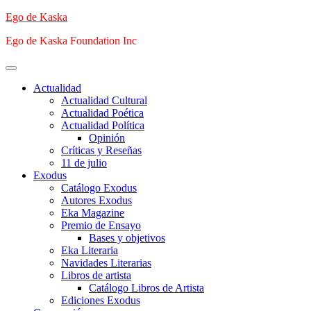
Saltar
Ego de Kaska
al
Ego de Kaska Foundation Inc
contenido
Menú
principal
Actualidad
Actualidad Cultural
Actualidad Poética
Actualidad Política
Opinión
Críticas y Reseñas
11 de julio
Exodus
Catálogo Exodus
Autores Exodus
Eka Magazine
Premio de Ensayo
Bases y objetivos
Eka Literaria
Navidades Literarias
Libros de artista
Catálogo Libros de Artista
Ediciones Exodus