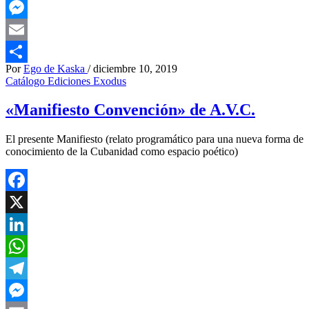
Telegram
Messenger
Email
Por
Ego de Kaska
/
diciembre 10, 2019
Compartir
Catálogo Ediciones Exodus
«Manifiesto Convención» de A.V.C.
El presente Manifiesto (relato programático para una nueva forma de
conocimiento de la Cubanidad como espacio poético)
Facebook
X
LinkedIn
WhatsApp
Telegram