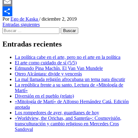
Messenger
Email
Por
Ego de Kaska
/
diciembre 2, 2019
Compartir
Navegación
Entradas siguientes
Buscar:
de
entradas
Entradas recientes
La política cabe en el arte, pero no el arte en la política
El arte como cuidado de sí (5/5)
Edmundo Pina Machín. El Van Van Mundele
Otero Alcántara: divide y vencerás
La mal llamada religión afrocubana un tema para discutir
La república frente a su santo. Lectura de «Mitología de
Martí»
Diversión en el pueblo (relato)
«Mitología de Martí» de Alfonso Hernández Catá. Edición
anotada
Los rompedores de ayer, guardianes de hoy
«Worldview, the Orichas, and Santería»: Cosmovisión,
transculturación y cambio religioso en Mercedes Cros
Sandoval