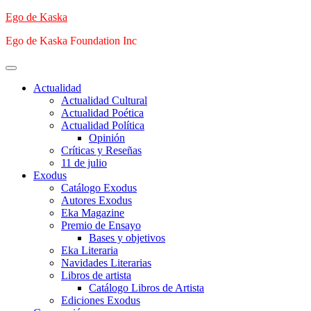
Saltar
Ego de Kaska
al
Ego de Kaska Foundation Inc
contenido
Menú
principal
Actualidad
Actualidad Cultural
Actualidad Poética
Actualidad Política
Opinión
Críticas y Reseñas
11 de julio
Exodus
Catálogo Exodus
Autores Exodus
Eka Magazine
Premio de Ensayo
Bases y objetivos
Eka Literaria
Navidades Literarias
Libros de artista
Catálogo Libros de Artista
Ediciones Exodus