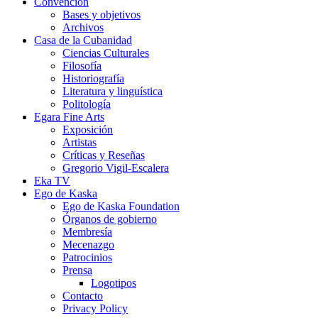
Convención
Bases y objetivos
Archivos
Casa de la Cubanidad
Ciencias Culturales
Filosofía
Historiografía
Literatura y linguística
Politología
Egara Fine Arts
Exposición
Artistas
Críticas y Reseñas
Gregorio Vigil-Escalera
Eka TV
Ego de Kaska
Ego de Kaska Foundation
Órganos de gobierno
Membresía
Mecenazgo
Patrocinios
Prensa
Logotipos
Contacto
Privacy Policy