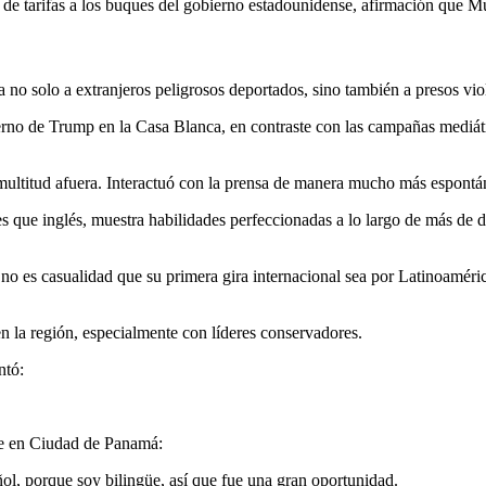
de tarifas a los buques del gobierno estadounidense, afirmación que M
 no solo a extranjeros peligrosos deportados, sino también a presos vi
rno de Trump en la Casa Blanca, en contraste con las campañas mediátic
a multitud afuera. Interactuó con la prensa de manera mucho más espont
s que inglés, muestra habilidades perfeccionadas a lo largo de más de
o es casualidad que su primera gira internacional sea por Latinoaméric
en la región, especialmente con líderes conservadores.
ntó:
nse en Ciudad de Panamá:
ol, porque soy bilingüe, así que fue una gran oportunidad.