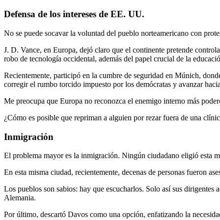
Defensa de los intereses de EE. UU.
No se puede socavar la voluntad del pueblo norteamericano con protes
J. D. Vance, en Europa, dejó claro que el continente pretende controla
robo de tecnología occidental, además del papel crucial de la educac
Recientemente, participó en la cumbre de seguridad en Múnich, donde 
corregir el rumbo torcido impuesto por los demócratas y avanzar hacia
Me preocupa que Europa no reconozca el enemigo interno más poderos
¿Cómo es posible que repriman a alguien por rezar fuera de una clínica
Inmigración
El problema mayor es la inmigración. Ningún ciudadano eligió esta mig
En esta misma ciudad, recientemente, decenas de personas fueron ase
Los pueblos son sabios: hay que escucharlos. Solo así sus dirigentes
Alemania.
Por último, descartó Davos como una opción, enfatizando la necesidad