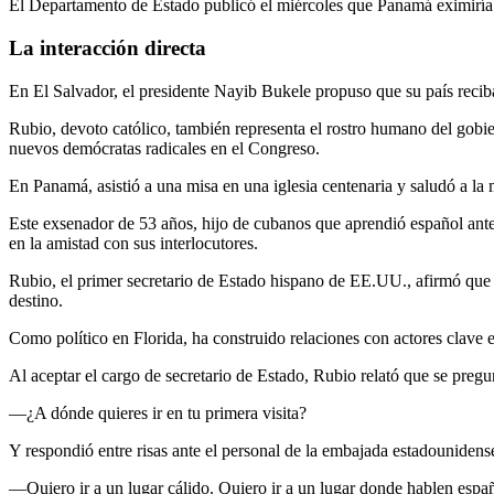
El Departamento de Estado publicó el miércoles que Panamá eximiría 
La interacción directa
En El Salvador, el presidente Nayib Bukele propuso que su país reciba
Rubio, devoto católico, también representa el rostro humano del gobie
nuevos demócratas radicales en el Congreso.
En Panamá, asistió a una misa en una iglesia centenaria y saludó a l
Este exsenador de 53 años, hijo de cubanos que aprendió español ante
en la amistad con sus interlocutores.
Rubio, el primer secretario de Estado hispano de EE.UU., afirmó que n
destino.
Como político en Florida, ha construido relaciones con actores clave 
Al aceptar el cargo de secretario de Estado, Rubio relató que se pregu
—¿A dónde quieres ir en tu primera visita?
Y respondió entre risas ante el personal de la embajada estadounide
—Quiero ir a un lugar cálido. Quiero ir a un lugar donde hablen españ