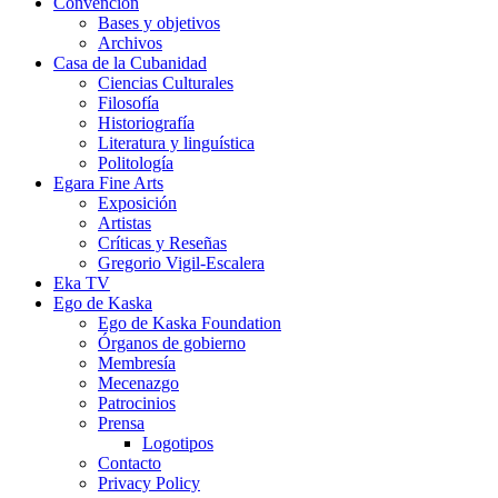
Convención
Bases y objetivos
Archivos
Casa de la Cubanidad
Ciencias Culturales
Filosofía
Historiografía
Literatura y linguística
Politología
Egara Fine Arts
Exposición
Artistas
Críticas y Reseñas
Gregorio Vigil-Escalera
Eka TV
Ego de Kaska
Ego de Kaska Foundation
Órganos de gobierno
Membresía
Mecenazgo
Patrocinios
Prensa
Logotipos
Contacto
Privacy Policy