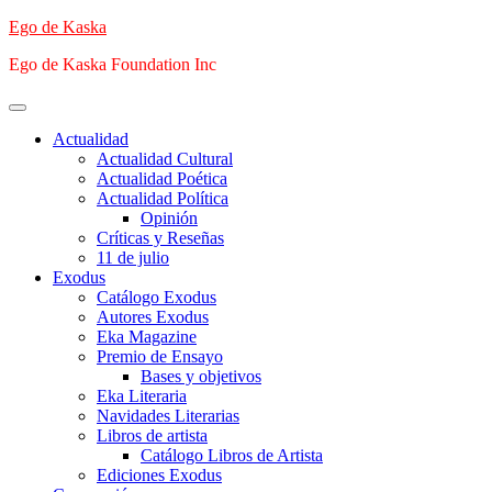
Saltar
Ego de Kaska
al
Ego de Kaska Foundation Inc
contenido
Menú
principal
Actualidad
Actualidad Cultural
Actualidad Poética
Actualidad Política
Opinión
Críticas y Reseñas
11 de julio
Exodus
Catálogo Exodus
Autores Exodus
Eka Magazine
Premio de Ensayo
Bases y objetivos
Eka Literaria
Navidades Literarias
Libros de artista
Catálogo Libros de Artista
Ediciones Exodus