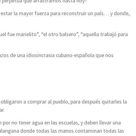
ón perpetua que arrastramos hasta hoy?
 estar la mayor fuerza para reconstruir un país… y donde,
uel fue marielito”, “el otro balsero”, “aquella trabajó para
azos de una idiosincrasia cubano-española que nos
obligaron a comprar al pueblo, para después quitarles la
ar.
por no tener agua en las escuelas, y deben llevar una
 palangana donde todas las manos contaminan todas las