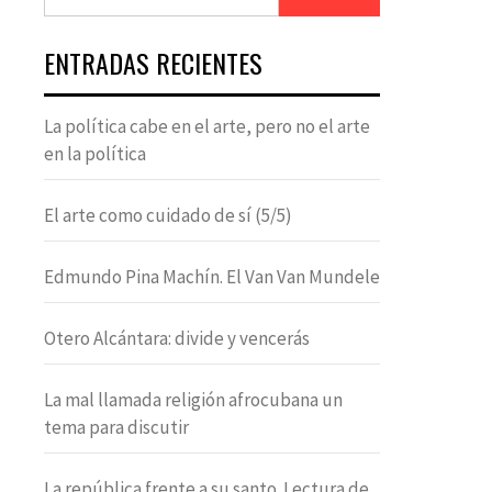
ENTRADAS RECIENTES
La política cabe en el arte, pero no el arte
en la política
El arte como cuidado de sí (5/5)
Edmundo Pina Machín. El Van Van Mundele
Otero Alcántara: divide y vencerás
La mal llamada religión afrocubana un
tema para discutir
La república frente a su santo. Lectura de