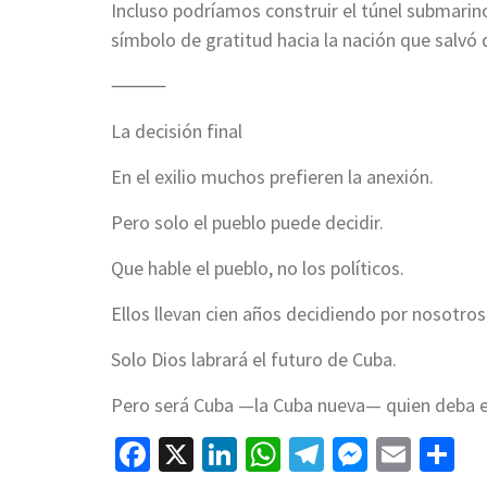
Incluso podríamos construir el túnel submarin
símbolo de gratitud hacia la nación que salvó
⸻
La decisión final
En el exilio muchos prefieren la anexión.
Pero solo el pueblo puede decidir.
Que hable el pueblo, no los políticos.
Ellos llevan cien años decidiendo por nosotros
Solo Dios labrará el futuro de Cuba.
Pero será Cuba —la Cuba nueva— quien deba 
Facebook
X
LinkedIn
WhatsApp
Telegram
Messen
Emai
C