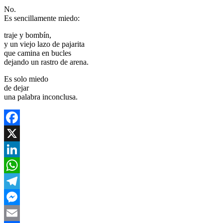
No.
Es sencillamente miedo:
traje y bombín,
y un viejo lazo de pajarita
que camina en bucles
dejando un rastro de arena.
Es solo miedo
de dejar
una palabra inconclusa.
Facebook
X
LinkedIn
WhatsApp
Telegram
Messenger