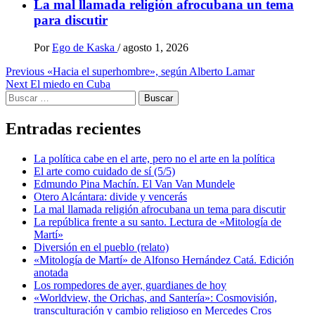
La mal llamada religión afrocubana un tema
para discutir
Por
Ego de Kaska
/
agosto 1, 2026
Post
Previous
«Hacia el superhombre», según Alberto Lamar
Next
El miedo en Cuba
navigation
Buscar:
Entradas recientes
La política cabe en el arte, pero no el arte en la política
El arte como cuidado de sí (5/5)
Edmundo Pina Machín. El Van Van Mundele
Otero Alcántara: divide y vencerás
La mal llamada religión afrocubana un tema para discutir
La república frente a su santo. Lectura de «Mitología de
Martí»
Diversión en el pueblo (relato)
«Mitología de Martí» de Alfonso Hernández Catá. Edición
anotada
Los rompedores de ayer, guardianes de hoy
«Worldview, the Orichas, and Santería»: Cosmovisión,
transculturación y cambio religioso en Mercedes Cros