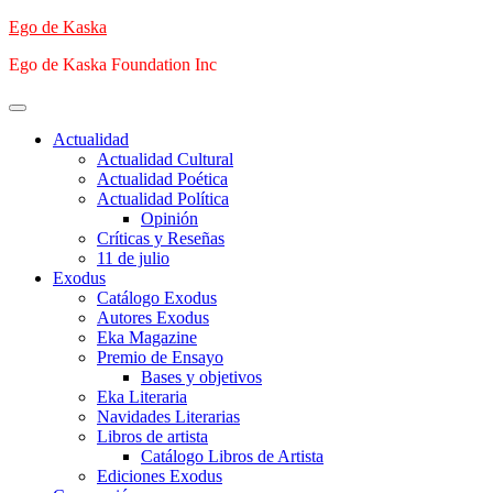
Saltar
Ego de Kaska
al
Ego de Kaska Foundation Inc
contenido
Menú
principal
Actualidad
Actualidad Cultural
Actualidad Poética
Actualidad Política
Opinión
Críticas y Reseñas
11 de julio
Exodus
Catálogo Exodus
Autores Exodus
Eka Magazine
Premio de Ensayo
Bases y objetivos
Eka Literaria
Navidades Literarias
Libros de artista
Catálogo Libros de Artista
Ediciones Exodus