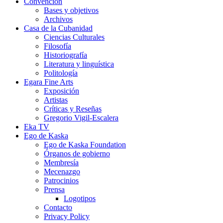
Convención
Bases y objetivos
Archivos
Casa de la Cubanidad
Ciencias Culturales
Filosofía
Historiografía
Literatura y linguística
Politología
Egara Fine Arts
Exposición
Artistas
Críticas y Reseñas
Gregorio Vigil-Escalera
Eka TV
Ego de Kaska
Ego de Kaska Foundation
Órganos de gobierno
Membresía
Mecenazgo
Patrocinios
Prensa
Logotipos
Contacto
Privacy Policy