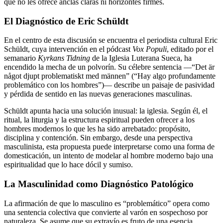
que no les ofrece anclas claras ni horizontes firmes.
El Diagnóstico de Eric Schüldt
En el centro de esta discusión se encuentra el periodista cultural Eric
Schüldt, cuya intervención en el pódcast
Vox Populi
, editado por el
semanario
Kyrkans Tidning
de la Iglesia Luterana Sueca, ha
encendido la mecha de un polvorín. Su célebre sentencia —“Det är
något djupt problematiskt med männen” (“Hay algo profundamente
problemático con los hombres”)— describe un paisaje de pasividad
y pérdida de sentido en las nuevas generaciones masculinas.
Schüldt apunta hacia una solución inusual: la iglesia. Según él, el
ritual, la liturgia y la estructura espiritual pueden ofrecer a los
hombres modernos lo que les ha sido arrebatado: propósito,
disciplina y contención. Sin embargo, desde una perspectiva
masculinista, esta propuesta puede interpretarse como una forma de
domesticación, un intento de modelar al hombre moderno bajo una
espiritualidad que lo hace dócil y sumiso.
La Masculinidad como Diagnóstico Patológico
La afirmación de que lo masculino es “problemático” opera como
una sentencia colectiva que convierte al varón en sospechoso por
naturaleza. Se asume que su extravío es fruto de una esencia