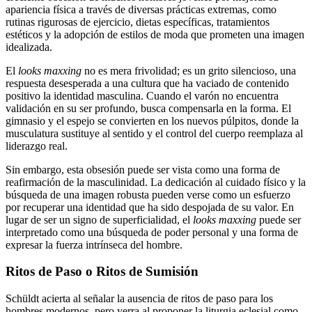
apariencia física a través de diversas prácticas extremas, como
rutinas rigurosas de ejercicio, dietas específicas, tratamientos
estéticos y la adopción de estilos de moda que prometen una imagen
idealizada.
El
looks maxxing
no es mera frivolidad; es un grito silencioso, una
respuesta desesperada a una cultura que ha vaciado de contenido
positivo la identidad masculina. Cuando el varón no encuentra
validación en su ser profundo, busca compensarla en la forma. El
gimnasio y el espejo se convierten en los nuevos púlpitos, donde la
musculatura sustituye al sentido y el control del cuerpo reemplaza al
liderazgo real.
Sin embargo, esta obsesión puede ser vista como una forma de
reafirmación de la masculinidad. La dedicación al cuidado físico y la
búsqueda de una imagen robusta pueden verse como un esfuerzo
por recuperar una identidad que ha sido despojada de su valor. En
lugar de ser un signo de superficialidad, el
looks maxxing
puede ser
interpretado como una búsqueda de poder personal y una forma de
expresar la fuerza intrínseca del hombre.
Ritos de Paso o Ritos de Sumisión
Schüldt acierta al señalar la ausencia de ritos de paso para los
hombres modernos, pero yerra al proponer la liturgia eclesial como