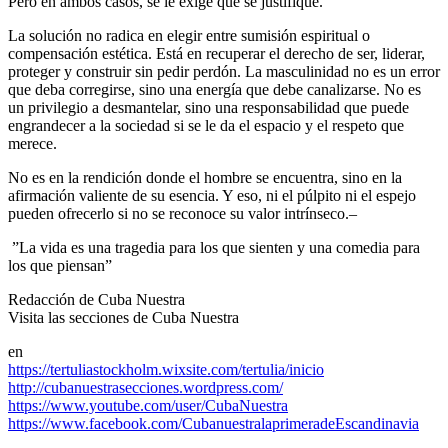
Pero en ambos casos, se le exige que se justifique.
La solución no radica en elegir entre sumisión espiritual o
compensación estética. Está en recuperar el derecho de ser, liderar,
proteger y construir sin pedir perdón. La masculinidad no es un error
que deba corregirse, sino una energía que debe canalizarse. No es
un privilegio a desmantelar, sino una responsabilidad que puede
engrandecer a la sociedad si se le da el espacio y el respeto que
merece.
No es en la rendición donde el hombre se encuentra, sino en la
afirmación valiente de su esencia. Y eso, ni el púlpito ni el espejo
pueden ofrecerlo si no se reconoce su valor intrínseco.–
”La vida es una tragedia para los que sienten y una comedia para
los que piensan”
Redacción de Cuba Nuestra
Visita las secciones de Cuba Nuestra
en
https://tertuliastockholm.wixsite.com/tertulia/inicio
http://cubanuestrasecciones.wordpress.com/
https://www.youtube.com/user/CubaNuestra
https://www.facebook.com/CubanuestralaprimeradeEscandinavia