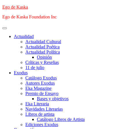
Saltar
Ego de Kaska
al
Ego de Kaska Foundation Inc
contenido
Menú
principal
Actualidad
Actualidad Cultural
Actualidad Poética
Actualidad Política
Opinión
Críticas y Reseñas
11 de julio
Exodus
Catálogo Exodus
Autores Exodus
Eka Magazine
Premio de Ensayo
Bases y objetivos
Eka Literaria
Navidades Literarias
Libros de artista
Catálogo Libros de Artista
Ediciones Exodus