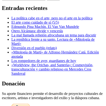
Entradas recientes
La política cabe en el arte, pero no el arte en la política
El arte como cuidado de sí (5/5)
Edmundo Pina Machín. El Van Van Mundele
Otero Alcántara: divide y vencerás
La mal llamada religión afrocubana un tema para discutir
La república frente a su santo. Lectura de «Mitología de
Martí»
Diversión en el pueblo (relato)
«Mitología de Martí» de Alfonso Hernández Catá. Edición
anotada
Los rompedores de ayer, guardianes de hoy
«Worldview, the Orichas, and Santería»: Cosmovisión,
transculturación y cambio religioso en Mercedes Cros
Sandoval
Donación
Su aporte financiero permite el desarrollo de proyectos culturales de
escritores, artistas e investigadores del exilio y la diáspora cubana.