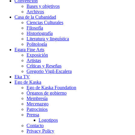
Convención
Bases y objetivos
Archivos
Casa de la Cubanidad
Ciencias Culturales
Filosofía
Historiografía
Literatura y linguística
Politología
Egara Fine Arts
Exposición
Artistas
Críticas y Reseñas
Gregorio Vigil-Escalera
Eka TV
Ego de Kaska
Ego de Kaska Foundation
Órganos de gobierno
Membresía
Mecenazgo
Patrocinios
Prensa
Logotipos
Contacto
Privacy Policy