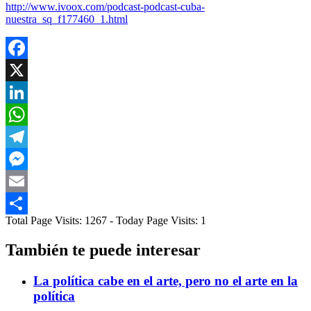
http://www.ivoox.com/podcast-podcast-cuba-
nuestra_sq_f177460_1.html
Facebook
X
LinkedIn
WhatsApp
Telegram
Messenger
Email
Total Page Visits: 1267 - Today Page Visits: 1
Compartir
También te puede interesar
La política cabe en el arte, pero no el arte en la
política