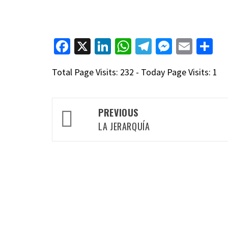
Facebook
X
LinkedIn
WhatsApp
Telegram
Messen
Emai
C
Total Page Visits: 232 - Today Page Visits: 1
Post
PREVIOUS
navigation
LA JERARQUÍA