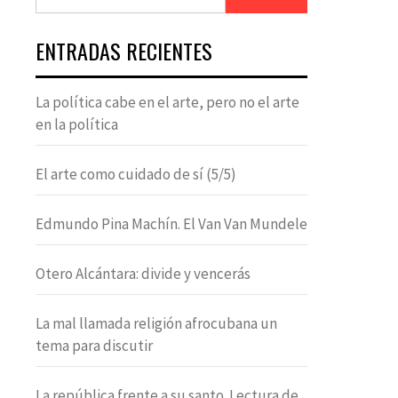
ENTRADAS RECIENTES
La política cabe en el arte, pero no el arte
en la política
El arte como cuidado de sí (5/5)
Edmundo Pina Machín. El Van Van Mundele
Otero Alcántara: divide y vencerás
La mal llamada religión afrocubana un
tema para discutir
La república frente a su santo. Lectura de