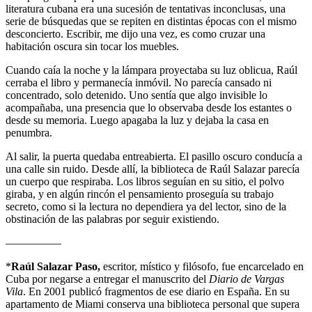
literatura cubana era una sucesión de tentativas inconclusas, una
serie de búsquedas que se repiten en distintas épocas con el mismo
desconcierto. Escribir, me dijo una vez, es como cruzar una
habitación oscura sin tocar los muebles.
Cuando caía la noche y la lámpara proyectaba su luz oblicua, Raúl
cerraba el libro y permanecía inmóvil. No parecía cansado ni
concentrado, solo detenido. Uno sentía que algo invisible lo
acompañaba, una presencia que lo observaba desde los estantes o
desde su memoria. Luego apagaba la luz y dejaba la casa en
penumbra.
Al salir, la puerta quedaba entreabierta. El pasillo oscuro conducía a
una calle sin ruido. Desde allí, la biblioteca de Raúl Salazar parecía
un cuerpo que respiraba. Los libros seguían en su sitio, el polvo
giraba, y en algún rincón el pensamiento proseguía su trabajo
secreto, como si la lectura no dependiera ya del lector, sino de la
obstinación de las palabras por seguir existiendo.
—————
*
Raúl Salazar Paso,
escritor, místico y filósofo, fue encarcelado en
Cuba por negarse a entregar el manuscrito del
Diario de Vargas
Vila
. En 2001 publicó fragmentos de ese diario en España. En su
apartamento de Miami conserva una biblioteca personal que supera