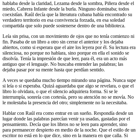
hablaba desde la claridad, Lezama desde la sombra, Piñera desde el
miedo, Cabrera Infante desde la burla. Ninguno dominaba; todos
coexistían. Raúl decía que la literatura cubana había encontrado su
verdadero territorio en esa convivencia forzada, en esa soledad
compartida que solo puede sostenerse dentro de una biblioteca.
Leía sin prisa, con un movimiento de ojos que no tenía comienzo ni
fin. Pasaba de un libro a otro sin cerrar el anterior y los dejaba
abiertos, como si esperara que el aire los leyera por él. Su lectura era
silenciosa, no porque no hablara, sino porque en ella el sonido se
disolvía. Tenía la impresión de que leer, para él, era un acto más
antiguo que el lenguaje. No buscaba entender las palabras; las
dejaba pasar por su mente hasta que perdían sentido.
A veces se quedaba mucho tiempo mirando una página. Nunca supe
si leía o si esperaba. Quizá aguardaba que algo se revelara, o que el
libro lo olvidara, o que el silencio adquiriera forma. Si se le
interrumpía, sonreía con cortesía, pero su atención no se movía. No
le molestaba la presencia del otro; simplemente no la necesitaba.
Hablar con Raúl era como entrar en un sueño. Respondía desde un
lugar donde las palabras parecían venir ya usadas, gastadas por el
pensamiento. Decía que los libros no se leen para aprender, sino
para permanecer despierto en medio de la noche. Que el estilo de un
escritor no está en lo que dice, sino en la manera en que calla. Si