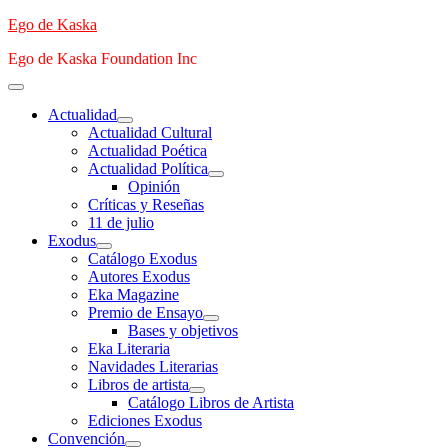
Saltar
Ego de Kaska
al
Ego de Kaska Foundation Inc
contenido
Menú
principal
Actualidad
Actualidad Cultural
Actualidad Poética
Actualidad Política
Opinión
Críticas y Reseñas
11 de julio
Exodus
Catálogo Exodus
Autores Exodus
Eka Magazine
Premio de Ensayo
Bases y objetivos
Eka Literaria
Navidades Literarias
Libros de artista
Catálogo Libros de Artista
Ediciones Exodus
Convención