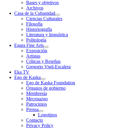
Bases y objetivos
Archivos
Casa de la Cubanidad
Ciencias Culturales
Filosofía
Historiografía
Literatura y linguística
Politología
Egara Fine Arts
Exposición
Artistas
Críticas y Reseñas
Gregorio Vigil-Escalera
Eka TV
Ego de Kaska
Ego de Kaska Foundation
Órganos de gobierno
Membresía
Mecenazgo
Patrocinios
Prensa
Logotipos
Contacto
Privacy Policy