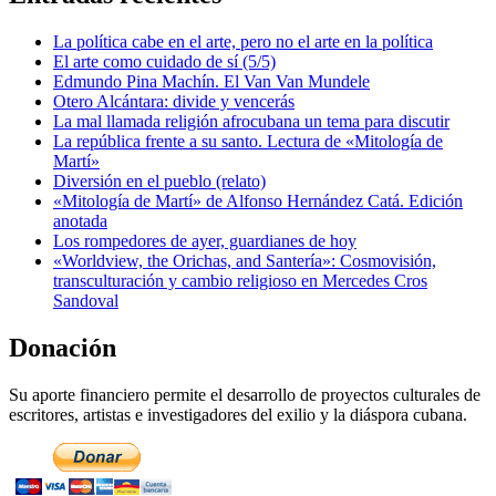
La política cabe en el arte, pero no el arte en la política
El arte como cuidado de sí (5/5)
Edmundo Pina Machín. El Van Van Mundele
Otero Alcántara: divide y vencerás
La mal llamada religión afrocubana un tema para discutir
La república frente a su santo. Lectura de «Mitología de
Martí»
Diversión en el pueblo (relato)
«Mitología de Martí» de Alfonso Hernández Catá. Edición
anotada
Los rompedores de ayer, guardianes de hoy
«Worldview, the Orichas, and Santería»: Cosmovisión,
transculturación y cambio religioso en Mercedes Cros
Sandoval
Donación
Su aporte financiero permite el desarrollo de proyectos culturales de
escritores, artistas e investigadores del exilio y la diáspora cubana.