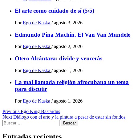
El arte como cuidado de sí (5/5)
Por
Ego de Kaska
/
agosto 3, 2026
Edmundo Pina Machín. El Van Van Mundele
Por
Ego de Kaska
/
agosto 2, 2026
Otero Alcántara: divide y vencerás
Por
Ego de Kaska
/
agosto 1, 2026
La mal llamada religión afrocubana un tema
para discutir
Por
Ego de Kaska
/
agosto 1, 2026
Post
Previous
Ego King Bastardus
Next
Diálogo con el arte y la pintura a pesar de estar sin fondos
navigation
Buscar:
Entradas recientes