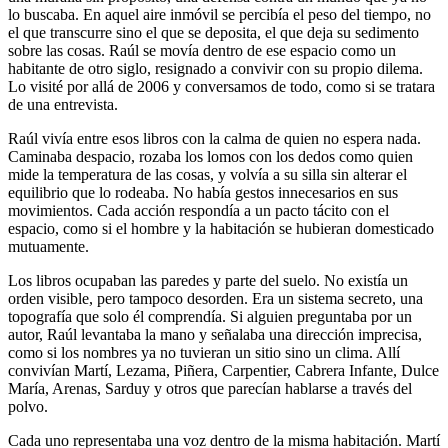
lo buscaba. En aquel aire inmóvil se percibía el peso del tiempo, no
el que transcurre sino el que se deposita, el que deja su sedimento
sobre las cosas. Raúl se movía dentro de ese espacio como un
habitante de otro siglo, resignado a convivir con su propio dilema.
Lo visité por allá de 2006 y conversamos de todo, como si se tratara
de una entrevista.
Raúl vivía entre esos libros con la calma de quien no espera nada.
Caminaba despacio, rozaba los lomos con los dedos como quien
mide la temperatura de las cosas, y volvía a su silla sin alterar el
equilibrio que lo rodeaba. No había gestos innecesarios en sus
movimientos. Cada acción respondía a un pacto tácito con el
espacio, como si el hombre y la habitación se hubieran domesticado
mutuamente.
Los libros ocupaban las paredes y parte del suelo. No existía un
orden visible, pero tampoco desorden. Era un sistema secreto, una
topografía que solo él comprendía. Si alguien preguntaba por un
autor, Raúl levantaba la mano y señalaba una dirección imprecisa,
como si los nombres ya no tuvieran un sitio sino un clima. Allí
convivían Martí, Lezama, Piñera, Carpentier, Cabrera Infante, Dulce
María, Arenas, Sarduy y otros que parecían hablarse a través del
polvo.
Cada uno representaba una voz dentro de la misma habitación. Martí