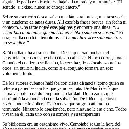
alguien le pedía explicaciones, bajaba la mirada y murmuraba: “El
sentido, si existe, nunca se entrega entero.”
Sobre su escritorio descansaban una lámpara torcida, una taza vacía
y un cuaderno de tapas duras. Allí escribía frases breves, sin fecha ni
contexto. Una tarde hojeé esas páginas y encontré una línea:
“El
lector busca un orden que no está en el libro sino en sí mismo.”
En
otra, escrita con letra temblorosa:
“La palabra sirve solo mientras
no se la dice.”
Raúl no llamaba a eso escritura. Decía que eran huellas del
pensamiento, rastros que el día dejaba al pasar. Nunca corregía nada.
Cuando el cuaderno se llenaba, lo cerraba y lo colocaba sobre los
otros, sin título ni índice, como si el conjunto formara un solo
volumen infinito.
De los autores cubanos hablaba con cierta distancia, como quien se
refiere a parientes con los que ya no se trata. De Martí decía que
había visto demasiado temprano la claridad. De Lezama, que
confundió la abundancia con la salvación. De Piñera, que tuvo
razón aunque le doliera. De Arenas, que su grito aún no ha
terminado. Ninguno lo apasionaba, pero ninguno le era ajeno. Todos
vivían en él, cada uno con su sombra y su temperatura.
Su biblioteca era un organismo vivo. Cambiaba según la hora del