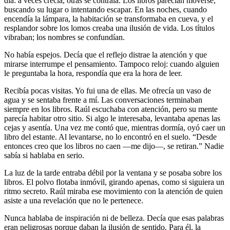
día: a veces crecía, otras se contraía. Los libros parecían moverse,
buscando su lugar o intentando escapar. En las noches, cuando
encendía la lámpara, la habitación se transformaba en cueva, y el
resplandor sobre los lomos creaba una ilusión de vida. Los títulos
vibraban; los nombres se confundían.
No había espejos. Decía que el reflejo distrae la atención y que
mirarse interrumpe el pensamiento. Tampoco reloj: cuando alguien
le preguntaba la hora, respondía que era la hora de leer.
Recibía pocas visitas. Yo fui una de ellas. Me ofrecía un vaso de
agua y se sentaba frente a mí. Las conversaciones terminaban
siempre en los libros. Raúl escuchaba con atención, pero su mente
parecía habitar otro sitio. Si algo le interesaba, levantaba apenas las
cejas y asentía. Una vez me contó que, mientras dormía, oyó caer un
libro del estante. Al levantarse, no lo encontró en el suelo. “Desde
entonces creo que los libros no caen —me dijo—, se retiran.” Nadie
sabía si hablaba en serio.
La luz de la tarde entraba débil por la ventana y se posaba sobre los
libros. El polvo flotaba inmóvil, girando apenas, como si siguiera un
ritmo secreto. Raúl miraba ese movimiento con la atención de quien
asiste a una revelación que no le pertenece.
Nunca hablaba de inspiración ni de belleza. Decía que esas palabras
eran peligrosas porque daban la ilusión de sentido. Para él, la