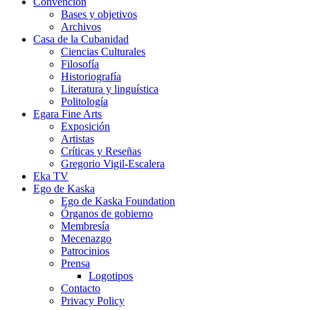
Convención
Bases y objetivos
Archivos
Casa de la Cubanidad
Ciencias Culturales
Filosofía
Historiografía
Literatura y linguística
Politología
Egara Fine Arts
Exposición
Artistas
Críticas y Reseñas
Gregorio Vigil-Escalera
Eka TV
Ego de Kaska
Ego de Kaska Foundation
Órganos de gobierno
Membresía
Mecenazgo
Patrocinios
Prensa
Logotipos
Contacto
Privacy Policy