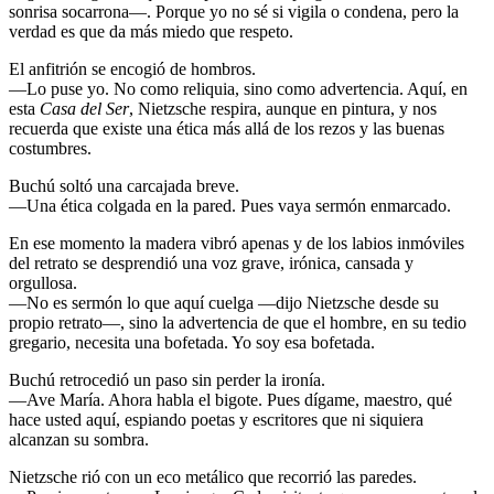
sonrisa socarrona—. Porque yo no sé si vigila o condena, pero la
verdad es que da más miedo que respeto.
El anfitrión se encogió de hombros.
—Lo puse yo. No como reliquia, sino como advertencia. Aquí, en
esta
Casa del Ser
, Nietzsche respira, aunque en pintura, y nos
recuerda que existe una ética más allá de los rezos y las buenas
costumbres.
Buchú soltó una carcajada breve.
—Una ética colgada en la pared. Pues vaya sermón enmarcado.
En ese momento la madera vibró apenas y de los labios inmóviles
del retrato se desprendió una voz grave, irónica, cansada y
orgullosa.
—No es sermón lo que aquí cuelga —dijo Nietzsche desde su
propio retrato—, sino la advertencia de que el hombre, en su tedio
gregario, necesita una bofetada. Yo soy esa bofetada.
Buchú retrocedió un paso sin perder la ironía.
—Ave María. Ahora habla el bigote. Pues dígame, maestro, qué
hace usted aquí, espiando poetas y escritores que ni siquiera
alcanzan su sombra.
Nietzsche rió con un eco metálico que recorrió las paredes.