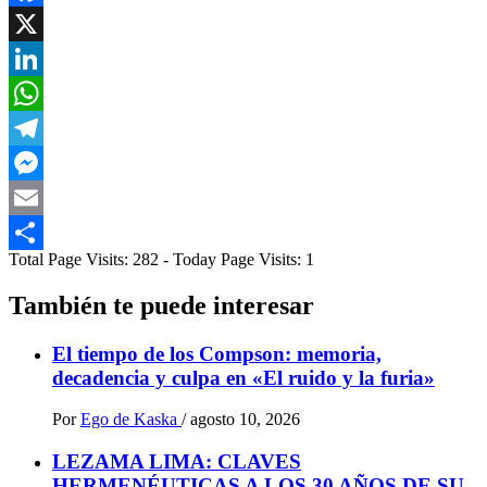
Facebook
X
LinkedIn
WhatsApp
Telegram
Messenger
Email
Total Page Visits: 282 - Today Page Visits: 1
Compartir
También te puede interesar
El tiempo de los Compson: memoria,
decadencia y culpa en «El ruido y la furia»
Por
Ego de Kaska
/
agosto 10, 2026
LEZAMA LIMA: CLAVES
HERMENÉUTICAS A LOS 30 AÑOS DE SU