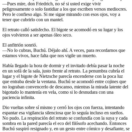
—Pues mire, don Friedrich, no sé si usted exige vivir
peligrosamente o solo fastidiar a los que escriben versos mediocres.
Pero le confieso algo. Si me sigue mirando con esos ojos, voy a
tener que cubrirlo con un mantel.
El retrato calló satisfecho. El bigote se acomodó en su lugar y los
ojos volvieron a ser apenas óleo seco.
El anfitrión sonrió.
—No lo cubras, Buchú. Déjalo ahí. A veces, para recordarnos que
estamos vivos, hace falta que nos vigile un muerto.
Había llegado la hora de dormir y el invitado debía pasar la noche
en un sofá de la sala, justo frente al retrato. La penumbra cubría el
lugar y el bigote de Nietzsche parecía encenderse con la poca luz
que entraba desde la ventana. Buchú se acomodó entre cojines que
no lograban convencerlo de descanso, mientras la mirada latente del
bigotudo lo mantenía en vela, como si lo desnudara con una
paciencia infinita.
Dio vueltas sobre sí mismo y cerró los ojos con fuerza, intentando
espantar esa vigilancia silenciosa que lo seguía incluso en sueños.
No pudo. La respiración del retrato se confundía con la suya y cada
sombra en la pared parecía el eco del filósofo acechando. Entonces
Buchú suspiró resignado y, en un gesto entre cómico y desafiante, se