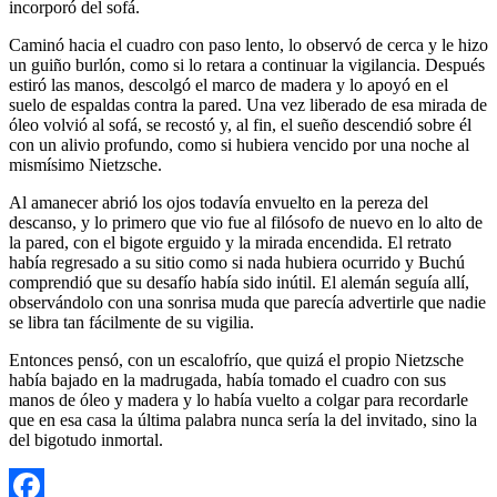
incorporó del sofá.
Caminó hacia el cuadro con paso lento, lo observó de cerca y le hizo
un guiño burlón, como si lo retara a continuar la vigilancia. Después
estiró las manos, descolgó el marco de madera y lo apoyó en el
suelo de espaldas contra la pared. Una vez liberado de esa mirada de
óleo volvió al sofá, se recostó y, al fin, el sueño descendió sobre él
con un alivio profundo, como si hubiera vencido por una noche al
mismísimo Nietzsche.
Al amanecer abrió los ojos todavía envuelto en la pereza del
descanso, y lo primero que vio fue al filósofo de nuevo en lo alto de
la pared, con el bigote erguido y la mirada encendida. El retrato
había regresado a su sitio como si nada hubiera ocurrido y Buchú
comprendió que su desafío había sido inútil. El alemán seguía allí,
observándolo con una sonrisa muda que parecía advertirle que nadie
se libra tan fácilmente de su vigilia.
Entonces pensó, con un escalofrío, que quizá el propio Nietzsche
había bajado en la madrugada, había tomado el cuadro con sus
manos de óleo y madera y lo había vuelto a colgar para recordarle
que en esa casa la última palabra nunca sería la del invitado, sino la
del bigotudo inmortal.