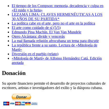
El tiempo de los Compson: memoria, decadencia y culpa en
«El ruido y la furia»
LEZAMA LIMA: CLAVES HERMENÉUTICAS A LOS
30 AÑOS DE SU PARTIDA*
La política cabe en el arte, pero no el arte en la política
El arte como cuidado de sí (5/5)
Edmundo Pina Machín. El Van Van Mundele
Otero Alcántara: divide y vencerás
La mal llamada religión afrocubana un tema para discutir
La república frente a su santo. Lectura de «Mitología de
Martí»
Diversión en el pueblo (relato)
«Mitología de Martí» de Alfonso Hernández Catá. Edición
anotada
Donación
Su aporte financiero permite el desarrollo de proyectos culturales de
escritores, artistas e investigadores del exilio y la diáspora cubana.