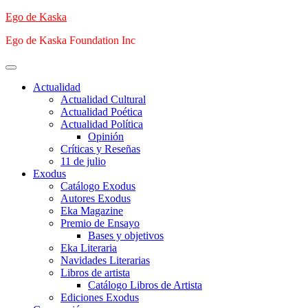
Saltar
Ego de Kaska
al
Ego de Kaska Foundation Inc
contenido
Menú
principal
Actualidad
Actualidad Cultural
Actualidad Poética
Actualidad Política
Opinión
Críticas y Reseñas
11 de julio
Exodus
Catálogo Exodus
Autores Exodus
Eka Magazine
Premio de Ensayo
Bases y objetivos
Eka Literaria
Navidades Literarias
Libros de artista
Catálogo Libros de Artista
Ediciones Exodus