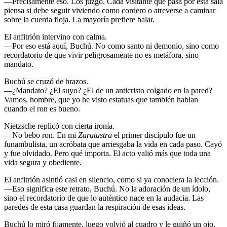
—Precisamente eso. Los juzgo. Cada visitante que pasa por esta sala
piensa si debe seguir viviendo como cordero o atreverse a caminar
sobre la cuerda floja. La mayoría prefiere balar.
El anfitrión intervino con calma.
—Por eso está aquí, Buchú. No como santo ni demonio, sino como
recordatorio de que vivir peligrosamente no es metáfora, sino
mandato.
Buchú se cruzó de brazos.
—¿Mandato? ¿El suyo? ¿El de un anticristo colgado en la pared?
Vamos, hombre, que yo he visto estatuas que también hablan
cuando el ron es bueno.
Nietzsche replicó con cierta ironía.
—No bebo ron. En mi
Zaratustra
el primer discípulo fue un
funambulista, un acróbata que arriesgaba la vida en cada paso. Cayó
y fue olvidado. Pero qué importa. El acto valió más que toda una
vida segura y obediente.
El anfitrión asintió casi en silencio, como si ya conociera la lección.
—Eso significa este retrato, Buchú. No la adoración de un ídolo,
sino el recordatorio de que lo auténtico nace en la audacia. Las
paredes de esta casa guardan la respiración de esas ideas.
Buchú lo miró fijamente, luego volvió al cuadro y le guiñó un ojo.