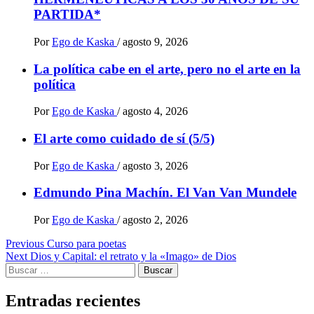
PARTIDA*
Por
Ego de Kaska
/
agosto 9, 2026
La política cabe en el arte, pero no el arte en la
política
Por
Ego de Kaska
/
agosto 4, 2026
El arte como cuidado de sí (5/5)
Por
Ego de Kaska
/
agosto 3, 2026
Edmundo Pina Machín. El Van Van Mundele
Por
Ego de Kaska
/
agosto 2, 2026
Post
Previous
Curso para poetas
Next
Dios y Capital: el retrato y la «Imago» de Dios
navigation
Buscar:
Entradas recientes