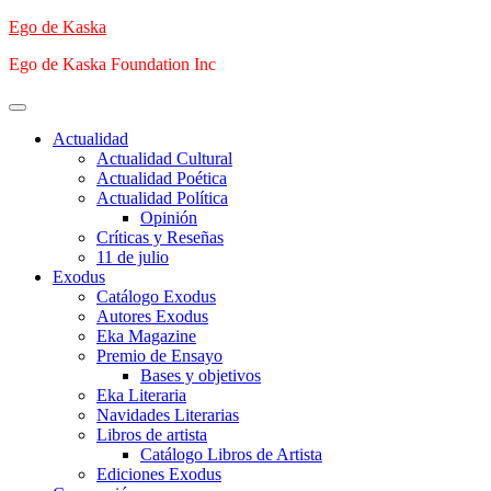
Saltar
Ego de Kaska
al
Ego de Kaska Foundation Inc
contenido
Menú
principal
Actualidad
Actualidad Cultural
Actualidad Poética
Actualidad Política
Opinión
Críticas y Reseñas
11 de julio
Exodus
Catálogo Exodus
Autores Exodus
Eka Magazine
Premio de Ensayo
Bases y objetivos
Eka Literaria
Navidades Literarias
Libros de artista
Catálogo Libros de Artista
Ediciones Exodus