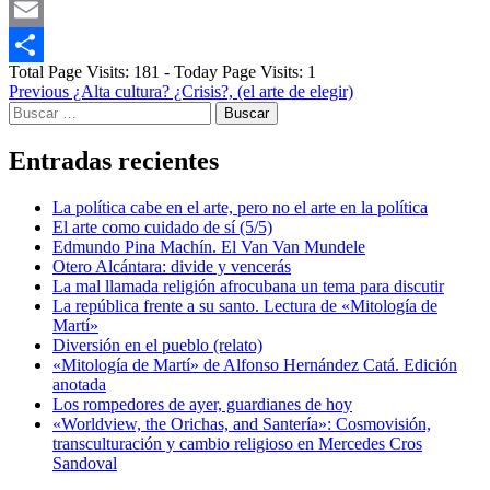
Messenger
Email
Total Page Visits: 181 - Today Page Visits: 1
Compartir
Post
Previous
¿Alta cultura? ¿Crisis?, (el arte de elegir)
Buscar:
navigation
Entradas recientes
La política cabe en el arte, pero no el arte en la política
El arte como cuidado de sí (5/5)
Edmundo Pina Machín. El Van Van Mundele
Otero Alcántara: divide y vencerás
La mal llamada religión afrocubana un tema para discutir
La república frente a su santo. Lectura de «Mitología de
Martí»
Diversión en el pueblo (relato)
«Mitología de Martí» de Alfonso Hernández Catá. Edición
anotada
Los rompedores de ayer, guardianes de hoy
«Worldview, the Orichas, and Santería»: Cosmovisión,
transculturación y cambio religioso en Mercedes Cros
Sandoval