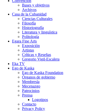
Convención
Bases y objetivos
Archivos
Casa de la Cubanidad
Ciencias Culturales
Filosofía
Historiografía
Literatura y linguística
Politología
Egara Fine Arts
Exposición
Artistas
Críticas y Reseñas
Gregorio Vigil-Escalera
Eka TV
Ego de Kaska
Ego de Kaska Foundation
Órganos de gobierno
Membresía
Mecenazgo
Patrocinios
Prensa
Logotipos
Contacto
Privacy Policy