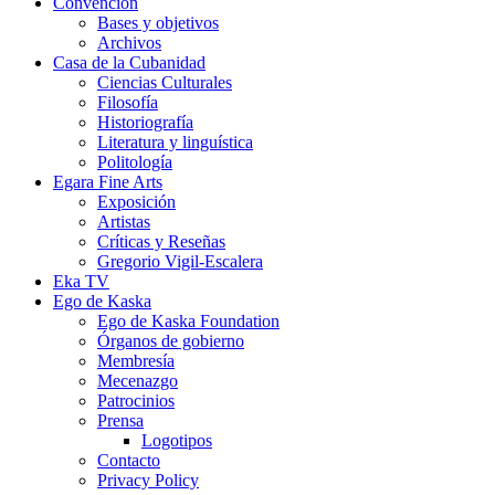
Convención
Bases y objetivos
Archivos
Casa de la Cubanidad
Ciencias Culturales
Filosofía
Historiografía
Literatura y linguística
Politología
Egara Fine Arts
Exposición
Artistas
Críticas y Reseñas
Gregorio Vigil-Escalera
Eka TV
Ego de Kaska
Ego de Kaska Foundation
Órganos de gobierno
Membresía
Mecenazgo
Patrocinios
Prensa
Logotipos
Contacto
Privacy Policy