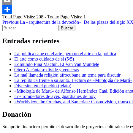
Email
Total Page Visits: 208 - Today Page Visits: 1
Compartir
Post
Previous
La «arquitectura de la devoción». De las plazas del siglo X
Buscar:
navigation
Entradas recientes
La política cabe en el arte, pero no el arte en la política
El arte como cuidado de sí (5/5)
Edmundo Pina Machín. El Van Van Mundele
Otero Alcántara: divide y vencerás
La mal llamada religión afrocubana un tema para discutir
La república frente a su santo. Lectura de «Mitología de Martí»
Diversión en el pueblo (relato)
«Mitología de Martí» de Alfonso Hernández Catá. Edición ano
Los rompedores de ayer, guardianes de hoy
«Worldview, the Orichas, and Santería»: Cosmovisión, transcu
Donación
Su aporte financiero permite el desarrollo de proyectos culturales de es