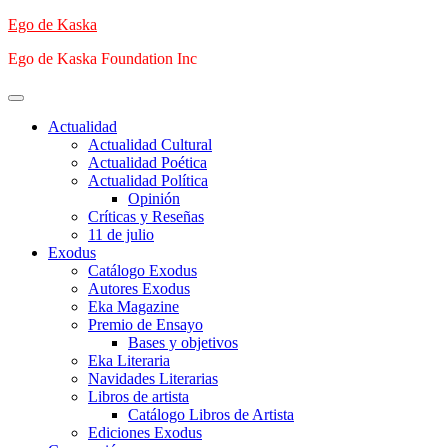
Saltar
Ego de Kaska
al
Ego de Kaska Foundation Inc
contenido
Menú
principal
Actualidad
Actualidad Cultural
Actualidad Poética
Actualidad Política
Opinión
Críticas y Reseñas
11 de julio
Exodus
Catálogo Exodus
Autores Exodus
Eka Magazine
Premio de Ensayo
Bases y objetivos
Eka Literaria
Navidades Literarias
Libros de artista
Catálogo Libros de Artista
Ediciones Exodus