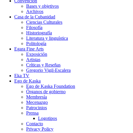
Convención
Bases y objetivos
Archivos
Casa de la Cubanidad
Ciencias Culturales
Filosofía
Historiografía
Literatura y linguística
Politología
Egara Fine Arts
Exposición
Artistas
Críticas y Reseñas
Gregorio Vigil-Escalera
Eka TV
Ego de Kaska
Ego de Kaska Foundation
Órganos de gobierno
Membresía
Mecenazgo
Patrocinios
Prensa
Logotipos
Contacto
Privacy Policy