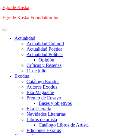
Saltar
Ego de Kaska
al
Ego de Kaska Foundation Inc
contenido
Menú
principal
Actualidad
Actualidad Cultural
Actualidad Poética
Actualidad Política
Opinión
Críticas y Reseñas
11 de julio
Exodus
Catálogo Exodus
Autores Exodus
Eka Magazine
Premio de Ensayo
Bases y objetivos
Eka Literaria
Navidades Literarias
Libros de artista
Catálogo Libros de Artista
Ediciones Exodus