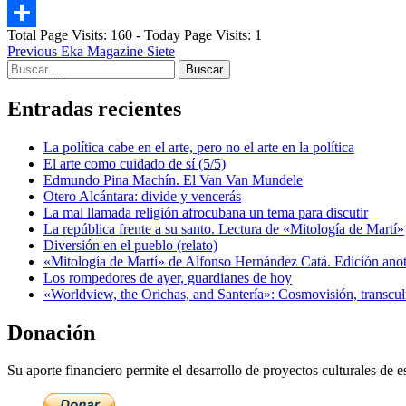
Email
Total Page Visits: 160 - Today Page Visits: 1
Compartir
Post
Previous
Eka Magazine Siete
Buscar:
navigation
Entradas recientes
La política cabe en el arte, pero no el arte en la política
El arte como cuidado de sí (5/5)
Edmundo Pina Machín. El Van Van Mundele
Otero Alcántara: divide y vencerás
La mal llamada religión afrocubana un tema para discutir
La república frente a su santo. Lectura de «Mitología de Martí»
Diversión en el pueblo (relato)
«Mitología de Martí» de Alfonso Hernández Catá. Edición ano
Los rompedores de ayer, guardianes de hoy
«Worldview, the Orichas, and Santería»: Cosmovisión, transcu
Donación
Su aporte financiero permite el desarrollo de proyectos culturales de es