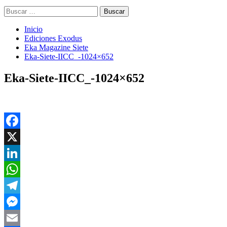
Buscar:
Inicio
Ediciones Exodus
Eka Magazine Siete
Eka-Siete-IICC_-1024×652
Eka-Siete-IICC_-1024×652
Facebook
X
LinkedIn
WhatsApp
Telegram
Messenger