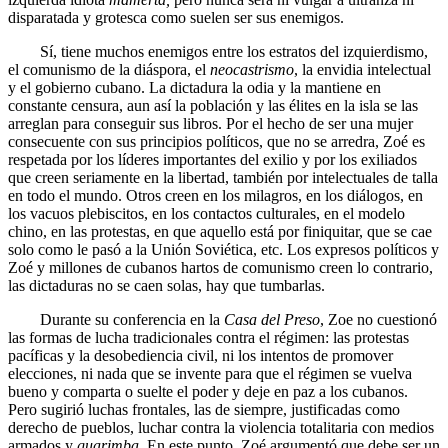
disparatada y grotesca como suelen ser sus enemigos.
Sí, tiene muchos enemigos entre los estratos del izquierdismo,
el comunismo de la diáspora, el
neocastrismo
, la envidia intelectual
y el gobierno cubano. La dictadura la odia y la mantiene en
constante censura, aun así la población y las élites en la isla se las
arreglan para conseguir sus libros. Por el hecho de ser una mujer
consecuente con sus principios políticos, que no se arredra, Zoé es
respetada por los líderes importantes del exilio y por los exiliados
que creen seriamente en la libertad, también por intelectuales de talla
en todo el mundo. Otros creen en los milagros, en los diálogos, en
los vacuos plebiscitos, en los contactos culturales, en el modelo
chino, en las protestas, en que aquello está por finiquitar, que se cae
solo como le pasó a la Unión Soviética, etc. Los expresos políticos y
Zoé y millones de cubanos hartos de comunismo creen lo contrario,
las dictaduras no se caen solas, hay que tumbarlas.
Durante su conferencia en la
Casa del Preso
, Zoe no cuestionó
las formas de lucha tradicionales contra el régimen: las protestas
pacíficas y la desobediencia civil, ni los intentos de promover
elecciones, ni nada que se invente para que el régimen se vuelva
bueno y comparta o suelte el poder y deje en paz a los cubanos.
Pero sugirió luchas frontales, las de siempre, justificadas como
derecho de pueblos, luchar contra la violencia totalitaria con medios
armados y
guarimba
. En este punto, Zoé argumentó que debe ser un