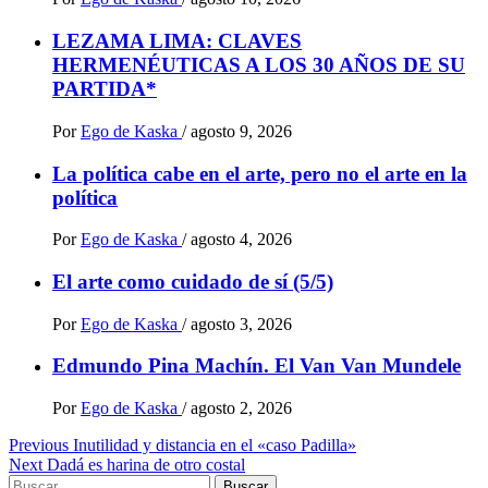
LEZAMA LIMA: CLAVES
HERMENÉUTICAS A LOS 30 AÑOS DE SU
PARTIDA*
Por
Ego de Kaska
/
agosto 9, 2026
La política cabe en el arte, pero no el arte en la
política
Por
Ego de Kaska
/
agosto 4, 2026
El arte como cuidado de sí (5/5)
Por
Ego de Kaska
/
agosto 3, 2026
Edmundo Pina Machín. El Van Van Mundele
Por
Ego de Kaska
/
agosto 2, 2026
Post
Previous
Inutilidad y distancia en el «caso Padilla»
Next
Dadá es harina de otro costal
navigation
Buscar: