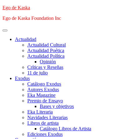
Saltar
Ego de Kaska
al
Ego de Kaska Foundation Inc
contenido
Menú
principal
Actualidad
Actualidad Cultural
Actualidad Poética
Actualidad Política
Opinión
Críticas y Reseñas
11 de julio
Exodus
Catálogo Exodus
Autores Exodus
Eka Magazine
Premio de Ensayo
Bases y objetivos
Eka Literaria
Navidades Literarias
Libros de artista
Catálogo Libros de Artista
Ediciones Exodus