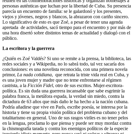
reúnen en las conmemoraciones históricas y organizan homenajes a
personas auténticas que luchan por la libertad de Cuba. Su presencia
parecía un encuentro de familia: se le galardonó y los presentes,
viejos y jóvenes, negros y blancos, la abrazaron con cariño sincero.
Lo significativo de esto es que Zoé, a pesar de tener una agenda
apretada de actividades, sacó tiempo para el encuentro y por más de
una hora disertó sobre distintos temas de actualidad y dialogó con el
público.
La escritora y la guerrera
¿Quién es Zoé Valdés? Si uno se remite a la prensa, la biblioteca, las
redes sociales y a Wikipedia, no lo sabrá todo, tal vez sacaría dos
conclusiones: es una novelista reconocida, con una primera novela
primor,
La nada cotidiana
, que retrata la triste vida real en Cuba, y
es una joven mujer y madre que no teme enfrentarse al régimen
castrista, a la
Ficción Fidel
, otro de sus escritos. Mujer-escritora-
política. Es sin duda una guerrera incansable que sabe esgrimir la
palabra franca, la metáfora espada, la verdad sin miedo, contra la
dictadura de 63 años que más daño le ha hecho a la nación cubana.
Podría añadirse que vive en París, escribe poesía, se interesa por la
historia y tiene su propia visión política del problema cubano y del
totalitarismo en general. Uno de sus rasgos viriles es no tener pelos
en la lengua, proclama lo que piensa y puede ser muy mordaz contra
la chismografía tarada y contra los enemigos políticos de la especie
izquierda idiota
mamerta,
pero nunca será ni vulgar a ultranza ni