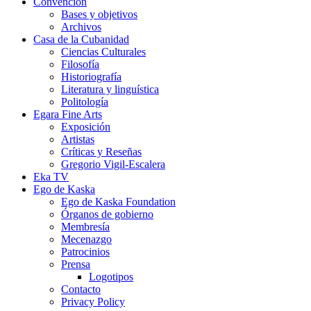
Convención
Bases y objetivos
Archivos
Casa de la Cubanidad
Ciencias Culturales
Filosofía
Historiografía
Literatura y linguística
Politología
Egara Fine Arts
Exposición
Artistas
Críticas y Reseñas
Gregorio Vigil-Escalera
Eka TV
Ego de Kaska
Ego de Kaska Foundation
Órganos de gobierno
Membresía
Mecenazgo
Patrocinios
Prensa
Logotipos
Contacto
Privacy Policy