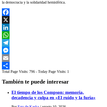
la democracia y la solidaridad hemisférica.
Facebook
X
LinkedIn
WhatsApp
Telegram
Messenger
Email
Total Page Visits: 796 - Today Page Visits: 1
Compartir
También te puede interesar
El tiempo de los Compson: memoria,
decadencia y culpa en «El ruido y la furia»
Por
Ego de Kaska
/
agosto 10, 2026