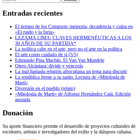
Entradas recientes
El tiempo de los Compson: memoria, decadencia y culpa en
«El ruido y la furia»
LEZAMA LIMA: CLAVES HERMENÉUTICAS A LOS
30 AÑOS DE SU PARTIDA*
La política cabe en el arte, pero no el arte en la política
El arte como cuidado de sí (5/5)
Edmundo Pina Machín. El Van Van Mundele
Otero Alcántara: divide y vencerás
La mal llamada religión afrocubana un tema para discutir
La república frente a su santo. Lectura de «Mitología de
Martí»
Diversión en el pueblo (relato)
«Mitología de Martí» de Alfonso Hernández Catá. Edición
anotada
Donación
Su aporte financiero permite el desarrollo de proyectos culturales de
escritores, artistas e investigadores del exilio y la diáspora cubana.