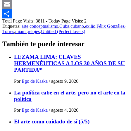
Messenger
Email
Total Page Visits: 3811 - Today Page Visits: 2
Compartir
Etiquetas:
arte
,
conceptualismo
,
Cuba
,
cubano
,
exilio
,
Félix González-
Torres
,
miami
,
relojes
,
Untitled (Perfect lovers)
También te puede interesar
LEZAMA LIMA: CLAVES
HERMENÉUTICAS A LOS 30 AÑOS DE SU
PARTIDA*
Por
Ego de Kaska
/
agosto 9, 2026
La política cabe en el arte, pero no el arte en la
política
Por
Ego de Kaska
/
agosto 4, 2026
El arte como cuidado de sí (5/5)