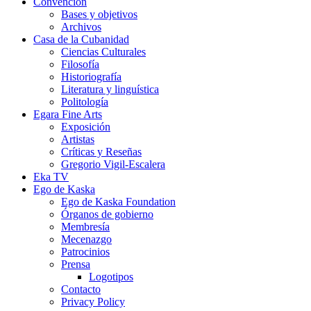
Convención
Bases y objetivos
Archivos
Casa de la Cubanidad
Ciencias Culturales
Filosofía
Historiografía
Literatura y linguística
Politología
Egara Fine Arts
Exposición
Artistas
Críticas y Reseñas
Gregorio Vigil-Escalera
Eka TV
Ego de Kaska
Ego de Kaska Foundation
Órganos de gobierno
Membresía
Mecenazgo
Patrocinios
Prensa
Logotipos
Contacto
Privacy Policy