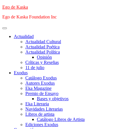
Saltar
Ego de Kaska
al
Ego de Kaska Foundation Inc
contenido
Menú
principal
Actualidad
Actualidad Cultural
Actualidad Poética
Actualidad Política
Opinión
Críticas y Reseñas
11 de julio
Exodus
Catálogo Exodus
Autores Exodus
Eka Magazine
Premio de Ensayo
Bases y objetivos
Eka Literaria
Navidades Literarias
Libros de artista
Catálogo Libros de Artista
Ediciones Exodus