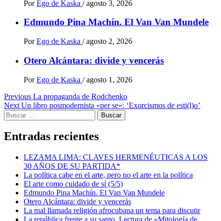
Por
Ego de Kaska
/
agosto 3, 2026
Edmundo Pina Machín. El Van Van Mundele
Por
Ego de Kaska
/
agosto 2, 2026
Otero Alcántara: divide y vencerás
Por
Ego de Kaska
/
agosto 1, 2026
Post
Previous
La propaganda de Rodchenko
Next
Un libro posmodernista «per se»: ‘Exorcismos de esti(l)o’
navigation
Buscar:
Entradas recientes
LEZAMA LIMA: CLAVES HERMENÉUTICAS A LOS
30 AÑOS DE SU PARTIDA*
La política cabe en el arte, pero no el arte en la política
El arte como cuidado de sí (5/5)
Edmundo Pina Machín. El Van Van Mundele
Otero Alcántara: divide y vencerás
La mal llamada religión afrocubana un tema para discutir
La república frente a su santo. Lectura de «Mitología de