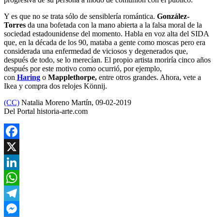
Y es que no se trata sólo de sensiblería romántica.
González-
Torres
da una bofetada con la mano abierta a la falsa moral de la
sociedad estadounidense del momento. Habla en voz alta del SIDA
que, en la década de los 90, mataba a gente como moscas pero era
considerada una enfermedad de viciosos y degenerados que,
después de todo, se lo merecían. El propio artista moriría cinco años
después por este motivo como ocurrió, por ejemplo,
con
Haring
o
Mapplethorpe,
entre otros grandes. Ahora, vete a
Ikea y compra dos relojes Könnij.
(CC)
Natalia Moreno Martín, 09-02-2019
Del Portal historia-arte.com
Facebook
X
LinkedIn
WhatsApp
Telegram