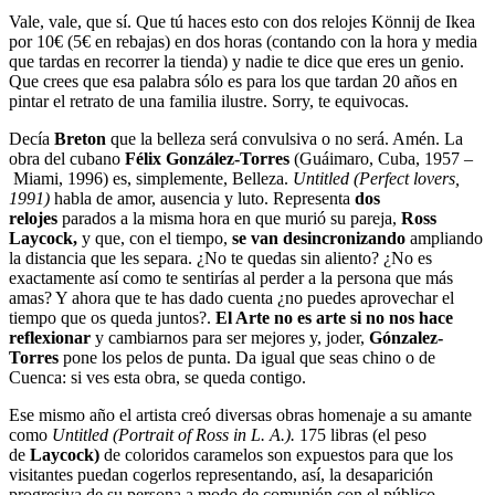
Vale, vale, que sí. Que tú haces esto con dos relojes Könnij de Ikea
por 10€ (5€ en rebajas) en dos horas (contando con la hora y media
que tardas en recorrer la tienda) y nadie te dice que eres un genio.
Que crees que esa palabra sólo es para los que tardan 20 años en
pintar el retrato de una familia ilustre. Sorry, te equivocas.
Decía
Breton
que la belleza será convulsiva o no será. Amén. La
obra del cubano
Félix González-Torres
(Guáimaro, Cuba, 1957 –
Miami, 1996) es, simplemente, Belleza.
Untitled (Perfect lovers,
1991)
habla de amor, ausencia y luto. Representa
dos
relojes
parados a la misma hora en que murió su pareja,
Ross
Laycock,
y que, con el tiempo,
se van desincronizando
ampliando
la distancia que les separa. ¿No te quedas sin aliento? ¿No es
exactamente así como te sentirías al perder a la persona que más
amas? Y ahora que te has dado cuenta ¿no puedes aprovechar el
tiempo que os queda juntos?.
El Arte no es arte si no nos hace
reflexionar
y cambiarnos para ser mejores y, joder,
Gónzalez-
Torres
pone los pelos de punta. Da igual que seas chino o de
Cuenca: si ves esta obra, se queda contigo.
Ese mismo año el artista creó diversas obras homenaje a su amante
como
Untitled (Portrait of Ross in L. A.).
175 libras (el peso
de
Laycock)
de coloridos caramelos son expuestos para que los
visitantes puedan cogerlos representando, así, la desaparición
progresiva de su persona a modo de comunión con el público.