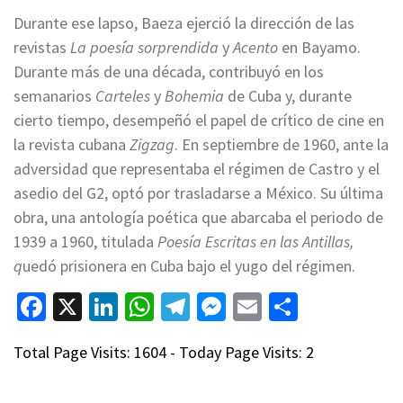
Durante ese lapso, Baeza ejerció la dirección de las
revistas
La poesía sorprendida
y
Acento
en Bayamo.
Durante más de una década, contribuyó en los
semanarios
Carteles
y
Bohemia
de Cuba y, durante
cierto tiempo, desempeñó el papel de crítico de cine en
la revista cubana
Zigzag
. En septiembre de 1960, ante la
adversidad que representaba el régimen de Castro y el
asedio del G2, optó por trasladarse a México. Su última
obra, una antología poética que abarcaba el periodo de
1939 a 1960, titulada
Poesía Escritas en las Antillas,
q
uedó prisionera en Cuba bajo el yugo del régimen.
Facebook
X
LinkedIn
WhatsApp
Telegram
Messenger
Email
Compart
Total Page Visits: 1604 - Today Page Visits: 2