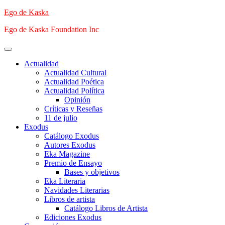
Saltar
Ego de Kaska
al
Ego de Kaska Foundation Inc
contenido
Menú
principal
Actualidad
Actualidad Cultural
Actualidad Poética
Actualidad Política
Opinión
Críticas y Reseñas
11 de julio
Exodus
Catálogo Exodus
Autores Exodus
Eka Magazine
Premio de Ensayo
Bases y objetivos
Eka Literaria
Navidades Literarias
Libros de artista
Catálogo Libros de Artista
Ediciones Exodus