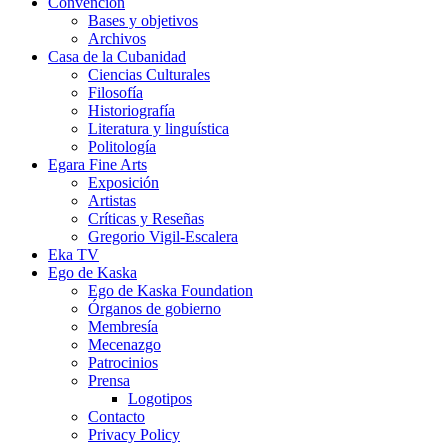
Convención
Bases y objetivos
Archivos
Casa de la Cubanidad
Ciencias Culturales
Filosofía
Historiografía
Literatura y linguística
Politología
Egara Fine Arts
Exposición
Artistas
Críticas y Reseñas
Gregorio Vigil-Escalera
Eka TV
Ego de Kaska
Ego de Kaska Foundation
Órganos de gobierno
Membresía
Mecenazgo
Patrocinios
Prensa
Logotipos
Contacto
Privacy Policy