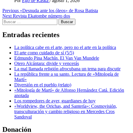
Por
Ego de Kaska
/
agosto 1, 2026
Post
Previous
«Desnuda ante los óleos» de Rosa Batista
Next
Revista Ekatombe número dos
navigation
Buscar:
Entradas recientes
La política cabe en el arte, pero no el arte en la política
El arte como cuidado de sí (5/5)
Edmundo Pina Machín. El Van Van Mundele
Otero Alcántara: divide y vencerás
La mal llamada religión afrocubana un tema para discutir
La república frente a su santo. Lectura de «Mitología de
Martí»
Diversión en el pueblo (relato)
«Mitología de Martí» de Alfonso Hernández Catá. Edición
anotada
Los rompedores de ayer, guardianes de hoy
«Worldview, the Orichas, and Santería»: Cosmovisión,
transculturación y cambio religioso en Mercedes Cros
Sandoval
Donación