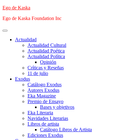
Saltar
Ego de Kaska
al
Ego de Kaska Foundation Inc
contenido
Menú
principal
Actualidad
Actualidad Cultural
Actualidad Poética
Actualidad Política
Opinión
Críticas y Reseñas
11 de julio
Exodus
Catálogo Exodus
Autores Exodus
Eka Magazine
Premio de Ensayo
Bases y objetivos
Eka Literaria
Navidades Literarias
Libros de artista
Catálogo Libros de Artista
Ediciones Exodus