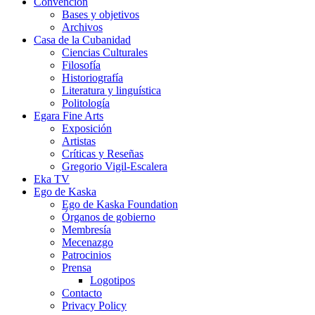
Convención
Bases y objetivos
Archivos
Casa de la Cubanidad
Ciencias Culturales
Filosofía
Historiografía
Literatura y linguística
Politología
Egara Fine Arts
Exposición
Artistas
Críticas y Reseñas
Gregorio Vigil-Escalera
Eka TV
Ego de Kaska
Ego de Kaska Foundation
Órganos de gobierno
Membresía
Mecenazgo
Patrocinios
Prensa
Logotipos
Contacto
Privacy Policy