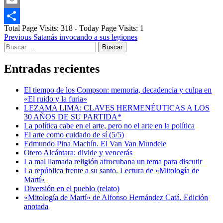
Email
Total Page Visits: 318 - Today Page Visits: 1
Compartir
Post
Previous
Satanás invocando a sus legiones
Buscar:
navigation
Entradas recientes
El tiempo de los Compson: memoria, decadencia y culpa en
«El ruido y la furia»
LEZAMA LIMA: CLAVES HERMENÉUTICAS A LOS
30 AÑOS DE SU PARTIDA*
La política cabe en el arte, pero no el arte en la política
El arte como cuidado de sí (5/5)
Edmundo Pina Machín. El Van Van Mundele
Otero Alcántara: divide y vencerás
La mal llamada religión afrocubana un tema para discutir
La república frente a su santo. Lectura de «Mitología de
Martí»
Diversión en el pueblo (relato)
«Mitología de Martí» de Alfonso Hernández Catá. Edición
anotada