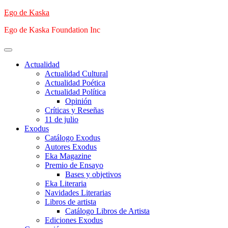
Saltar
Ego de Kaska
al
Ego de Kaska Foundation Inc
contenido
Menú
principal
Actualidad
Actualidad Cultural
Actualidad Poética
Actualidad Política
Opinión
Críticas y Reseñas
11 de julio
Exodus
Catálogo Exodus
Autores Exodus
Eka Magazine
Premio de Ensayo
Bases y objetivos
Eka Literaria
Navidades Literarias
Libros de artista
Catálogo Libros de Artista
Ediciones Exodus