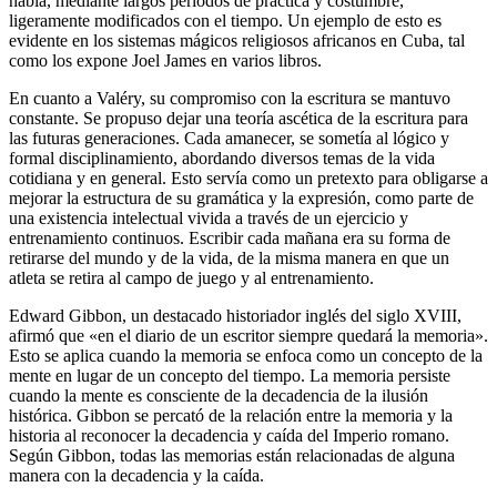
habla, mediante largos periodos de práctica y costumbre,
ligeramente modificados con el tiempo. Un ejemplo de esto es
evidente en los sistemas mágicos religiosos africanos en Cuba, tal
como los expone Joel James en varios libros.
En cuanto a Valéry, su compromiso con la escritura se mantuvo
constante. Se propuso dejar una teoría ascética de la escritura para
las futuras generaciones. Cada amanecer, se sometía al lógico y
formal disciplinamiento, abordando diversos temas de la vida
cotidiana y en general. Esto servía como un pretexto para obligarse a
mejorar la estructura de su gramática y la expresión, como parte de
una existencia intelectual vivida a través de un ejercicio y
entrenamiento continuos. Escribir cada mañana era su forma de
retirarse del mundo y de la vida, de la misma manera en que un
atleta se retira al campo de juego y al entrenamiento.
Edward Gibbon, un destacado historiador inglés del siglo XVIII,
afirmó que «en el diario de un escritor siempre quedará la memoria».
Esto se aplica cuando la memoria se enfoca como un concepto de la
mente en lugar de un concepto del tiempo. La memoria persiste
cuando la mente es consciente de la decadencia de la ilusión
histórica. Gibbon se percató de la relación entre la memoria y la
historia al reconocer la decadencia y caída del Imperio romano.
Según Gibbon, todas las memorias están relacionadas de alguna
manera con la decadencia y la caída.