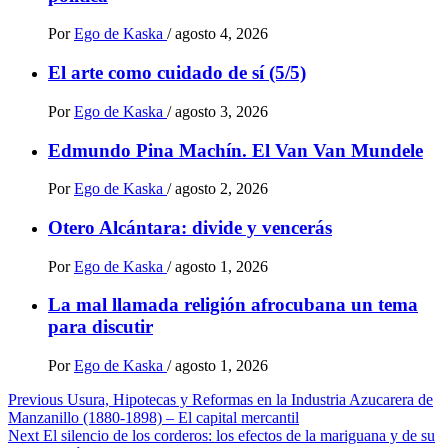
Por
Ego de Kaska
/
agosto 4, 2026
El arte como cuidado de sí (5/5)
Por
Ego de Kaska
/
agosto 3, 2026
Edmundo Pina Machín. El Van Van Mundele
Por
Ego de Kaska
/
agosto 2, 2026
Otero Alcántara: divide y vencerás
Por
Ego de Kaska
/
agosto 1, 2026
La mal llamada religión afrocubana un tema
para discutir
Por
Ego de Kaska
/
agosto 1, 2026
Post
Previous
Usura, Hipotecas y Reformas en la Industria Azucarera de
Manzanillo (1880-1898) – El capital mercantil
navigation
Next
El silencio de los corderos: los efectos de la mariguana y de su