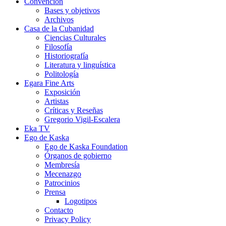
Convención
Bases y objetivos
Archivos
Casa de la Cubanidad
Ciencias Culturales
Filosofía
Historiografía
Literatura y linguística
Politología
Egara Fine Arts
Exposición
Artistas
Críticas y Reseñas
Gregorio Vigil-Escalera
Eka TV
Ego de Kaska
Ego de Kaska Foundation
Órganos de gobierno
Membresía
Mecenazgo
Patrocinios
Prensa
Logotipos
Contacto
Privacy Policy