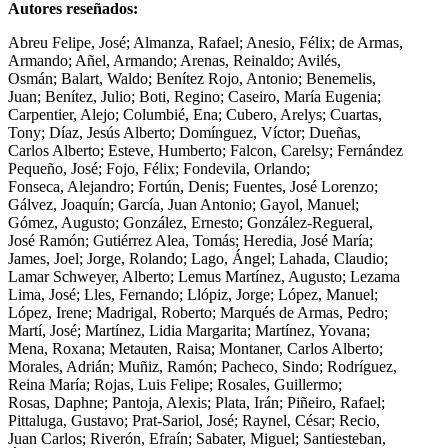
Autores reseñados:
Abreu Felipe, José; Almanza, Rafael; Anesio, Félix; de Armas,
Armando; Añel, Armando; Arenas, Reinaldo; Avilés,
Osmán; Balart, Waldo; Benítez Rojo, Antonio; Benemelis,
Juan; Benítez, Julio; Boti, Regino; Caseiro, María Eugenia;
Carpentier, Alejo; Columbié, Ena; Cubero, Arelys; Cuartas,
Tony; Díaz, Jesús Alberto; Domínguez, Víctor; Dueñas,
Carlos Alberto; Esteve, Humberto; Falcon, Carelsy; Fernández
Pequeño, José; Fojo, Félix; Fondevila, Orlando;
Fonseca, Alejandro; Fortún, Denis; Fuentes, José Lorenzo;
Gálvez, Joaquín; García, Juan Antonio; Gayol, Manuel;
Gómez, Augusto; González, Ernesto; González-Regueral,
José Ramón; Gutiérrez Alea, Tomás; Heredia, José María;
James, Joel; Jorge, Rolando; Lago, Ángel; Lahada, Claudio;
Lamar Schweyer, Alberto; Lemus Martínez, Augusto; Lezama
Lima, José; Lles, Fernando; Llópiz, Jorge; López, Manuel;
López, Irene; Madrigal, Roberto; Marqués de Armas, Pedro;
Martí, José; Martínez, Lidia Margarita; Martínez, Yovana;
Mena, Roxana; Metauten, Raisa; Montaner, Carlos Alberto;
Morales, Adrián; Muñiz, Ramón; Pacheco, Sindo; Rodríguez,
Reina María; Rojas, Luis Felipe; Rosales, Guillermo;
Rosas, Daphne; Pantoja, Alexis; Plata, Irán; Piñeiro, Rafael;
Pittaluga, Gustavo; Prat-Sariol, José; Raynel, César; Recio,
Juan Carlos; Riverón, Efraín; Sabater, Miguel; Santiesteban,