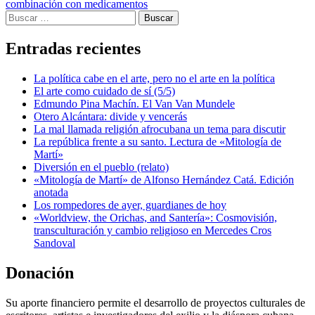
combinación con medicamentos
Buscar:
Entradas recientes
La política cabe en el arte, pero no el arte en la política
El arte como cuidado de sí (5/5)
Edmundo Pina Machín. El Van Van Mundele
Otero Alcántara: divide y vencerás
La mal llamada religión afrocubana un tema para discutir
La república frente a su santo. Lectura de «Mitología de
Martí»
Diversión en el pueblo (relato)
«Mitología de Martí» de Alfonso Hernández Catá. Edición
anotada
Los rompedores de ayer, guardianes de hoy
«Worldview, the Orichas, and Santería»: Cosmovisión,
transculturación y cambio religioso en Mercedes Cros
Sandoval
Donación
Su aporte financiero permite el desarrollo de proyectos culturales de