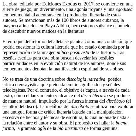
La obra, editada por Ediciones Exodus en 2017, se convierte en una
suerte de juego, un divertimento, una agonía troyana y una
egodisea
temperamental al adentrarse en la producción literaria de estos
autores. Se mencionan más de 100 libros de autores cubanos, la
mayoría afincados en Playa Albina, pero esto no satisface el anhelo
de descubrir nuevos matices en la literatura.
El enfoque del retorno del atleta se plantea como una condición que
podría cuestionar la cultura literaria que ha estado dominada por la
representación de la imagen
mítico-positivista
de la historia. Las
reseñas escritas para esta obra buscan desvelar las posibles
particularidades en la evolución natural de los autores, donde sus
temperamentos denotan la manifestación espiritual de sus obras.
No se trata de una doctrina sobre
discología narrativa
, poética,
crítica o ensayística que pretenda emitir significados y señales
teleológicas. Por el contrario, el objetivo es captar, a través de cada
texto, cómo el lanzamiento y alcance del
disco literario
se produce
de manera natural, impulsado por la fuerza interna del
discóbolo
(el
escultor del disco). La metáfora del
discóbolo
se utiliza para explorar
una antigua forma de crítica literaria basada en la manipulación
excesiva de hechos y técnicas de escritura, lo cual no añade nada a
la relación entre el autor y su obra. El propósito es hallar la
buena
forma
, la gramatología de la
bio-literatura
de forma genuina.