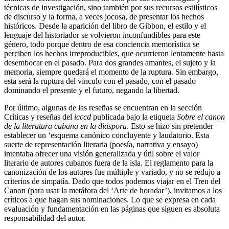
técnicas de investigación, sino también por sus recursos estilísticos
de discurso y la forma, a veces jocosa, de presentar los hechos
históricos. Desde la aparición del libro de Gibbon, el estilo y el
lenguaje del historiador se volvieron inconfundibles para este
género, todo porque dentro de esa conciencia memorística se
perciben los hechos irreproducibles, que ocurrieron lentamente hasta
desembocar en el pasado. Para dos grandes amantes, el sujeto y la
memoria, siempre quedará el momento de la ruptura. Sin embargo,
esta será la ruptura del vínculo con el pasado, con el pasado
dominando el presente y el futuro, negando la libertad.
Por último, algunas de las reseñas se encuentran en la sección
Críticas y reseñas del
icccd
publicada bajo la etiqueta
Sobre el canon
de la literatura cubana en la diáspora
. Esto se hizo sin pretender
establecer un ‘esquema canónico concluyente y laudatorio. Esta
suerte de representación literaria (poesía, narrativa y ensayo)
intentaba ofrecer una visión generalizada y útil sobre el valor
literario de autores cubanos fuera de la isla. El reglamento para la
canonización de los autores fue múltiple y variado, y no se redujo a
criterios de simpatía. Dado que todos podemos viajar en el Tren del
Canon (para usar la metáfora del ‘Arte de horadar’), invitamos a los
críticos a que hagan sus nominaciones. Lo que se expresa en cada
evaluación y fundamentación en las páginas que siguen es absoluta
responsabilidad del autor.