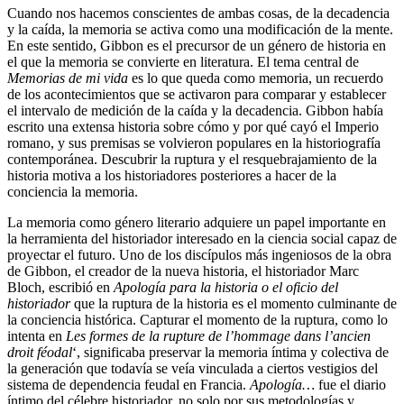
Cuando nos hacemos conscientes de ambas cosas, de la decadencia
y la caída, la memoria se activa como una modificación de la mente.
En este sentido, Gibbon es el precursor de un género de historia en
el que la memoria se convierte en literatura. El tema central de
Memorias de mi vida
es lo que queda como memoria, un recuerdo
de los acontecimientos que se activaron para comparar y establecer
el intervalo de medición de la caída y la decadencia. Gibbon había
escrito una extensa historia sobre cómo y por qué cayó el Imperio
romano, y sus premisas se volvieron populares en la historiografía
contemporánea. Descubrir la ruptura y el resquebrajamiento de la
historia motiva a los historiadores posteriores a hacer de la
conciencia la memoria.
La memoria como género literario adquiere un papel importante en
la herramienta del historiador interesado en la ciencia social capaz de
proyectar el futuro. Uno de los discípulos más ingeniosos de la obra
de Gibbon, el creador de la nueva historia, el historiador Marc
Bloch, escribió en
Apología para la historia o el oficio del
historiador
que la ruptura de la historia es el momento culminante de
la conciencia histórica. Capturar el momento de la ruptura, como lo
intenta en
Les formes de la
rupture de l’hommage dans l’ancien
droit féodal
‘, significaba preservar la memoria íntima y colectiva de
la generación que todavía se veía vinculada a ciertos vestigios del
sistema de dependencia feudal en Francia.
Apología…
fue el diario
íntimo del célebre historiador, no solo por sus metodologías y