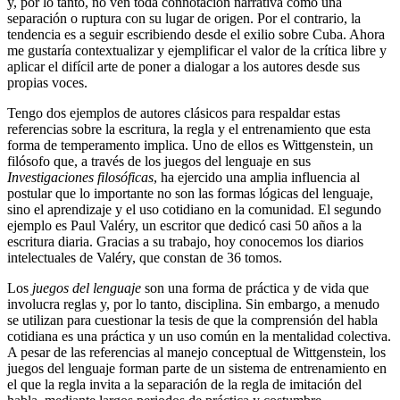
y, por lo tanto, no ven toda connotación narrativa como una
separación o ruptura con su lugar de origen. Por el contrario, la
tendencia es a seguir escribiendo desde el exilio sobre Cuba. Ahora
me gustaría contextualizar y ejemplificar el valor de la crítica libre y
aplicar el difícil arte de poner a dialogar a los autores desde sus
propias voces.
Tengo dos ejemplos de autores clásicos para respaldar estas
referencias sobre la escritura, la regla y el entrenamiento que esta
forma de temperamento implica. Uno de ellos es Wittgenstein, un
filósofo que, a través de los juegos del lenguaje en sus
Investigaciones filosóficas
, ha ejercido una amplia influencia al
postular que lo importante no son las formas lógicas del lenguaje,
sino el aprendizaje y el uso cotidiano en la comunidad. El segundo
ejemplo es Paul Valéry, un escritor que dedicó casi 50 años a la
escritura diaria. Gracias a su trabajo, hoy conocemos los diarios
intelectuales de Valéry, que constan de 36 tomos.
Los
juegos del lenguaje
son una forma de práctica y de vida que
involucra reglas y, por lo tanto, disciplina. Sin embargo, a menudo
se utilizan para cuestionar la tesis de que la comprensión del habla
cotidiana es una práctica y un uso común en la mentalidad colectiva.
A pesar de las referencias al manejo conceptual de Wittgenstein, los
juegos del lenguaje forman parte de un sistema de entrenamiento en
el que la regla invita a la separación de la regla de imitación del