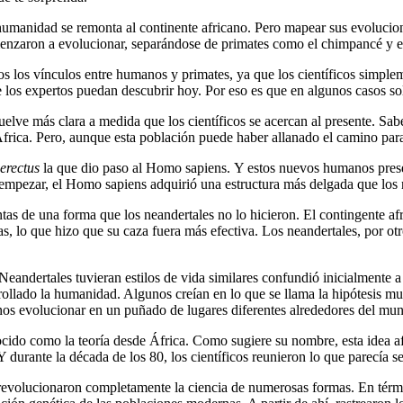
humanidad se remonta al continente africano. Pero mapear sus evolucio
menzaron a evolucionar, separándose de primates como el chimpancé y 
os los vínculos entre humanos y primates, ya que los científicos simpleme
e los expertos puedan descubrir hoy. Por eso es que en algunos casos so
uelve más clara a medida que los científicos se acercan al presente. Sa
África. Pero, aunque esta población puede haber allanado el camino par
rectus
la que dio paso al Homo sapiens. Y estos nuevos humanos presen
 empezar, el Homo sapiens adquirió una estructura más delgada que los 
 de una forma que los neandertales no lo hicieron. El contingente afri
s, lo que hizo que su caza fuera más efectiva. Los neandertales, por ot
andertales tuvieran estilos de vida similares confundió inicialmente a
ollado la humanidad. Algunos creían en lo que se llama la hipótesis mul
os evolucionar en un puñado de lugares diferentes alrededores del mu
cido como la teoría desde África. Como sugiere su nombre, esta idea 
Y durante la década de los 80, los científicos reunieron lo que parecía s
volucionaron completamente la ciencia de numerosas formas. En término