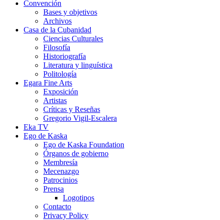
Convención
Bases y objetivos
Archivos
Casa de la Cubanidad
Ciencias Culturales
Filosofía
Historiografía
Literatura y linguística
Politología
Egara Fine Arts
Exposición
Artistas
Críticas y Reseñas
Gregorio Vigil-Escalera
Eka TV
Ego de Kaska
Ego de Kaska Foundation
Órganos de gobierno
Membresía
Mecenazgo
Patrocinios
Prensa
Logotipos
Contacto
Privacy Policy