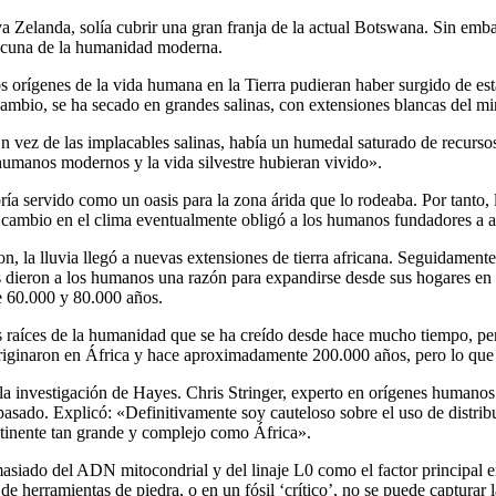
elanda, solía cubrir una gran franja de la actual Botswana. Sin emb
a cuna de la humanidad moderna.
 los orígenes de la vida humana en la Tierra pudieran haber surgido de e
ambio, se ha secado en grandes salinas, con extensiones blancas del mine
n vez de las implacables salinas, había un humedal saturado de recurso
humanos modernos y la vida silvestre hubieran vivido».
a servido como un oasis para la zona árida que lo rodeaba. Por tanto
 cambio en el clima eventualmente obligó a los humanos fundadores a a
n, la lluvia llegó a nuevas extensiones de tierra africana. Seguidamente
s dieron a los humanos una razón para expandirse desde sus hogares en 
e 60.000 y 80.000 años.
las raíces de la humanidad que se ha creído desde hace mucho tiempo, 
inaron en África y hace aproximadamente 200.000 años, pero lo que n
 la investigación de Hayes. Chris Stringer, experto en orígenes humano
sado. Explicó: «Definitivamente soy cauteloso sobre el uso de distribu
ntinente tan grande y complejo como África».
siado del ADN mitocondrial y del linaje L0 como el factor principal en
de herramientas de piedra, o en un fósil ‘crítico’, no se puede captura