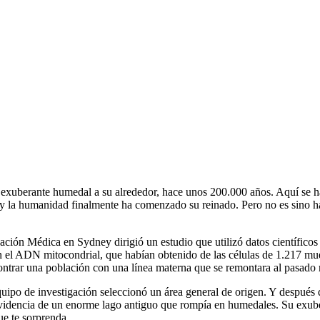
 el exuberante humedal a su alrededor, hace unos 200.000 años. Aquí se 
y la humanidad finalmente ha comenzado su reinado. Pero no es sino has
ción Médica en Sydney dirigió un estudio que utilizó datos científicos e
 el ADN mitocondrial, que habían obtenido de las células de 1.217 mues
contrar una población con una línea materna que se remontara al pasado 
uipo de investigación seleccionó un área general de origen. Y después 
videncia de un enorme lago antiguo que rompía en humedales. Su exube
ue te sorprenda.