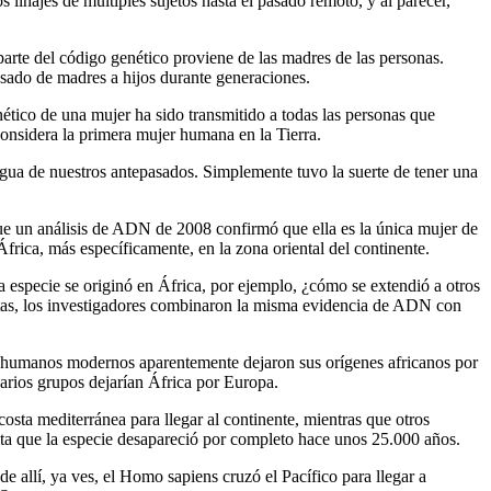
s linajes de múltiples sujetos hasta el pasado remoto, y al parecer,
 parte del código genético proviene de las madres de las personas.
sado de madres a hijos durante generaciones.
nético de una mujer ha sido transmitido a todas las personas que
considera la primera mujer humana en la Tierra.
igua de nuestros antepasados. Simplemente tuvo la suerte de tener una
ue un análisis de ADN de 2008 confirmó que ella es la única mujer de
África, más específicamente, en la zona oriental del continente.
a especie se originó en África, por ejemplo, ¿cómo se extendió a otros
ntas, los investigadores combinaron la misma evidencia de ADN con
s humanos modernos aparentemente dejaron sus orígenes africanos por
rios grupos dejarían África por Europa.
sta mediterránea para llegar al continente, mientras que otros
ta que la especie desapareció por completo hace unos 25.000 años.
 allí, ya ves, el Homo sapiens cruzó el Pacífico para llegar a