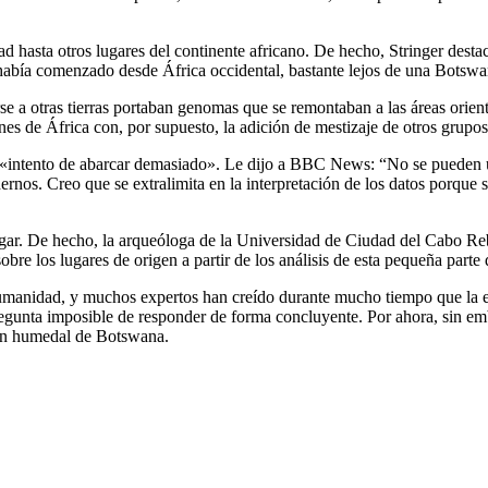
ad hasta otros lugares del continente africano. De hecho, Stringer des
 había comenzado desde África occidental, bastante lejos de una Botswan
se a otras tierras portaban genomas que se remontaban a las áreas orien
s de África con, por supuesto, la adición de mestizaje de otros grupo
 «intento de abarcar demasiado». Le dijo a BBC News: “No se pueden uti
rnos. Creo que se extralimita en la interpretación de los datos porque
ugar. De hecho, la arqueóloga de la Universidad de Ciudad del Cabo R
 sobre los lugares de origen a partir de los análisis de esta pequeña p
humanidad, y muchos expertos han creído durante mucho tiempo que la es
egunta imposible de responder de forma concluyente. Por ahora, sin e
un humedal de Botswana.