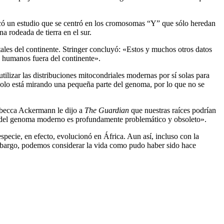
tacó un estudio que se centró en los cromosomas “Y” que sólo heredan
a rodeada de tierra en el sur.
tales del continente. Stringer concluyó: «Estos y muchos otros datos
s humanos fuera del continente».
lizar las distribuciones mitocondriales modernas por sí solas para
 solo está mirando una pequeña parte del genoma, por lo que no se
ebecca Ackermann le dijo a
The Guardian
que nuestras raíces podrían
arte del genoma moderno es profundamente problemático y obsoleto».
pecie, en efecto, evolucionó en África. Aun así, incluso con la
mbargo, podemos considerar la vida como pudo haber sido hace