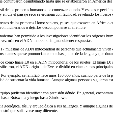
ie continuaron deambulando hasta que se establecieron en América del 
 fósil de los primeros humanos que comenzaron todo. Y esto es especial
 en día el paisaje seco se erosiona con facilidad, revelando los huesos d
 restos de los primeros Homo sapiens, ya sea que excaven en África o e
ron incinerarlos o dejarlos descomponerse al aire libre.
a modernas han permitido a los investigadores identificar los orígenes h
 vez más en el ADN mitocondrial para obtener respuestas.
7 muestras de ADN mitocondrial de personas que actualmente viven en 
onsonantes que se pronuncian como chasquidos de la lengua y que dura
noce como linaje L0 en el ADN mitocondrial de los sujetos. El linaje L
ificaron, el ADN original de Eve se dividió en cinco ramas principales
s. Por ejemplo, se ramificó hace unos 130.000 años, cuando parte de la
dad de sustentar la vida humana. Aunque algunas personas siguieron este f
uipo pudieron identificar con precisión dónde. En general, encontraro
ia hasta Botswana y luego hasta Zimbabwe.
a geológica, fósil y arqueológica a sus hallazgos. Y aunque algunas de l
ostró que solía verse muy diferente.