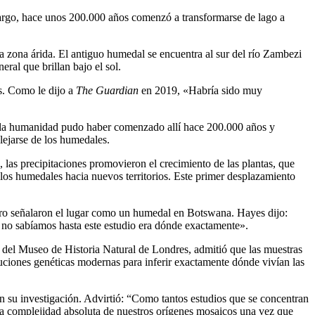
argo, hace unos 200.000 años comenzó a transformarse de lago a
sta zona árida. El antiguo humedal se encuentra al sur del río Zambezi
ral que brillan bajo el sol.
s. Como le dijo a
The Guardian
en 2019, «Habría sido muy
, la humanidad pudo haber comenzado allí hace 200.000 años y
lejarse de los humedales.
, las precipitaciones promovieron el crecimiento de las plantas, que
los humedales hacia nuevos territorios. Este primer desplazamiento
pero señalaron el lugar como un humedal en Botswana. Hayes dijo:
o sabíamos hasta este estudio era dónde exactamente».
s del Museo de Historia Natural de Londres, admitió que las muestras
ciones genéticas modernas para inferir exactamente dónde vivían las
 su investigación. Advirtió: “Como tantos estudios que se concentran
r la complejidad absoluta de nuestros orígenes mosaicos una vez que