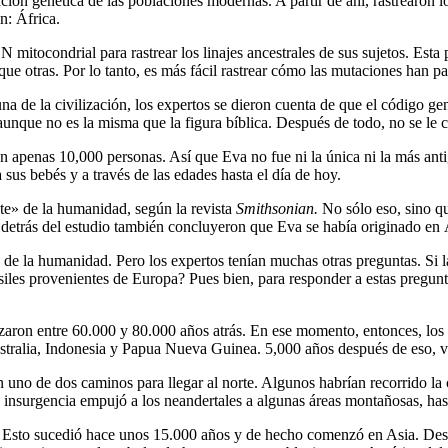
ación genética de las poblaciones modernas. A partir de ahí, rastrearon lo
n: África.
 mitocondrial para rastrear los linajes ancestrales de sus sujetos. Esta
 otras. Por lo tanto, es más fácil rastrear cómo las mutaciones han pa
a de la civilización, los expertos se dieron cuenta de que el código ge
aunque no es la misma que la figura bíblica. Después de todo, no se le 
n apenas 10,000 personas. Así que Eva no fue ni la única ni la más ant
sus bebés y a través de las edades hasta el día de hoy.
e» de la humanidad, según la revista
Smithsonian.
No sólo eso, sino q
os detrás del estudio también concluyeron que Eva se había originado en 
 de la humanidad. Pero los expertos tenían muchas otras preguntas. Si l
siles provenientes de Europa? Pues bien, para responder a estas pregu
zaron entre 60.000 y 80.000 años atrás. En ese momento, entonces, lo
ralia, Indonesia y Papua Nueva Guinea. 5,000 años después de eso, va
o de dos caminos para llegar al norte. Algunos habrían recorrido la co
nsurgencia empujó a los neandertales a algunas áreas montañosas, has
s. Esto sucedió hace unos 15.000 años y de hecho comenzó en Asia. Desde