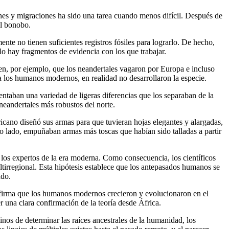
nes y migraciones ha sido una tarea cuando menos difícil. Después de
el bonobo.
nte no tienen suficientes registros fósiles para lograrlo. De hecho,
lo hay fragmentos de evidencia con los que trabajar.
ben, por ejemplo, que los neandertales vagaron por Europa e incluso
a los humanos modernos, en realidad no desarrollaron la especie.
taban una variedad de ligeras diferencias que los separaban de la
neandertales más robustos del norte.
cano diseñó sus armas para que tuvieran hojas elegantes y alargadas,
ro lado, empuñaban armas más toscas que habían sido talladas a partir
 los expertos de la era moderna. Como consecuencia, los científicos
tirregional. Esta hipótesis establece que los antepasados humanos se
ndo.
afirma que los humanos modernos crecieron y evolucionaron en el
er una clara confirmación de la teoría desde África.
s de determinar las raíces ancestrales de la humanidad, los