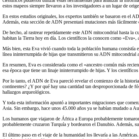
científicos pudieron utilizar estas herramientas para analizar la inform
estos mapeos siempre llevaron a los investigadores a un lugar de orige
En estos estudios originales, los expertos también se basaron en el ADN
Además, esta sección de ADN presentará mutaciones más fácilmente que
De hecho, al rastrear repetidamente este ADN mitocondrial hasta la cun
habitan la Tierra hoy en día. Los científicos la conocen como «Eva», 
Más bien, esta Eva vivió cuando toda la población humana consistía e
línea ininterrumpida de hijas que transmitieron su ADN mitocondrial a 
En resumen, Eva es considerada como el «ancestro común más recient
esa época que tiene un linaje ininterrumpido de hijas. Y los científic
Por lo tanto, el ADN de Eva pareció revelar el comienzo de la historia
continentes? ¿Y por qué hay una cantidad tan desproporcionada de fó
hallazgos arqueológicos.
Y toda esta información apuntó a importantes migraciones que comen
Asia. Sin embargo, hace unos 45.000 años ya se habían mudado a Aust
Los humanos que viajaron de África a Europa probablemente tomaron un
probablemente cruzaron Turquía y bordearon el Danubio. Además, su i
El último paso en el viaje de la humanidad los llevaría a las América