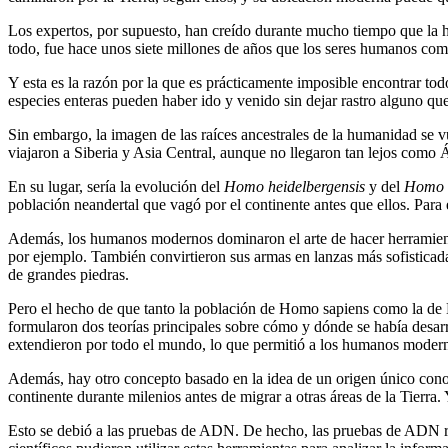
Los expertos, por supuesto, han creído durante mucho tiempo que la 
todo, fue hace unos siete millones de años que los seres humanos co
Y esta es la razón por la que es prácticamente imposible encontrar tod
especies enteras pueden haber ido y venido sin dejar rastro alguno qu
Sin embargo, la imagen de las raíces ancestrales de la humanidad se v
viajaron a Siberia y Asia Central, aunque no llegaron tan lejos como 
En su lugar, sería la evolución del
Homo heidelbergensis
y del
Homo e
población neandertal que vagó por el continente antes que ellos. Para
Además, los humanos modernos dominaron el arte de hacer herramientas
por ejemplo. También convirtieron sus armas en lanzas más sofisticada
de grandes piedras.
Pero el hecho de que tanto la población de Homo sapiens como la de Ne
formularon dos teorías principales sobre cómo y dónde se había desarr
extendieron por todo el mundo, lo que permitió a los humanos modern
Además, hay otro concepto basado en la idea de un origen único cono
continente durante milenios antes de migrar a otras áreas de la Tierra. 
Esto se debió a las pruebas de ADN. De hecho, las pruebas de ADN re