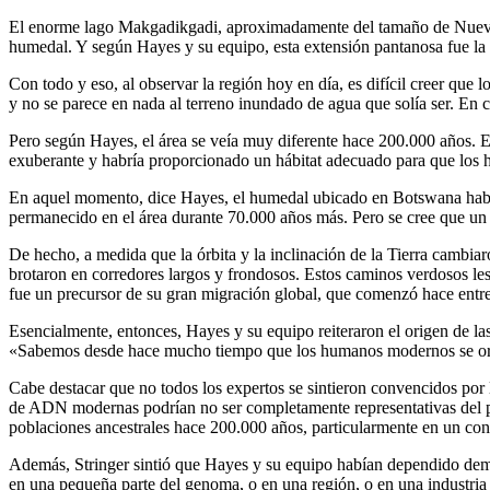
El enorme lago Makgadikgadi, aproximadamente del tamaño de Nueva Z
humedal. Y según Hayes y su equipo, esta extensión pantanosa fue l
Con todo y eso, al observar la región hoy en día, es difícil creer que
y no se parece en nada al terreno inundado de agua que solía ser. En c
Pero según Hayes, el área se veía muy diferente hace 200.000 años. E
exuberante y habría proporcionado un hábitat adecuado para que los 
En aquel momento, dice Hayes, el humedal ubicado en Botswana habrí
permanecido en el área durante 70.000 años más. Pero se cree que un
De hecho, a medida que la órbita y la inclinación de la Tierra cambiaro
brotaron en corredores largos y frondosos. Estos caminos verdosos le
fue un precursor de su gran migración global, que comenzó hace entr
Esencialmente, entonces, Hayes y su equipo reiteraron el origen de 
«Sabemos desde hace mucho tiempo que los humanos modernos se orig
Cabe destacar que no todos los expertos se sintieron convencidos por
de ADN modernas podrían no ser completamente representativas del pa
poblaciones ancestrales hace 200.000 años, particularmente en un co
Además, Stringer sintió que Hayes y su equipo habían dependido dema
en una pequeña parte del genoma, o en una región, o en una industria 