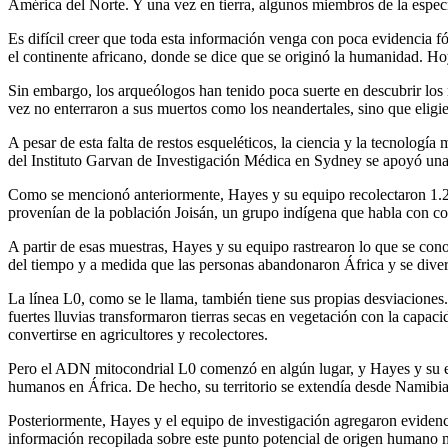
América del Norte. Y una vez en tierra, algunos miembros de la espec
Es difícil creer que toda esta información venga con poca evidencia
el continente africano, donde se dice que se originó la humanidad. Hoy
Sin embargo, los arqueólogos han tenido poca suerte en descubrir los
vez no enterraron a sus muertos como los neandertales, sino que eligie
A pesar de esta falta de restos esqueléticos, la ciencia y la tecnologí
del Instituto Garvan de Investigación Médica en Sydney se apoyó una
Como se mencionó anteriormente, Hayes y su equipo recolectaron 1.21
provenían de la población Joisán, un grupo indígena que habla con c
A partir de esas muestras, Hayes y su equipo rastrearon lo que se co
del tiempo y a medida que las personas abandonaron África y se divers
La línea L0, como se le llama, también tiene sus propias desviacione
fuertes lluvias transformaron tierras secas en vegetación con la capaci
convertirse en agricultores y recolectores.
Pero el ADN mitocondrial L0 comenzó en algún lugar, y Hayes y su eq
humanos en África. De hecho, su territorio se extendía desde Namib
Posteriormente, Hayes y el equipo de investigación agregaron evidenci
información recopilada sobre este punto potencial de origen humano m