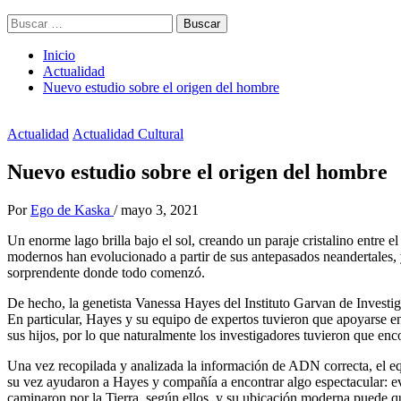
Buscar:
Inicio
Actualidad
Nuevo estudio sobre el origen del hombre
Actualidad
Actualidad Cultural
Nuevo estudio sobre el origen del hombre
Por
Ego de Kaska
/
mayo 3, 2021
Un enorme lago brilla bajo el sol, creando un paraje cristalino entre
modernos han evolucionado a partir de sus antepasados neandertales, 
sorprendente donde todo comenzó.
De hecho, la genetista Vanessa Hayes del Instituto Garvan de Investiga
En particular, Hayes y su equipo de expertos tuvieron que apoyarse en
sus hijos, por lo que naturalmente los investigadores tuvieron que en
Una vez recopilada y analizada la información de ADN correcta, el eq
su vez ayudaron a Hayes y compañía a encontrar algo espectacular: e
caminaron por la Tierra, según ellos, y su ubicación moderna puede q