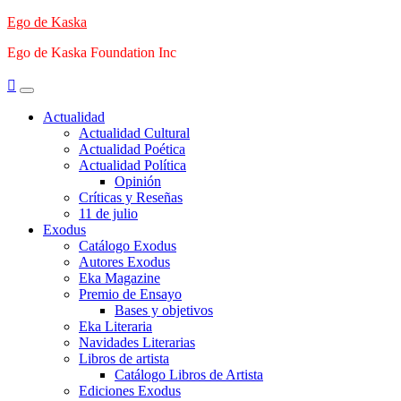
Saltar
Ego de Kaska
al
Ego de Kaska Foundation Inc
contenido
Menú
principal
Actualidad
Actualidad Cultural
Actualidad Poética
Actualidad Política
Opinión
Críticas y Reseñas
11 de julio
Exodus
Catálogo Exodus
Autores Exodus
Eka Magazine
Premio de Ensayo
Bases y objetivos
Eka Literaria
Navidades Literarias
Libros de artista
Catálogo Libros de Artista
Ediciones Exodus