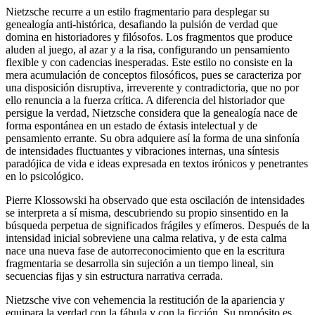
Nietzsche recurre a un estilo fragmentario para desplegar su
genealogía anti-histórica, desafiando la pulsión de verdad que
domina en historiadores y filósofos. Los fragmentos que produce
aluden al juego, al azar y a la risa, configurando un pensamiento
flexible y con cadencias inesperadas. Este estilo no consiste en la
mera acumulación de conceptos filosóficos, pues se caracteriza por
una disposición disruptiva, irreverente y contradictoria, que no por
ello renuncia a la fuerza crítica. A diferencia del historiador que
persigue la verdad, Nietzsche considera que la genealogía nace de
forma espontánea en un estado de éxtasis intelectual y de
pensamiento errante. Su obra adquiere así la forma de una sinfonía
de intensidades fluctuantes y vibraciones internas, una síntesis
paradójica de vida e ideas expresada en textos irónicos y penetrantes
en lo psicológico.
Pierre Klossowski ha observado que esta oscilación de intensidades
se interpreta a sí misma, descubriendo su propio sinsentido en la
búsqueda perpetua de significados frágiles y efímeros. Después de la
intensidad inicial sobreviene una calma relativa, y de esta calma
nace una nueva fase de autorreconocimiento que en la escritura
fragmentaria se desarrolla sin sujeción a un tiempo lineal, sin
secuencias fijas y sin estructura narrativa cerrada.
Nietzsche vive con vehemencia la restitución de la apariencia y
equipara la verdad con la fábula y con la ficción. Su propósito es