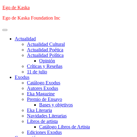
Saltar
Ego de Kaska
al
Ego de Kaska Foundation Inc
contenido
Menú
principal
Actualidad
Actualidad Cultural
Actualidad Poética
Actualidad Política
Opinión
Críticas y Reseñas
11 de julio
Exodus
Catálogo Exodus
Autores Exodus
Eka Magazine
Premio de Ensayo
Bases y objetivos
Eka Literaria
Navidades Literarias
Libros de artista
Catálogo Libros de Artista
Ediciones Exodus