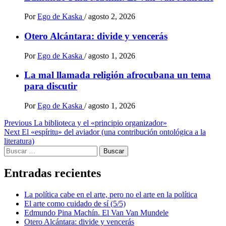
Por
Ego de Kaska
/
agosto 2, 2026
Otero Alcántara: divide y vencerás
Por
Ego de Kaska
/
agosto 1, 2026
La mal llamada religión afrocubana un tema
para discutir
Por
Ego de Kaska
/
agosto 1, 2026
Post
Previous
La biblioteca y el «principio organizador»
Next
El «espíritu» del aviador (una contribución ontológica a la
navigation
literatura)
Buscar:
Entradas recientes
La política cabe en el arte, pero no el arte en la política
El arte como cuidado de sí (5/5)
Edmundo Pina Machín. El Van Van Mundele
Otero Alcántara: divide y vencerás