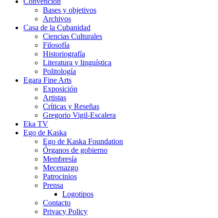
Convención
Bases y objetivos
Archivos
Casa de la Cubanidad
Ciencias Culturales
Filosofía
Historiografía
Literatura y linguística
Politología
Egara Fine Arts
Exposición
Artistas
Críticas y Reseñas
Gregorio Vigil-Escalera
Eka TV
Ego de Kaska
Ego de Kaska Foundation
Órganos de gobierno
Membresía
Mecenazgo
Patrocinios
Prensa
Logotipos
Contacto
Privacy Policy