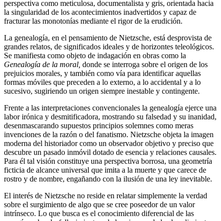
perspectiva como meticulosa, documentalista y gris, orientada hacia
la singularidad de los acontecimientos inadvertidos y capaz de
fracturar las monotonías mediante el rigor de la erudición.
La genealogía, en el pensamiento de Nietzsche, está desprovista de
grandes relatos, de significados ideales y de horizontes teleológicos.
Se manifiesta como objeto de indagación en obras como la
Genealogía de la moral,
donde se interroga sobre el origen de los
prejuicios morales, y también como vía para identificar aquellas
formas móviles que preceden a lo externo, a lo accidental y a lo
sucesivo, sugiriendo un origen siempre inestable y contingente.
Frente a las interpretaciones convencionales la genealogía ejerce una
labor irónica y desmitificadora, mostrando su falsedad y su inanidad,
desenmascarando supuestos principios solemnes como meras
invenciones de la razón o del fanatismo. Nietzsche objeta la imagen
moderna del historiador como un observador objetivo y preciso que
descubre un pasado inmóvil dotado de esencia y relaciones causales.
Para él tal visión constituye una perspectiva borrosa, una geometría
ficticia de alcance universal que imita a la muerte y que carece de
rostro y de nombre, engañando con la ilusión de una ley inevitable.
El interés de Nietzsche no reside en relatar simplemente la verdad
sobre el surgimiento de algo que se cree poseedor de un valor
intrínseco. Lo que busca es el conocimiento diferencial de las