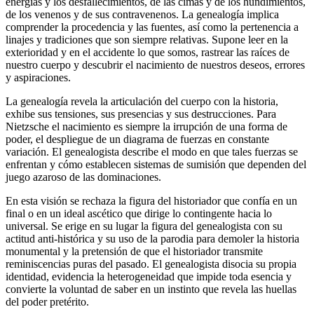
energías y los desfallecimientos, de las cimas y de los hundimientos,
de los venenos y de sus contravenenos. La genealogía implica
comprender la procedencia y las fuentes, así como la pertenencia a
linajes y tradiciones que son siempre relativas. Supone leer en la
exterioridad y en el accidente lo que somos, rastrear las raíces de
nuestro cuerpo y descubrir el nacimiento de nuestros deseos, errores
y aspiraciones.
La genealogía revela la articulación del cuerpo con la historia,
exhibe sus tensiones, sus presencias y sus destrucciones. Para
Nietzsche el nacimiento es siempre la irrupción de una forma de
poder, el despliegue de un diagrama de fuerzas en constante
variación. El genealogista describe el modo en que tales fuerzas se
enfrentan y cómo establecen sistemas de sumisión que dependen del
juego azaroso de las dominaciones.
En esta visión se rechaza la figura del historiador que confía en un
final o en un ideal ascético que dirige lo contingente hacia lo
universal. Se erige en su lugar la figura del genealogista con su
actitud anti-histórica y su uso de la parodia para demoler la historia
monumental y la pretensión de que el historiador transmite
reminiscencias puras del pasado. El genealogista disocia su propia
identidad, evidencia la heterogeneidad que impide toda esencia y
convierte la voluntad de saber en un instinto que revela las huellas
del poder pretérito.