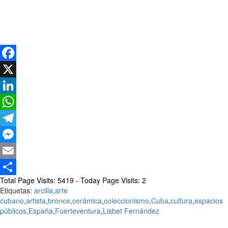
Facebook
X
LinkedIn
WhatsApp
Telegram
Messenger
Email
Total Page Visits: 5419 - Today Page Visits: 2
Compartir
Etiquetas:
arcilla
,
arte
cubano
,
artista
,
bronce
,
cerámica
,
coleccionismo
,
Cuba
,
cultura
,
espacios
públicos
,
España
,
Fuerteventura
,
Lisbet Fernández