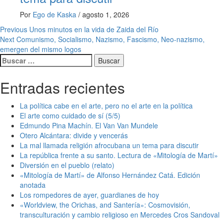
Por
Ego de Kaska
/
agosto 1, 2026
Post
Previous
Unos minutos en la vida de Zaida del Río
Next
Comunismo, Socialismo, Nazismo, Fascismo, Neo-nazismo,
navigation
emergen del mismo logos
Buscar:
Entradas recientes
La política cabe en el arte, pero no el arte en la política
El arte como cuidado de sí (5/5)
Edmundo Pina Machín. El Van Van Mundele
Otero Alcántara: divide y vencerás
La mal llamada religión afrocubana un tema para discutir
La república frente a su santo. Lectura de «Mitología de Martí»
Diversión en el pueblo (relato)
«Mitología de Martí» de Alfonso Hernández Catá. Edición
anotada
Los rompedores de ayer, guardianes de hoy
«Worldview, the Orichas, and Santería»: Cosmovisión,
transculturación y cambio religioso en Mercedes Cros Sandoval