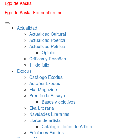
Saltar
Ego de Kaska
al
Ego de Kaska Foundation Inc
contenido
Menú
Actualidad
principal
Actualidad Cultural
Actualidad Poética
Actualidad Política
Opinión
Críticas y Reseñas
11 de julio
Exodus
Catálogo Exodus
Autores Exodus
Eka Magazine
Premio de Ensayo
Bases y objetivos
Eka Literaria
Navidades Literarias
Libros de artista
Catálogo Libros de Artista
Ediciones Exodus