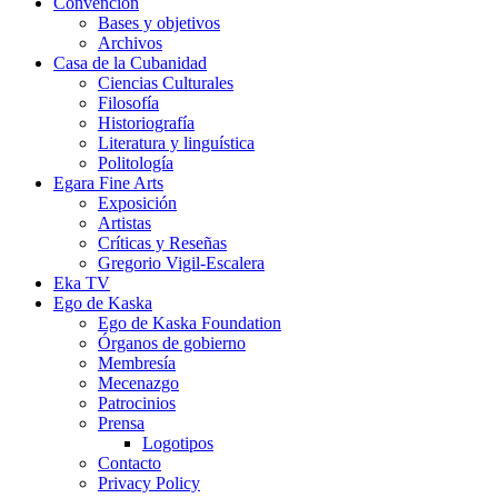
Convención
Bases y objetivos
Archivos
Casa de la Cubanidad
Ciencias Culturales
Filosofía
Historiografía
Literatura y linguística
Politología
Egara Fine Arts
Exposición
Artistas
Críticas y Reseñas
Gregorio Vigil-Escalera
Eka TV
Ego de Kaska
Ego de Kaska Foundation
Órganos de gobierno
Membresía
Mecenazgo
Patrocinios
Prensa
Logotipos
Contacto
Privacy Policy