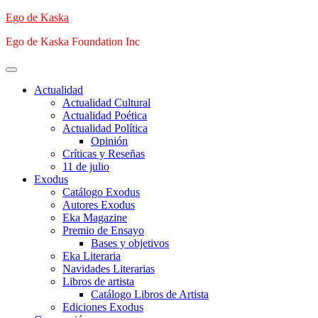
Saltar
Ego de Kaska
al
Ego de Kaska Foundation Inc
contenido
Menú
principal
Actualidad
Actualidad Cultural
Actualidad Poética
Actualidad Política
Opinión
Críticas y Reseñas
11 de julio
Exodus
Catálogo Exodus
Autores Exodus
Eka Magazine
Premio de Ensayo
Bases y objetivos
Eka Literaria
Navidades Literarias
Libros de artista
Catálogo Libros de Artista
Ediciones Exodus