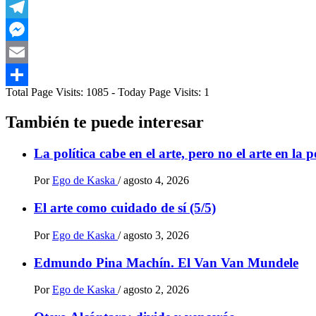
WhatsApp
Telegram
Messenger
Email
Total Page Visits: 1085 - Today Page Visits: 1
Compartir
También te puede interesar
La política cabe en el arte, pero no el arte en la p
Por
Ego de Kaska
/
agosto 4, 2026
El arte como cuidado de sí (5/5)
Por
Ego de Kaska
/
agosto 3, 2026
Edmundo Pina Machín. El Van Van Mundele
Por
Ego de Kaska
/
agosto 2, 2026