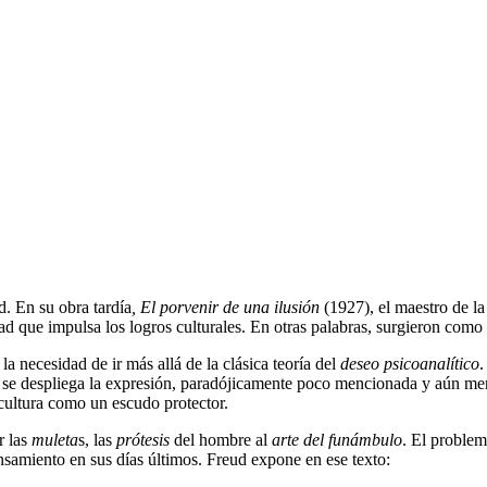
. En su obra tardía
, El porvenir de una ilusión
(1927), el maestro de la
ad que impulsa los logros culturales. En otras palabras, surgieron como 
a necesidad de ir más allá de la clásica teoría del
deseo psicoanalítico
.
ue se despliega la expresión, paradójicamente poco mencionada y aún m
cultura como un escudo protector.
r las
muleta
s, las
prótesis
del hombre al
arte del funámbulo
. El problem
ensamiento en sus días últimos. Freud expone en ese texto: