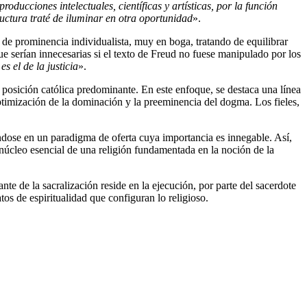
oducciones intelectuales, científicas y artísticas, por la función
ructura traté de iluminar en otra oportunidad
».
 de prominencia individualista, muy en boga, tratando de equilibrar
ue serían innecesarias si el texto de Freud no fuese manipulado por los
es el de la justicia
».
la posición católica predominante. En este enfoque, se destaca una línea
optimización de la dominación y la preeminencia del dogma. Los fieles,
ndose en un paradigma de oferta cuya importancia es innegable. Así,
l núcleo esencial de una religión fundamentada en la noción de la
te de la sacralización reside en la ejecución, por parte del sacerdote
tos de espiritualidad que configuran lo religioso.