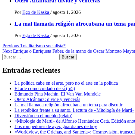
Otero Alcántara: divide y vencerás
Por
Ego de Kaska
/
agosto 1, 2026
La mal llamada religión afrocubana un tema par
Por
Ego de Kaska
/
agosto 1, 2026
Post
Previous
Totalitarismo socialista*
Next
Enrique o Enriqueta Faber, de la mano de Oscar Montoto Mayo
navigation
Buscar:
Entradas recientes
La política cabe en el arte, pero no el arte en la política
El arte como cuidado de sí (5/5)
Edmundo Pina Machín. El Van Van Mundele
Otero Alcántara: divide y vencerás
La mal llamada religión afrocubana un tema para discutir
La república frente a su santo. Lectura de «Mitología de Martí»
Diversión en el pueblo (relato)
«Mitología de Martí» de Alfonso Hernández Catá. Edición ano
Los rompedores de ayer, guardianes de hoy
«Worldview, the Orichas, and Santería»: Cosmovisión, transcu