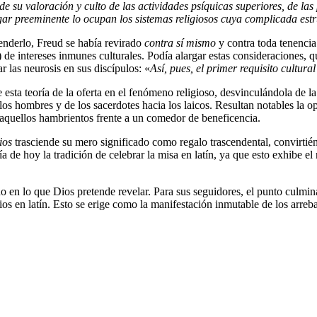
 su valoración y culto de las actividades psíquicas superiores, de las pr
ugar preeminente lo ocupan los sistemas religiosos cuya complicada est
etenderlo, Freud se había revirado
contra sí mismo
y contra toda tenencia
 de intereses inmunes culturales. Podía alargar estas consideraciones, q
ar las neurosis en sus discípulos: «
Así, pues, el primer requisito cultural 
e esta teoría de la oferta en el fenómeno religioso, desvinculándola de 
los hombres y de los sacerdotes hacia los laicos. Resultan notables la 
o aquellos hambrientos frente a un comedor de beneficencia.
ios
trasciende su mero significado como regalo trascendental, convirtié
a de hoy la tradición de celebrar la misa en latín, ya que esto exhibe e
en lo que Dios pretende revelar. Para sus seguidores, el punto culminan
ios en latín. Esto se erige como la manifestación inmutable de los arreba