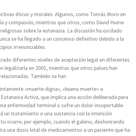
pectivas éticas y morales. Algunos, como Tomás Moro en
duría y compasión, mientras que otros, como David Hume
s religiosas sobre la eutanasia. La discusión ha oscilado
nunca se ha llegado a un consenso definitivo debido a la
ipios irrenunciables.
ntrado diferentes niveles de aceptación legal en diferentes
en legalizarla en 2001, mientras que otros países han
 relacionadas. También se han
stintamente «muerte digna», «buena muerte» o
Eutanasia Activa, que implica una acción deliberada para
 una enfermedad terminal o sufre un dolor insoportable.
rá un tratamiento o una sustancia con la intención
Esto ocurre, por ejemplo, cuando el galeno, deshonrando
tra una dosis letal de medicamentos a un paciente que ha