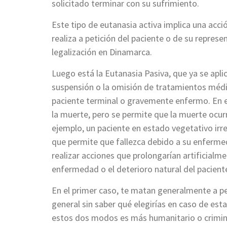
solicitado terminar con su sufrimiento.
Este tipo de eutanasia activa implica una acci
realiza a petición del paciente o de su represe
legalización en Dinamarca.
Luego está la Eutanasia Pasiva, que ya se apl
suspensión o la omisión de tratamientos méd
paciente terminal o gravemente enfermo. En e
la muerte, pero se permite que la muerte ocurra
ejemplo, un paciente en estado vegetativo irrev
que permite que fallezca debido a su enfermed
realizar acciones que prolongarían artificialm
enfermedad o el deterioro natural del paciente
En el primer caso, te matan generalmente a pet
general sin saber qué elegirías en caso de es
estos dos modos es más humanitario o criminal,