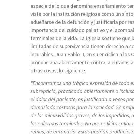
especie de lo que denomina ensañamiento tera
vista por la institución religiosa como un sín
adueñarse de la defunción y justificarla por razo
importancia del cuidado paliativo y el acompa
terminales de la vida. La Iglesia sostiene qu
limitadas de supervivencia tienen derecho a se
incurables. Juan Pablo II, en su encíclica a l
pronunciaba abiertamente contra la eutanasia
otras cosas, lo siguiente:
“Encontramos una trágica expresión de todo est
subrepticia, practicada abiertamente o inclus
el dolor del paciente, es justificada a veces por
demasiado costosos para la sociedad. Se propo
de los minusválidos graves, de los impedidos, d
los enfermos terminales. No nos es lícito call
reales, de eutanasia. Estas podrían producirs