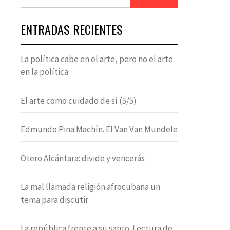
ENTRADAS RECIENTES
La política cabe en el arte, pero no el arte
en la política
El arte como cuidado de sí (5/5)
Edmundo Pina Machín. El Van Van Mundele
Otero Alcántara: divide y vencerás
La mal llamada religión afrocubana un
tema para discutir
La república frente a su santo. Lectura de