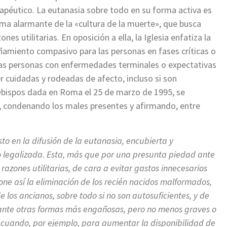
péutico. La eutanasia sobre todo en su forma activa es
toma alarmante de la «cultura de la muerte», que busca
nes utilitarias. En oposición a ella, la Iglesia enfatiza la
ñamiento compasivo para las personas en fases críticas o
e las personas con enfermedades terminales o expectativas
r cuidadas y rodeadas de afecto, incluso si son
os Obispos dada en Roma el 25 de marzo de 1995, se
, condenando los males presentes y afirmando, entre
o en la difusión de la eutanasia, encubierta y
o legalizada. Esta, más que por una presunta piedad ante
 razones utilitarias, de cara a evitar gastos innecesarios
ne así la eliminación de los recién nacidos malformados,
e los ancianos, sobre todo si no son autosuficientes, y de
ar ante otras formas más engañosas, pero no menos graves o
e cuando, por ejemplo, para aumentar la disponibilidad de