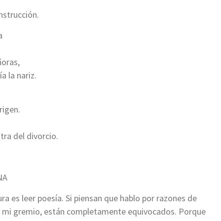
nstrucción.
a
ñoras,
 la nariz.
igen.
a del divorcio.
NA
ura es leer poesía. Si piensan que hablo por razones de
 de mi gremio, están completamente equivocados. Porque