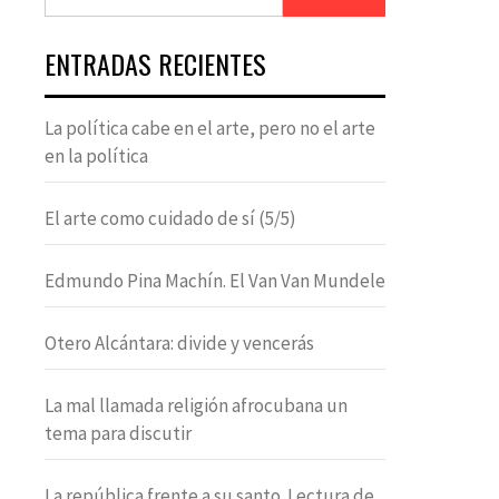
ENTRADAS RECIENTES
La política cabe en el arte, pero no el arte
en la política
El arte como cuidado de sí (5/5)
Edmundo Pina Machín. El Van Van Mundele
Otero Alcántara: divide y vencerás
La mal llamada religión afrocubana un
tema para discutir
La república frente a su santo. Lectura de