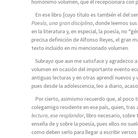
homónimo volumen, que él recepcionara con pl
En ese libro [cuyo título es también el del se
Poesía, una gran disciplina
, donde leemos sus 
en la literatura y, en especial, la poesía, no “g
precisa definición de Alfonso Reyes, el gran m
texto incluido en mi mencionado volumen.
Subrayo que aun me satisface y agradezco a l
volumen en ocasión del importante evento ecu
antiguas lecturas y en otras aprendí nuevos y
pues desde la adolescencia, leo a diario, acaso
Por cierto, asimismo recuerdo que, al poco tie
colegamigo residente en ese país, quien, tras a
lectura, ese resplandor
, libro necesario, sobre
enseña de y sobre la poesía, pues ellos no suel
como deben serlo para llegar a escribir versos