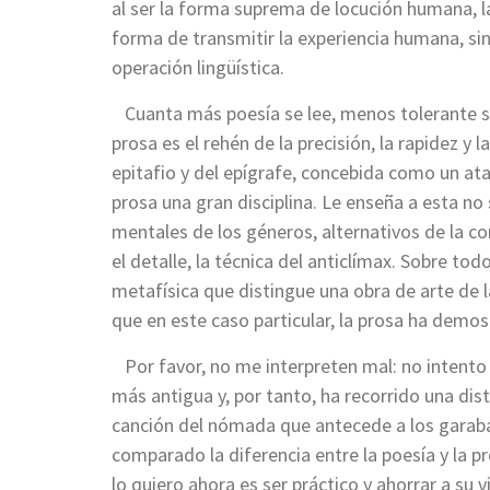
al ser la forma suprema de locución humana, l
forma de transmitir la experiencia humana, si
operación lingüística.
Cuanta más poesía se lee, menos tolerante se 
prosa es el rehén de la precisión, la rapidez y l
epitafio y del epígrafe, concebida como un ata
prosa una gran disciplina. Le enseña a esta no 
mentales de los géneros, alternativos de la com
el detalle, la técnica del anticlímax. Sobre tod
metafísica que distingue una obra de arte de 
que en este caso particular, la prosa ha demo
Por favor, no me interpreten mal: no intento d
más antigua y, por tanto, ha recorrido una dis
canción del nómada que antecede a los garaba
comparado la diferencia entre la poesía y la pr
lo quiero ahora es ser práctico y ahorrar a su 