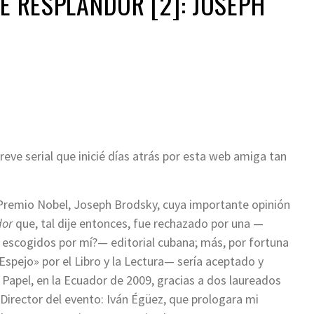
SE RESPLANDOR [2]: JOSEPH
eve serial que inicié días atrás por esta web amiga tan
 Premio Nobel, Joseph Brodsky, cuya importante opinión
dor
que, tal dije entonces, fue rechazado por una —
 escogidos por mí?— editorial cubana; más, por fortuna
pejo» por el Libro y la Lectura— sería aceptado y
 Papel, en la Ecuador de 2009, gracias a dos laureados
l Director del evento: Iván Égüez, que prologara mi