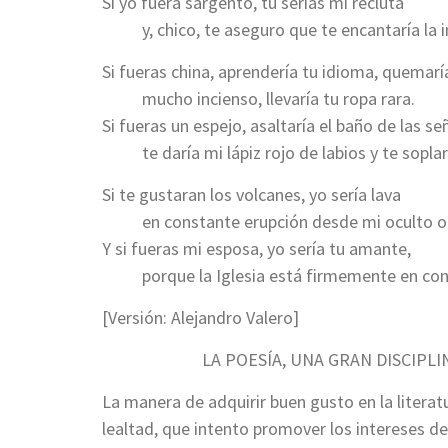
Si yo fuera sargento, tú serías mi recluta
y, chico, te aseguro que te encantaría la i
Si fueras china, aprendería tu idioma, quemarí
mucho incienso, llevaría tu ropa rara.
Si fueras un espejo, asaltaría el baño de las se
te daría mi lápiz rojo de labios y te soplaría
Si te gustaran los volcanes, yo sería lava
en constante erupción desde mi oculto or
Y si fueras mi esposa, yo sería tu amante,
porque la Iglesia está firmemente en contr
[Versión: Alejandro Valero]
LA POESÍA, UNA GRAN DISCIPLI
La manera de adquirir buen gusto en la literat
lealtad, que intento promover los intereses