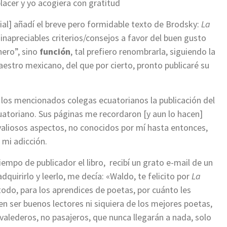
acer y yo acogiera con gratitud
rial] añadí el breve pero formidable texto de Brodsky:
La
inapreciables criterios/consejos a favor del buen gusto
énero”, sino
función
, tal prefiero renombrarla, siguiendo la
aestro mexicano, del que por cierto, pronto publicaré su
os mencionados colegas ecuatorianos la publicación del
atoriano. Sus páginas me recordaron [y aun lo hacen]
 valiosos aspectos, no conocidos por mí hasta entonces,
 mi adicción.
mpo de publicador el libro, recibí un grato e-mail de un
dquirirlo y leerlo, me decía: «Waldo, te felicito por
La
 todo, para los aprendices de poetas, por cuánto les
en ser buenos lectores ni siquiera de los mejores poetas,
 valederos, no pasajeros, que nunca llegarán a nada, solo