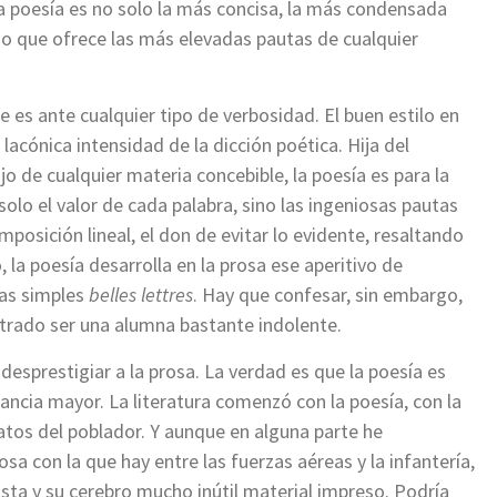
a poesía es no solo la más concisa, la más condensada
no que ofrece las más elevadas pautas de cualquier
es ante cualquier tipo de verbosidad. El buen estilo en
a lacónica intensidad de la dicción poética. Hija del
jo de cualquier materia concebible, la poesía es para la
solo el valor de cada palabra, sino las ingeniosas pautas
posición lineal, el don de evitar lo evidente, resaltando
o, la poesía desarrolla en la prosa ese aperitivo de
las simples
belles lettres
. Hay que confesar, sin embargo,
strado ser una alumna bastante indolente.
esprestigiar a la prosa. La verdad es que la poesía es
tancia mayor. La literatura comenzó con la poesía, con la
tos del poblador. Y aunque en alguna parte he
osa con la que hay entre las fuerzas aéreas y la infantería,
vista y su cerebro mucho inútil material impreso. Podría