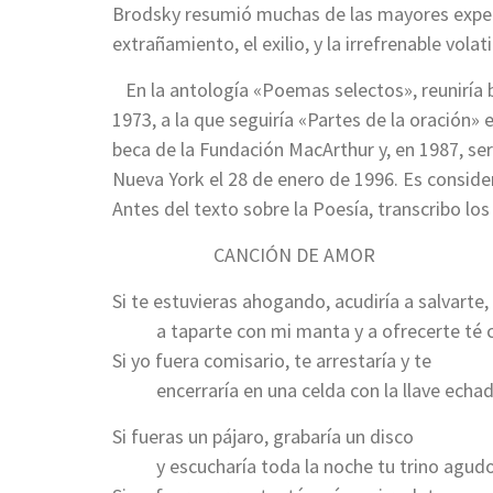
Brodsky resumió muchas de las mayores experie
extrañamiento, el exilio, y la irrefrenable vo
En la antología «Poemas selectos», reuniría b
1973, a la que seguiría «Partes de la oración»
beca de la Fundación MacArthur y, en 1987, ser
Nueva York el 28 de enero de 1996. Es conside
Antes del texto sobre la Poesía, transcribo lo
CANCIÓN DE AMOR
Si te estuvieras ahogando, acudiría a salvarte,
a taparte con mi manta y a ofrecerte té ca
Si yo fuera comisario, te arrestaría y te
encerraría en una celda con la llave echad
Si fueras un pájaro, grabaría un disco
y escucharía toda la noche tu trino agudo