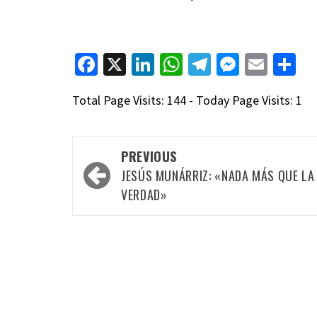
Facebook
X
LinkedIn
WhatsApp
Telegram
Messen
Emai
C
Total Page Visits: 144 - Today Page Visits: 1
Post
PREVIOUS
navigation
JESÚS MUNÁRRIZ: «NADA MÁS QUE LA
VERDAD»