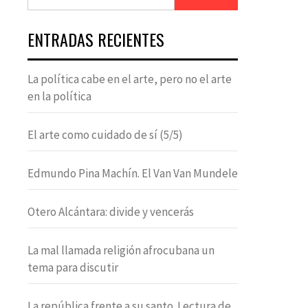
ENTRADAS RECIENTES
La política cabe en el arte, pero no el arte
en la política
El arte como cuidado de sí (5/5)
Edmundo Pina Machín. El Van Van Mundele
Otero Alcántara: divide y vencerás
La mal llamada religión afrocubana un
tema para discutir
La república frente a su santo. Lectura de