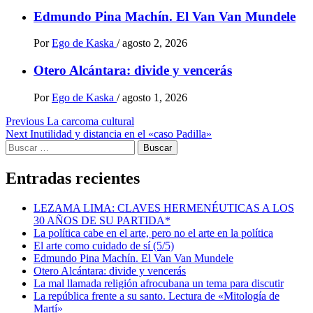
Edmundo Pina Machín. El Van Van Mundele
Por
Ego de Kaska
/
agosto 2, 2026
Otero Alcántara: divide y vencerás
Por
Ego de Kaska
/
agosto 1, 2026
Post
Previous
La carcoma cultural
Next
Inutilidad y distancia en el «caso Padilla»
navigation
Buscar:
Entradas recientes
LEZAMA LIMA: CLAVES HERMENÉUTICAS A LOS
30 AÑOS DE SU PARTIDA*
La política cabe en el arte, pero no el arte en la política
El arte como cuidado de sí (5/5)
Edmundo Pina Machín. El Van Van Mundele
Otero Alcántara: divide y vencerás
La mal llamada religión afrocubana un tema para discutir
La república frente a su santo. Lectura de «Mitología de
Martí»