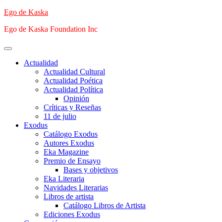
Saltar
Ego de Kaska
al
Ego de Kaska Foundation Inc
contenido
Menú
principal
Actualidad
Actualidad Cultural
Actualidad Poética
Actualidad Política
Opinión
Críticas y Reseñas
11 de julio
Exodus
Catálogo Exodus
Autores Exodus
Eka Magazine
Premio de Ensayo
Bases y objetivos
Eka Literaria
Navidades Literarias
Libros de artista
Catálogo Libros de Artista
Ediciones Exodus