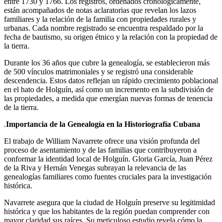
entre 1730 y 1766. Los registros, ordenados cronológicamente,
están acompañados de notas aclaratorias que revelan los lazos
familiares y la relación de la familia con propiedades rurales y
urbanas. Cada nombre registrado se encuentra respaldado por la
fecha de bautismo, su origen étnico y la relación con la propiedad de
la tierra.
Durante los 36 años que cubre la genealogía, se establecieron más
de 500 vínculos matrimoniales y se registró una considerable
descendencia. Estos datos reflejan un rápido crecimiento poblacional
en el hato de Holguín, así como un incremento en la subdivisión de
las propiedades, a medida que emergían nuevas formas de tenencia
de la tierra.
.
Importancia de la Genealogía en la Historiografía Cubana
El trabajo de William Navarrete ofrece una visión profunda del
proceso de asentamiento y de las familias que contribuyeron a
conformar la identidad local de Holguín. Gloria García, Juan Pérez
de la Riva y Hernán Venegas subrayan la relevancia de las
genealogías familiares como fuentes cruciales para la investigación
histórica.
Navarrete asegura que la ciudad de Holguín preserve su legitimidad
histórica y que los habitantes de la región puedan comprender con
mayor claridad sus raíces. Su meticuloso estudio revela cómo la