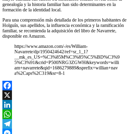
genealogía y la historia familiar han sido determinantes en la
formación de la identidad local.
Para una comprensión más detallada de los primeros habitantes de
Holguín, sus apellidos, la influencia económica y la ramificación
familiar, se recomienda la adquisición del libro de Navarrete,
disponible en Amazon.
https://www.amazon.com/-/es/William-
Navarrete/dp/1950424642/ref=sr_1_1?
__mk_es_US=%C3%85M%C3%85%C5%BD%C3%9
5%C3%91&crid=P500NRG3ZGWH&keywords=willi
am+navarrete&qid=1686279889&sprefix=willian+nav
a%2Caps%2C319&sr=8-1
Facebook
X
LinkedIn
WhatsApp
Telegram