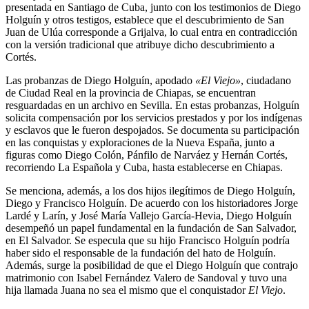
presentada en Santiago de Cuba, junto con los testimonios de Diego
Holguín y otros testigos, establece que el descubrimiento de San
Juan de Ulúa corresponde a Grijalva, lo cual entra en contradicción
con la versión tradicional que atribuye dicho descubrimiento a
Cortés.
Las probanzas de Diego Holguín, apodado
«El Viejo»
, ciudadano
de Ciudad Real en la provincia de Chiapas, se encuentran
resguardadas en un archivo en Sevilla. En estas probanzas, Holguín
solicita compensación por los servicios prestados y por los indígenas
y esclavos que le fueron despojados. Se documenta su participación
en las conquistas y exploraciones de la Nueva España, junto a
figuras como Diego Colón, Pánfilo de Narváez y Hernán Cortés,
recorriendo La Española y Cuba, hasta establecerse en Chiapas.
Se menciona, además, a los dos hijos ilegítimos de Diego Holguín,
Diego y Francisco Holguín. De acuerdo con los historiadores Jorge
Lardé y Larín, y José María Vallejo García-Hevia, Diego Holguín
desempeñó un papel fundamental en la fundación de San Salvador,
en El Salvador. Se especula que su hijo Francisco Holguín podría
haber sido el responsable de la fundación del hato de Holguín.
Además, surge la posibilidad de que el Diego Holguín que contrajo
matrimonio con Isabel Fernández Valero de Sandoval y tuvo una
hija llamada Juana no sea el mismo que el conquistador
El Viejo
.