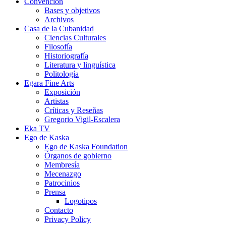
Convención
Bases y objetivos
Archivos
Casa de la Cubanidad
Ciencias Culturales
Filosofía
Historiografía
Literatura y linguística
Politología
Egara Fine Arts
Exposición
Artistas
Críticas y Reseñas
Gregorio Vigil-Escalera
Eka TV
Ego de Kaska
Ego de Kaska Foundation
Órganos de gobierno
Membresía
Mecenazgo
Patrocinios
Prensa
Logotipos
Contacto
Privacy Policy