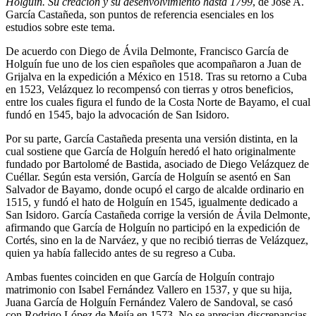
Holguín. Su creación y su desenvolvimiento hasta 1799
, de José A.
García Castañeda, son puntos de referencia esenciales en los
estudios sobre este tema.
De acuerdo con Diego de Ávila Delmonte, Francisco García de
Holguín fue uno de los cien españoles que acompañaron a Juan de
Grijalva en la expedición a México en 1518. Tras su retorno a Cuba
en 1523, Velázquez lo recompensó con tierras y otros beneficios,
entre los cuales figura el fundo de la Costa Norte de Bayamo, el cual
fundó en 1545, bajo la advocación de San Isidoro.
Por su parte, García Castañeda presenta una versión distinta, en la
cual sostiene que García de Holguín heredó el hato originalmente
fundado por Bartolomé de Bastida, asociado de Diego Velázquez de
Cuéllar. Según esta versión, García de Holguín se asentó en San
Salvador de Bayamo, donde ocupó el cargo de alcalde ordinario en
1515, y fundó el hato de Holguín en 1545, igualmente dedicado a
San Isidoro. García Castañeda corrige la versión de Ávila Delmonte,
afirmando que García de Holguín no participó en la expedición de
Cortés, sino en la de Narváez, y que no recibió tierras de Velázquez,
quien ya había fallecido antes de su regreso a Cuba.
Ambas fuentes coinciden en que García de Holguín contrajo
matrimonio con Isabel Fernández Vallero en 1537, y que su hija,
Juana García de Holguín Fernández Valero de Sandoval, se casó
con Rodrigo López de Mejía en 1573. No se aprecian discrepancias