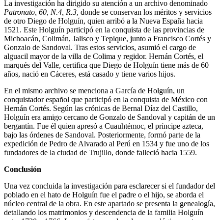
La investigación ha dirigido su atención a un archivo denominado
Patronato, 60, N.4, R.3
, donde se conservan los méritos y servicios
de otro Diego de Holguín, quien arribó a la Nueva España hacia
1521. Este Holguín participó en la conquista de las provincias de
Michoacán, Colimán, Jalisco y Tepique, junto a Francisco Cortés y
Gonzalo de Sandoval. Tras estos servicios, asumió el cargo de
alguacil mayor de la villa de Colima y regidor. Hernán Cortés, el
marqués del Valle, certifica que Diego de Holguín tiene más de 60
años, nació en Cáceres, está casado y tiene varios hijos.
En el mismo archivo se menciona a García de Holguín, un
conquistador español que participó en la conquista de México con
Hernán Cortés. Según las crónicas de Bernal Díaz del Castillo,
Holguín era amigo cercano de Gonzalo de Sandoval y capitán de un
bergantín. Fue él quien apresó a Cuauhtémoc, el príncipe azteca,
bajo las órdenes de Sandoval. Posteriormente, formó parte de la
expedición de Pedro de Alvarado al Perú en 1534 y fue uno de los
fundadores de la ciudad de Trujillo, donde falleció hacia 1559.
Conclusión
Una vez concluida la investigación para esclarecer si el fundador del
poblado en el hato de Holguín fue el padre o el hijo, se aborda el
núcleo central de la obra. En este apartado se presenta la genealogía,
detallando los matrimonios y descendencia de la familia Holguín