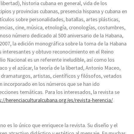
bertad), historia cubana en general, vida de los
cipios y provincias cubanas, presencia hispana y cubana en
ículos sobre personalidades, batallas, artes plásticas,
encias, cine, música, etnología, cronologías, costumbres,
rmoso número dedicado al 500 aniversario de la Habana,
n 2007, la edición monográfica sobre la toma de la Habana
ás interesantes y obtuvo reconocimiento en el Reino
o Nacional es un referente ineludible, así como los
co y el azúcar, la teoría de la libertad, Antonio Maceo,
, dramaturgos, artistas, científicos y filósofos, vetados
 han incorporado en los números que se han ido
cciones temáticas. Para los interesados, la revista se
s://herenciaculturalcubana.org/es/revista-herencia/
no es lo único que enriquece la revista. Su diseño y el
ieren atractivo didáctico y estético al mensaje. En muchas