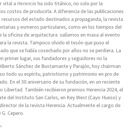
 vital a
Herencia
ha sido titánico, no solo por la
los costos de producirla. A diferencia de las publicaciones
s recursos del estado destinados a propaganda, la revista
untarias y esmeros particulares, como en los tiempos del
e la oficina de arquitectura salíamos en masa al evento
ra la revista. Tampoco olvido el tesón que puso el
egado que se había cosechado por años no se perdiera. La
en primer lugar, sus fundadores y seguidores no la
 Alberto Sánchez de Bustamante y Parajón, hoy chairman
uso todo su espíritu, patriotismo y patrimonio en pro de
ado. En el 30 aniversario de su fundación, en un reciente
o Libertad. También recibieron premios Herencia 2024, el
ate del Instituto San Carlos, en Key West (Cayo Hueso) y
 director de la revista Herencia. Actualmente el cargo de
y G. Cepero.
.