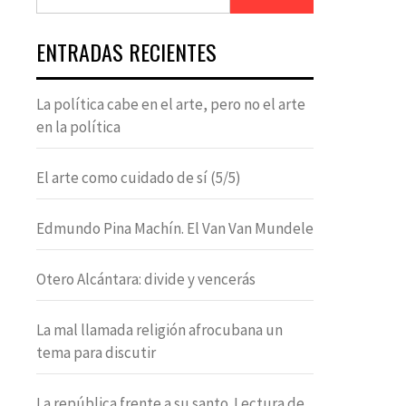
ENTRADAS RECIENTES
La política cabe en el arte, pero no el arte
en la política
El arte como cuidado de sí (5/5)
Edmundo Pina Machín. El Van Van Mundele
Otero Alcántara: divide y vencerás
La mal llamada religión afrocubana un
tema para discutir
La república frente a su santo. Lectura de