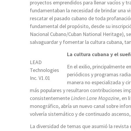
proyectos emprendidos para llenar vacíos y tr
fundamentaban la necesidad de brindar una vis
rescatar el pasado cubano de toda profanación,
fundamental del propósito, desde su inscripc
Nacional Cubano/Cuban National Heritage), se 
salvaguardar y fomentar la cultura cubana, tant
La cultura cubana y el sueñ
LEAD
En el exilio, principalmente e
Technologies
periódicos y programas radia
Inc. V1.01
manera no especializada y circ
más populares y resultaron contribuciones imp
consistentemente
Linden Lane Magazine
, en 
monográfico, abría un nuevo canal sobre inform
volvería sistemático y de continuado ascenso,
La diversidad de temas que asumió la revista d