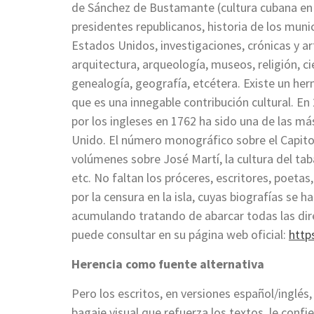
de Sánchez de Bustamante (cultura cubana en li
presidentes republicanos, historia de los muni
Estados Unidos, investigaciones, crónicas y art
arquitectura, arqueología, museos, religión, ci
genealogía, geografía, etcétera. Existe un he
que es una innegable contribución cultural. E
por los ingleses en 1762 ha sido una de las m
Unido. El número monográfico sobre el Capitoli
volúmenes sobre José Martí, la cultura del taba
etc. No faltan los próceres, escritores, poetas
por la censura en la isla, cuyas biografías se
acumulando tratando de abarcar todas las dire
puede consultar en su página web oficial:
http
Herencia como fuente alternativa
Pero los escritos, en versiones español/inglés, 
bagaje visual que refuerza los textos, le conf