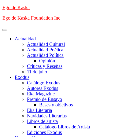
Saltar
Ego de Kaska
al
Ego de Kaska Foundation Inc
contenido
Menú
principal
Actualidad
Actualidad Cultural
Actualidad Poética
Actualidad Política
Opinión
Críticas y Reseñas
11 de julio
Exodus
Catálogo Exodus
Autores Exodus
Eka Magazine
Premio de Ensayo
Bases y objetivos
Eka Literaria
Navidades Literarias
Libros de artista
Catálogo Libros de Artista
Ediciones Exodus