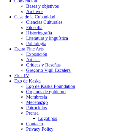
Convención
Bases y objetivos
Archivos
Casa de la Cubanidad
Ciencias Culturales
Filosofía
Historiografía
Literatura y linguística
Politología
Egara Fine Arts
Exposición
Artistas
Críticas y Reseñas
Gregorio Vigil-Escalera
Eka TV
Ego de Kaska
Ego de Kaska Foundation
Órganos de gobierno
Membresía
Mecenazgo
Patrocinios
Prensa
Logotipos
Contacto
Privacy Policy