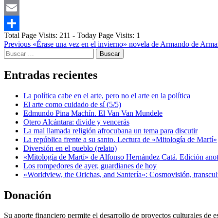
Messenger
Email
Total Page Visits: 211 - Today Page Visits: 1
Compartir
Post
Previous
«Érase una vez en el invierno» novela de Armando de Arma
Buscar:
navigation
Entradas recientes
La política cabe en el arte, pero no el arte en la política
El arte como cuidado de sí (5/5)
Edmundo Pina Machín. El Van Van Mundele
Otero Alcántara: divide y vencerás
La mal llamada religión afrocubana un tema para discutir
La república frente a su santo. Lectura de «Mitología de Martí»
Diversión en el pueblo (relato)
«Mitología de Martí» de Alfonso Hernández Catá. Edición ano
Los rompedores de ayer, guardianes de hoy
«Worldview, the Orichas, and Santería»: Cosmovisión, transcu
Donación
Su aporte financiero permite el desarrollo de proyectos culturales de es